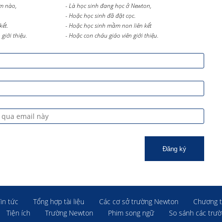
m nào,
- Là học sinh đang học ở Newton,
- Hoặc học sinh đã đặt cọc.
kết.
- Hoặc học sinh mầm non liên kết
giới thiệu.
- Hoặc con cháu giáo viên giới thiệu.
Đăng ký
Tin tức
Tổng hợp tài liệu
Các cơ sở trường Newton
Chương t
Tiện ích
Trường Newton
Phim song ngữ
So sánh các trư