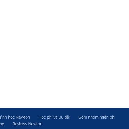
rình học Newton
Học phí và ưu đãi
Gom nhóm miễn phí
ờng
Reviews Newton