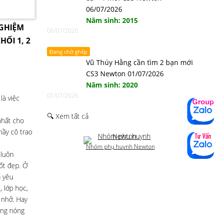
06/07/2026
Năm sinh: 2015
NGHIỆM
06/07/2026
HỐI 1, 2
Đang chờ ghép
Vũ Thúy Hằng cần tìm 2 bạn mới
CS3 Newton 01/07/2026
Năm sinh: 2020
01/07/2026
là việc
🔍 Xem tất cả
nhất cho
hầy cô trao
Nhóm phụ huynh Newton
 luôn
tốt đẹp. Ở
a yêu
 lớp học,
 nhở. Hay
ông nóng