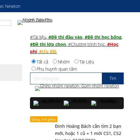
ws Newton
#Tài liệu
,
#Đề thi đầu vào
,
#Đề thi học bổng
,
#Đề thi lớp chọn
,
#Chương trình học
,
#Học
phí
,
#Ưu đãi
,
Tất cả
Nhóm
Tài Liệu
Phụ huynh quan tâm
Đang chờ ghép
Đinh Hoàng Bách cần tìm 2 bạn
mới, hoặc 1 cũ + 1 mới CS1, CS2