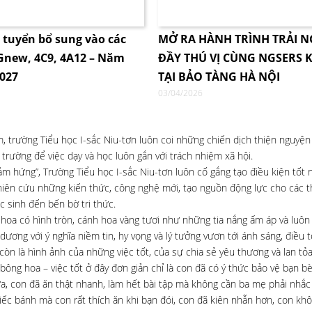
i tuyển bổ sung vào các
MỞ RA HÀNH TRÌNH TRẢI 
4Gnew, 4C9, 4A12 – Năm
ĐẦY THÚ VỊ CÙNG NGSERS K
2027
TẠI BẢO TÀNG HÀ NỘI
03/04/2026
 trường Tiểu học I-sắc Niu-tơn luôn coi những chiến dịch thiện nguyện 
rường để việc dạy và học luôn gắn với trách nhiệm xã hội.
m hứng”, Trường Tiểu học I-sắc Niu-tơn luôn cố gắng tạo điều kiện tốt 
nghiên cứu những kiến thức, công nghệ mới, tạo nguồn động lực cho các t
c sinh đến bến bờ tri thức.
rộ hoa có hình tròn, cánh hoa vàng tươi như những tia nắng ấm áp và luôn
dương với ý nghĩa niềm tin, hy vọng và lý tưởng vươn tới ánh sáng, điều 
n là hình ảnh của những việc tốt, của sự chia sẻ yêu thương và lan tỏ
ng hoa – việc tốt ở đây đơn giản chỉ là con đã có ý thức bảo vệ bạn bè,
ửa, con đã ăn thật nhanh, làm hết bài tập mà không cần ba mẹ phải nhắc
ếc bánh mà con rất thích ăn khi bạn đói, con đã kiên nhẫn hơn, con kh