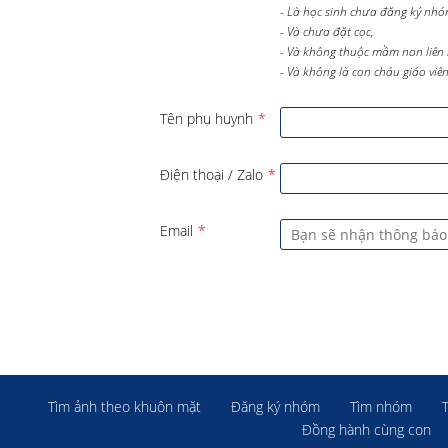
- Là học sinh chưa đăng ký nhó
- Và chưa đặt cọc,
- Và không thuộc mầm non liên 
- Và không là con cháu giáo viên 
Tên phụ huynh
*
Điện thoại / Zalo
*
Email
*
Tìm ảnh theo khuôn mặt
Đăng ký nhóm
Tìm nhóm
Đồng hành cùng con