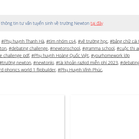
thông tin tư vấn tuyển sinh về trường Newton
tại đây
,
#Phụ huynh Thanh Hà
,
#tìm nhóm cs4
,
#vẽ trường học
,
#bảng chữ cái 
ton
,
#debating challenge
,
#newtonschool
,
#gramma school
,
#cuộc thi 
e challenge pdf
,
#Phụ huynh Hoàng Quốc Việt
,
#yourhomework lớp
#trường newton
,
#newtonki
,
#tài khoản razkid miễn phí 2023
,
#debating
d phonics world 1 flipbuilder
,
#Phụ Huynh Vĩnh Phúc
,