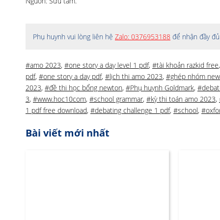
Nguồn: Sưu tầm.
Phụ huynh vui lòng liên hệ
Zalo: 0376953188
để nhận đầy đủ 
#amo 2023
,
#one story a day level 1 pdf
,
#tài khoản razkid free
pdf
,
#one story a day pdf
,
#lịch thi amo 2023
,
#ghép nhóm new
2023
,
#đề thi học bổng newton
,
#Phụ huynh Goldmark
,
#debat
3
,
#www.hoc10com
,
#school grammar
,
#kỳ thi toán amo 2023
,
1 pdf free download
,
#debating challenge 1 pdf
,
#school
,
#oxfor
Bài viết mới nhất