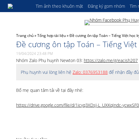
Tìm ảnh theo khuôn mặt
Đăng ký gom nhóm
Tìm
Trang chủ
»
Tổng hợp tài liệu
»
Đề cương ôn tập Toán – Tiếng Việt h
Đề cương ôn tập Toán – Tiếng V
19/04/2024 23:48 PM
Nhóm Zalo Phụ huynh Newton 03:
https://zalo.me/g/eacish207
Phụ huynh vui lòng liên hệ
Zalo: 0376953188
để nhận đầy đủ 
Bố mẹ quan tâm tải về tại đây nhé:
https://drive.google.com/file/d/1icyq3XDsJ-L_UXKqIndc-ycwxS