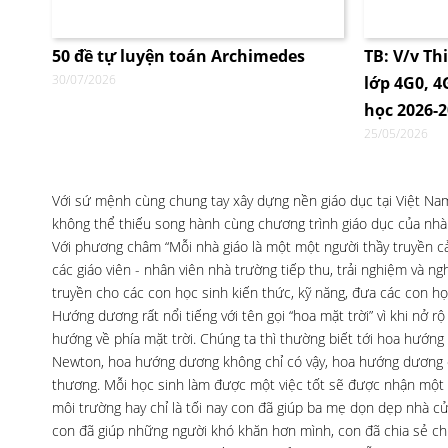
50 đề tự luyện toán Archimedes
TB: V/v Th
30/07/2026
lớp 4G0, 
học 2026-
25/05/2026
Với sứ mệnh cùng chung tay xây dựng nền giáo dục tại Việt Nam,
không thể thiếu song hành cùng chương trình giáo dục của nhà t
Với phương châm “Mỗi nhà giáo là một một người thầy truyền cả
các giáo viên - nhân viên nhà trường tiếp thu, trải nghiệm và 
truyền cho các con học sinh kiến thức, kỹ năng, đưa các con họ
Hướng dương rất nổi tiếng với tên gọi “hoa mặt trời” vì khi nở 
hướng về phía mặt trời. Chúng ta thì thường biết tới hoa hướng 
Newton, hoa hướng dương không chỉ có vậy, hoa hướng dương cò
thương. Mỗi học sinh làm được một việc tốt sẽ được nhận một bô
môi trường hay chỉ là tối nay con đã giúp ba mẹ dọn dẹp nhà c
con đã giúp những người khó khăn hơn mình, con đã chia sẻ chi