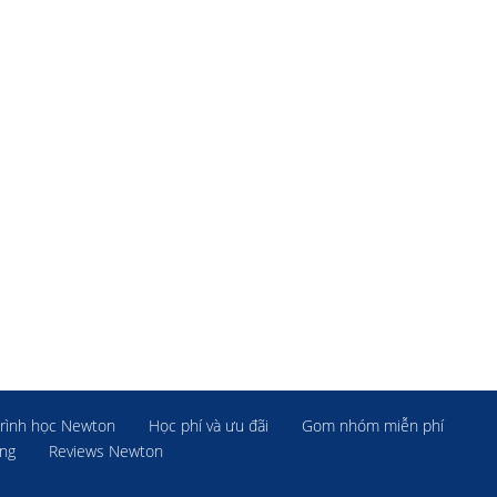
rình học Newton
Học phí và ưu đãi
Gom nhóm miễn phí
ờng
Reviews Newton