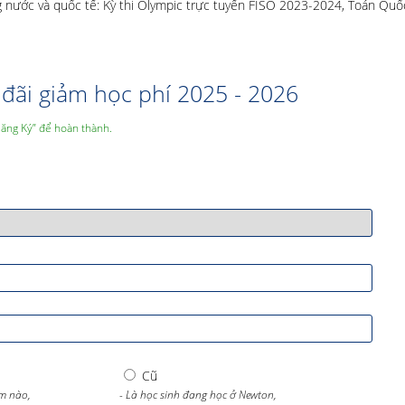
ong nước và quốc tế: Kỳ thi Olympic trực tuyến FISO 2023-2024, Toán Quố
đãi giảm học phí 2025 - 2026
Đăng Ký” để hoàn thành.
Cũ
m nào,
- Là học sinh đang học ở Newton,