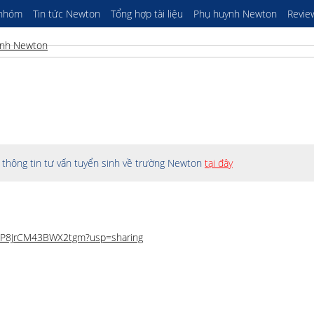
 nhóm
Tin tức Newton
Tổng hợp tài liệu
Phụ huynh Newton
Revie
thông tin tư vấn tuyển sinh về trường Newton
tại đây
hGP8JrCM43BWX2tgm?usp=sharing