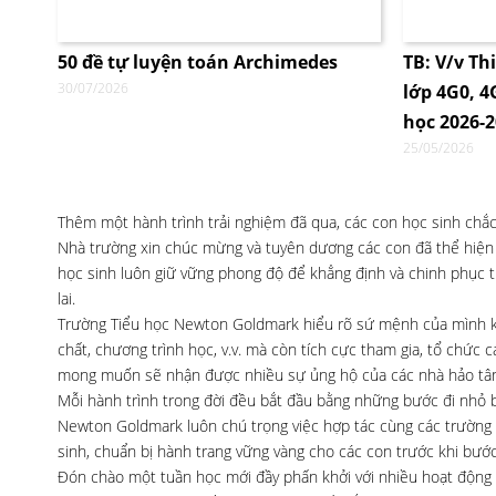
50 đề tự luyện toán Archimedes
TB: V/v Th
30/07/2026
lớp 4G0, 
học 2026-
25/05/2026
Thêm một hành trình trải nghiệm đã qua, các con học sinh chắ
Nhà trường xin chúc mừng và tuyên dương các con đã thể hiện 
học sinh luôn giữ vững phong độ để khẳng định và chinh phục t
lai.
Trường Tiểu học Newton Goldmark hiểu rõ sứ mệnh của mình kh
chất, chương trình học, v.v. mà còn tích cực tham gia, tổ chức 
mong muốn sẽ nhận được nhiều sự ủng hộ của các nhà hảo tâm 
Mỗi hành trình trong đời đều bắt đầu bằng những bước đi nhỏ 
Newton Goldmark luôn chú trọng việc hợp tác cùng các trường
sinh, chuẩn bị hành trang vững vàng cho các con trước khi bước
Đón chào một tuần học mới đầy phấn khởi với nhiều hoạt động ý