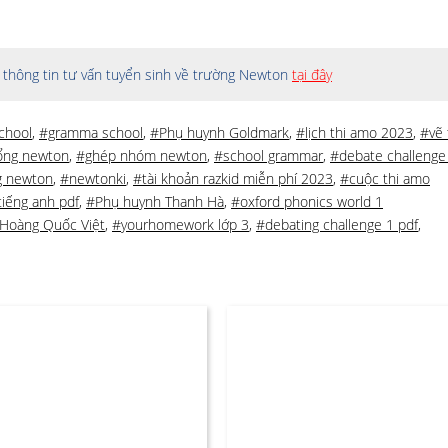
thông tin tư vấn tuyển sinh về trường Newton
tại đây
chool
,
#gramma school
,
#Phụ huynh Goldmark
,
#lịch thi amo 2023
,
#vẽ 
bổng newton
,
#ghép nhóm newton
,
#school grammar
,
#debate challenge
g newton
,
#newtonki
,
#tài khoản razkid miễn phí 2023
,
#cuộc thi amo
tiếng anh pdf
,
#Phụ huynh Thanh Hà
,
#oxford phonics world 1
Hoàng Quốc Việt
,
#yourhomework lớp 3
,
#debating challenge 1 pdf
,