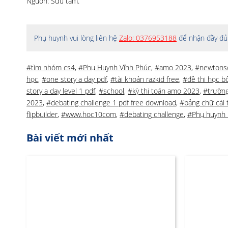
Nguồn: Sưu tầm.
Phụ huynh vui lòng liên hệ
Zalo: 0376953188
để nhận đầy đủ 
#tìm nhóm cs4
,
#Phụ Huynh Vĩnh Phúc
,
#amo 2023
,
#newtons
học
,
#one story a day pdf
,
#tài khoản razkid free
,
#đề thi học 
story a day level 1 pdf
,
#school
,
#kỳ thi toán amo 2023
,
#trườn
2023
,
#debating challenge 1 pdf free download
,
#bảng chữ cái 
flipbuilder
,
#www.hoc10com
,
#debating challenge
,
#Phụ huynh 
Bài viết mới nhất