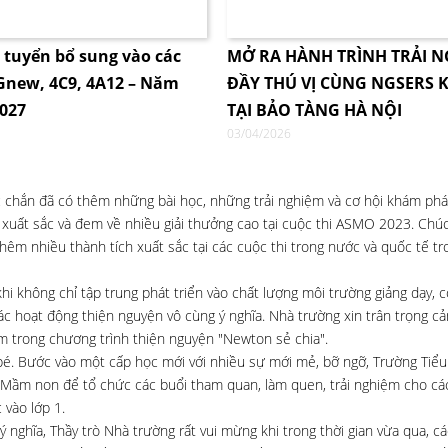
i tuyển bổ sung vào các
MỞ RA HÀNH TRÌNH TRẢI 
4Gnew, 4C9, 4A12 – Năm
ĐẦY THÚ VỊ CÙNG NGSERS K
2027
TẠI BẢO TÀNG HÀ NỘI
03/04/2026
c chắn đã có thêm những bài học, những trải nghiệm và cơ hội khám phá
xuất sắc và đem về nhiều giải thưởng cao tại cuộc thi ASMO 2023. Chú
hêm nhiều thành tích xuất sắc tại các cuộc thi trong nước và quốc tế t
i không chỉ tập trung phát triển vào chất lượng môi trường giảng dạy, c
các hoạt động thiện nguyện vô cùng ý nghĩa. Nhà trường xin trân trọng c
trong chương trình thiện nguyện "Newton sẻ chia".
bé. Bước vào một cấp học mới với nhiều sự mới mẻ, bỡ ngỡ, Trường Tiểu
 Mầm non để tổ chức các buổi tham quan, làm quen, trải nghiệm cho cá
 vào lớp 1.
 nghĩa, Thầy trò Nhà trường rất vui mừng khi trong thời gian vừa qua, c