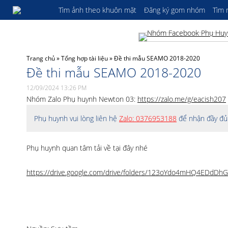
Tìm ảnh theo khuôn mặt
Đăng ký gom nhóm
Tìm
Trang chủ
»
Tổng hợp tài liệu
»
Đề thi mẫu SEAMO 2018-2020
Đề thi mẫu SEAMO 2018-2020
12/09/2024 13:26 PM
Nhóm Zalo Phụ huynh Newton 03:
https://zalo.me/g/eacish207
Phụ huynh vui lòng liên hệ
Zalo: 0376953188
để nhận đầy đủ 
Phụ huynh quan tâm tải về tại đây nhé
https://drive.google.com/drive/folders/123oYdo4mHQ4EDdD