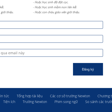
- Hoặc học sinh đã đặt cọc.
kết.
- Hoặc học sinh mầm non liên kết
giới thiệu.
- Hoặc con cháu giáo viên giới thiệu.
Đăng ký
Tin tức
Tổng hợp tài liệu
Các cơ sở trường Newton
Chương t
Tiện ích
Trường Newton
Phim song ngữ
So sánh các trư