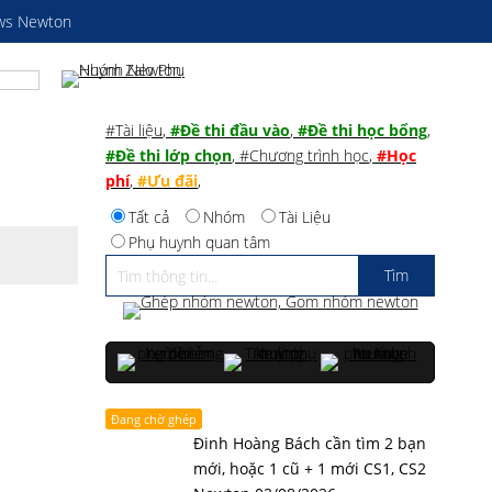
ws Newton
#Tài liệu
,
#Đề thi đầu vào
,
#Đề thi học bổng
,
#Đề thi lớp chọn
,
#Chương trình học
,
#Học
phí
,
#Ưu đãi
,
Tất cả
Nhóm
Tài Liệu
Phụ huynh quan tâm
Đang chờ ghép
Đinh Hoàng Bách cần tìm 2 bạn
mới, hoặc 1 cũ + 1 mới CS1, CS2