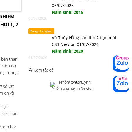
06/07/2026
Năm sinh: 2015
NGHIỆM
06/07/2026
HỐI 1, 2
Đang chờ ghép
Vũ Thúy Hằng cần tìm 2 bạn mới
CS3 Newton 01/07/2026
Năm sinh: 2020
01/07/2026
 bản thân.
c các con
🔍 Xem tất cả
rong tương
ơ sở vật
Nhóm phụ huynh Newton
ảm ơn và
 học
c con học
ác em học