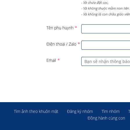
- Và chưa đặt cọc,
- Và không thuộc mầm non liên 
- Và không là con cháu giáo viên 
Tên phụ huynh
*
Điện thoại / Zalo
*
Email
*
Tìm ảnh theo khuôn mặt
Đăng ký nhóm
Tìm nhóm
Đồng hành cùng con