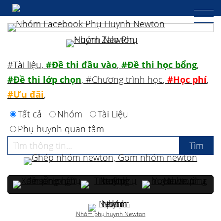
#Tài liệu
,
#Đề thi đầu vào
,
#Đề thi học bổng
,
#Đề thi lớp chọn
,
#Chương trình học
,
#Học phí
,
#Ưu đãi
,
Tất cả
Nhóm
Tài Liệu
Phụ huynh quan tâm
Nhóm phụ huynh Newton