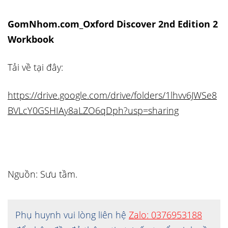
GomNhom.com_Oxford Discover 2nd Edition 2
Workbook
Tải về tại đây:
https://drive.google.com/drive/folders/1lhvv6JWSe8
BVLcY0GSHIAy8aLZO6qDph?usp=sharing
Nguồn: Sưu tầm.
Phụ huynh vui lòng liên hệ
Zalo: 0376953188