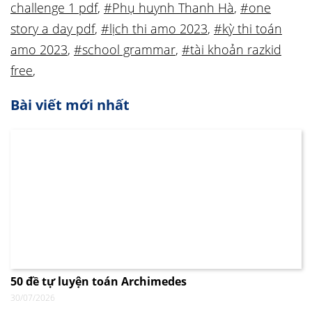
challenge 1 pdf
,
#Phụ huynh Thanh Hà
,
#one
story a day pdf
,
#lịch thi amo 2023
,
#kỳ thi toán
amo 2023
,
#school grammar
,
#tài khoản razkid
free
,
Bài viết mới nhất
50 đề tự luyện toán Archimedes
30/07/2026