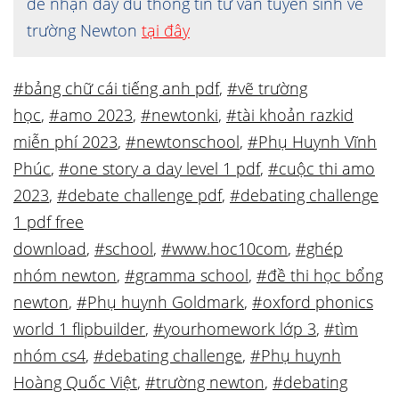
để nhận đầy đủ thông tin tư vấn tuyển sinh về
trường Newton
tại đây
#bảng chữ cái tiếng anh pdf
,
#vẽ trường
học
,
#amo 2023
,
#newtonki
,
#tài khoản razkid
miễn phí 2023
,
#newtonschool
,
#Phụ Huynh Vĩnh
Phúc
,
#one story a day level 1 pdf
,
#cuộc thi amo
2023
,
#debate challenge pdf
,
#debating challenge
1 pdf free
download
,
#school
,
#www.hoc10com
,
#ghép
nhóm newton
,
#gramma school
,
#đề thi học bổng
newton
,
#Phụ huynh Goldmark
,
#oxford phonics
world 1 flipbuilder
,
#yourhomework lớp 3
,
#tìm
nhóm cs4
,
#debating challenge
,
#Phụ huynh
Hoàng Quốc Việt
,
#trường newton
,
#debating