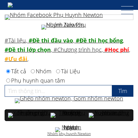
#Tài liệu
,
#Đề thi đầu vào
,
#Đề thi học bổng
,
#Đề thi lớp chọn
,
#Chương trình học
,
#Học phí
,
#Ưu đãi
,
Tất cả
Nhóm
Tài Liệu
Phụ huynh quan tâm
Nhóm phụ huynh Newton