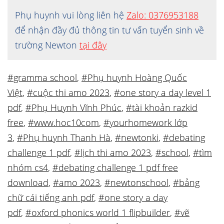
Phụ huynh vui lòng liên hệ
Zalo: 0376953188
để nhận đầy đủ thông tin tư vấn tuyển sinh về
trường Newton
tại đây
#gramma school
,
#Phụ huynh Hoàng Quốc
Việt
,
#cuộc thi amo 2023
,
#one story a day level 1
pdf
,
#Phụ Huynh Vĩnh Phúc
,
#tài khoản razkid
free
,
#www.hoc10com
,
#yourhomework lớp
3
,
#Phụ huynh Thanh Hà
,
#newtonki
,
#debating
challenge 1 pdf
,
#lịch thi amo 2023
,
#school
,
#tìm
nhóm cs4
,
#debating challenge 1 pdf free
download
,
#amo 2023
,
#newtonschool
,
#bảng
chữ cái tiếng anh pdf
,
#one story a day
pdf
,
#oxford phonics world 1 flipbuilder
,
#vẽ