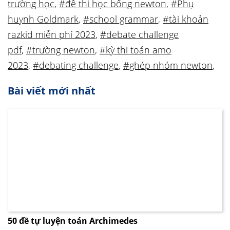
trường học
,
#đề thi học bổng newton
,
#Phụ
huynh Goldmark
,
#school grammar
,
#tài khoản
razkid miễn phí 2023
,
#debate challenge
pdf
,
#trường newton
,
#kỳ thi toán amo
2023
,
#debating challenge
,
#ghép nhóm newton
,
Bài viết mới nhất
50 đề tự luyện toán Archimedes