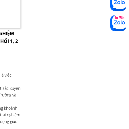
NGHIỆM
HỐI 1, 2
là việc
ất sắc xuyên
Trường và
ững khoảnh
trải nghiệm
 động giáo