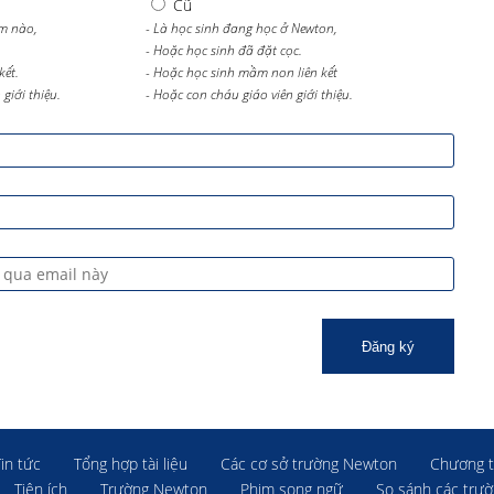
Cũ
m nào,
- Là học sinh đang học ở Newton,
- Hoặc học sinh đã đặt cọc.
kết.
- Hoặc học sinh mầm non liên kết
giới thiệu.
- Hoặc con cháu giáo viên giới thiệu.
Đăng ký
Tin tức
Tổng hợp tài liệu
Các cơ sở trường Newton
Chương t
Tiện ích
Trường Newton
Phim song ngữ
So sánh các trư