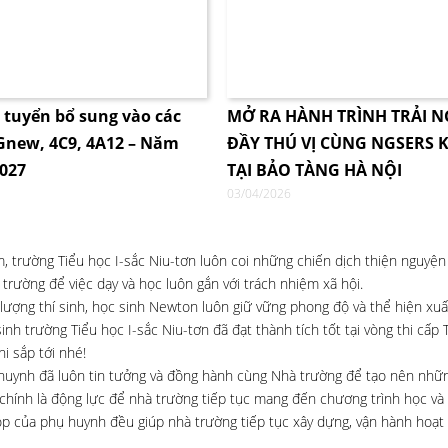
i tuyển bổ sung vào các
MỞ RA HÀNH TRÌNH TRẢI 
4Gnew, 4C9, 4A12 – Năm
ĐẦY THÚ VỊ CÙNG NGSERS K
2027
TẠI BẢO TÀNG HÀ NỘI
03/04/2026
 trường Tiểu học I-sắc Niu-tơn luôn coi những chiến dịch thiện nguyện 
rường để việc dạy và học luôn gắn với trách nhiệm xã hội.
 lượng thí sinh, học sinh Newton luôn giữ vững phong độ và thể hiện xu
nh trường Tiểu học I-sắc Niu-tơn đã đạt thành tích tốt tại vòng thi cấp 
i sắp tới nhé!
 huynh đã luôn tin tưởng và đồng hành cùng Nhà trường để tạo nên nh
 chính là động lực để nhà trường tiếp tục mang đến chương trình học và 
óp của phụ huynh đều giúp nhà trường tiếp tục xây dựng, vận hành hoạt