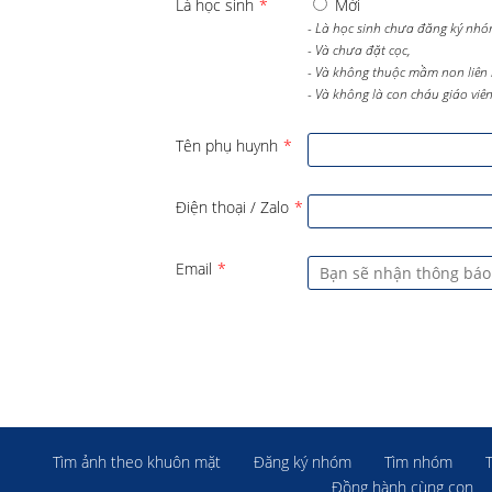
Là học sinh
*
Mới
- Là học sinh chưa đăng ký nhó
- Và chưa đặt cọc,
- Và không thuộc mầm non liên 
- Và không là con cháu giáo viên 
Tên phụ huynh
*
Điện thoại / Zalo
*
Email
*
Tìm ảnh theo khuôn mặt
Đăng ký nhóm
Tìm nhóm
Đồng hành cùng con