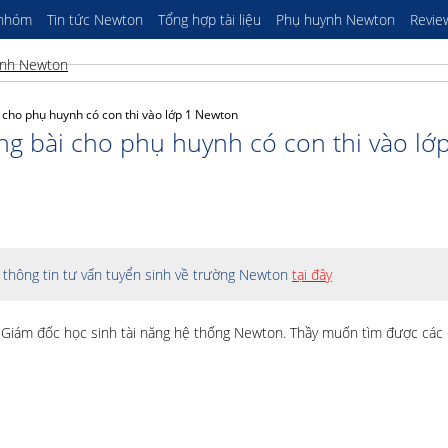
 nhóm
Tin tức Newton
Tổng hợp tài liệu
Phụ huynh Newton
Revie
 cho phụ huynh có con thi vào lớp 1 Newton
g bài cho phụ huynh có con thi vào lớ
thông tin tư vấn tuyển sinh về trường Newton
tại đây
ách Giám đốc học sinh tài năng hệ thống Newton. Thầy muốn tìm được cá