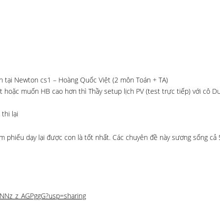
ần tại Newton cs1 – Hoàng Quốc Việt (2 môn Toán + TA)
ất hoặc muốn HB cao hơn thì Thầy setup lịch PV (test trực tiếp) với cô D
hi lại
 phiếu dạy lại được con là tốt nhất. Các chuyên đề này sương sống cả 
kFNNz_z_AGPggG?usp=sharing