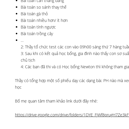
Bài toán cân thăng bằng
Bài toán so sánh thay thế
Bài toán gà thỏ
Bài toán nhiều hơn/ ít hơn
Bài toán tính ngược
Bài toán trồng cây
…
2: Thầy tổ chức test các con vào 09h00 sáng thứ 7 hàng tu
3: Sau khi có kết quả học bổng, gia đình nào thấy con sơ su
chủ tịch
4: Các bạn đã thi và có Học bổng Newton thì không tham gia t
Thầy có tổng hợp một số phiếu dạy các dạng bài. PH nào mà xem
học
Bố mẹ quan tâm tham khảo link dưới đây nhé:
https://drive.google.com/drive/folders/1DYE_FjWf8prugH7Ze3