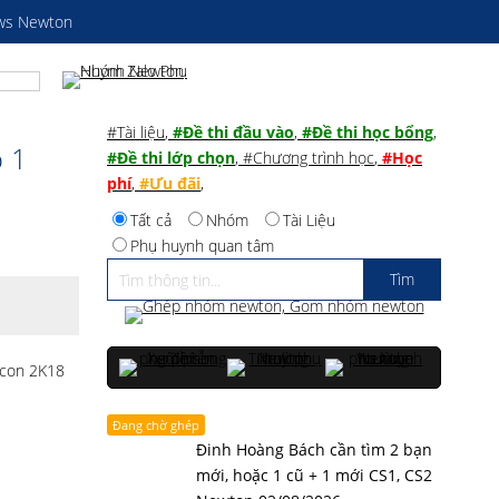
ws Newton
#Tài liệu
,
#Đề thi đầu vào
,
#Đề thi học bổng
,
p 1
#Đề thi lớp chọn
,
#Chương trình học
,
#Học
phí
,
#Ưu đãi
,
Tất cả
Nhóm
Tài Liệu
Phụ huynh quan tâm
c con 2K18
Đang chờ ghép
Đinh Hoàng Bách cần tìm 2 bạn
mới, hoặc 1 cũ + 1 mới CS1, CS2