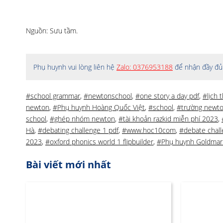
Nguồn: Sưu tầm.
Phụ huynh vui lòng liên hệ
Zalo: 0376953188
để nhận đầy đủ 
#school grammar
,
#newtonschool
,
#one story a day pdf
,
#lịch 
newton
,
#Phụ huynh Hoàng Quốc Việt
,
#school
,
#trường newt
school
,
#ghép nhóm newton
,
#tài khoản razkid miễn phí 2023
,
Hà
,
#debating challenge 1 pdf
,
#www.hoc10com
,
#debate chall
2023
,
#oxford phonics world 1 flipbuilder
,
#Phụ huynh Goldmar
Bài viết mới nhất