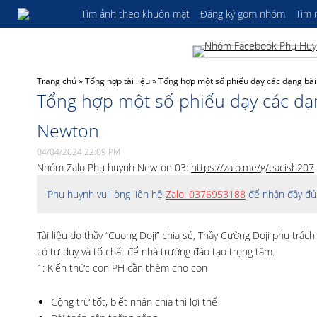
Tìm ảnh theo khuôn mặt
Đăng ký gom nhóm
Tìm
Trang chủ
»
Tổng hợp tài liệu
»
Tổng hợp một số phiếu dạy các dạng bài
Tổng hợp một số phiếu dạy các dạn
Newton
04/04/2024 22:09 PM
Nhóm Zalo Phụ huynh Newton 03:
https://zalo.me/g/eacish207
Phụ huynh vui lòng liên hệ
Zalo: 0376953188
để nhận đầy đủ 
Tài liệu do thầy “Cuong Doji” chia sẻ, Thầy Cường Doji phụ tr
có tư duy và tố chất để nhà trường đào tạo trọng tâm.
1: Kiến thức con PH cần thêm cho con
Cộng trừ tốt, biết nhân chia thì lợi thế