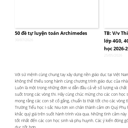
50 đề tự luyện toán Archimedes
TB: V/v Th
30/07/2026
lớp 4G0, 
học 2026-
25/05/2026
Với sứ mệnh cùng chung tay xây dựng nền giáo dục tại Việt Nam,
không thể thiếu song hành cùng chương trình giáo dục của nhà t
Luôn là một trong những đơn vị dẫn đầu cả về số lượng và chất
suốt trong các vòng thi. Hãy cùng chúc mừng cho các con học si
mong rằng các con sẽ cố gắng, chuẩn bị thật tốt cho các vòng th
Trường Tiểu học I-sắc Niu-tơn xin chân thành cảm ơn Quý Phụ
khắc quý giá trên suốt hành trình vừa qua. Những tình cảm này
tốt nhất đến các con học sinh và phụ huynh. Các ý kiến đóng g
dục tốt hơn.