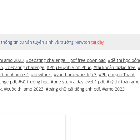
thông tin tư vấn tuyển sinh về trường Newton
tại đây
thi amo 2023
,
#debating challenge 1 pdf free download
,
#đề thi học bổn
on
,
#debating challenge
,
#Phụ Huynh Vĩnh Phúc
,
#tài khoản razkid free
,
#tìm nhóm cs4
,
#newtonki
,
#yourhomework lớp 3
,
#Phụ huynh Thanh
enge pdf
,
#vẽ trường học
,
#one story a day level 1 pdf
,
#kỳ thi toán amo
k
,
#cuộc thi amo 2023
,
#bảng chữ cái tiếng anh pdf
,
#amo 2023
,