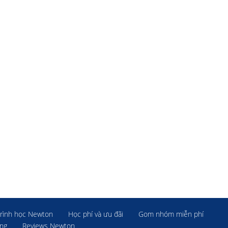
rình học Newton
Học phí và ưu đãi
Gom nhóm miễn phí
ờng
Reviews Newton