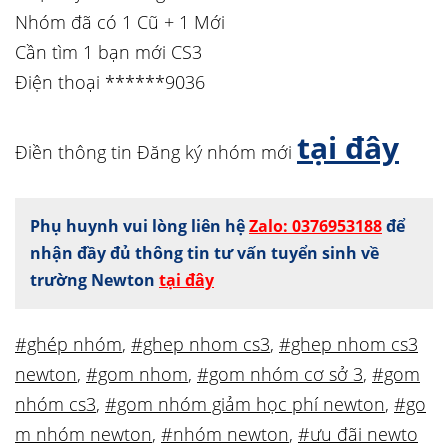
Nhóm đã có 1 Cũ + 1 Mới
Cần tìm 1 bạn mới CS3
Điện thoại ******9036
tại đây
Điền thông tin Đăng ký nhóm mới
Phụ huynh vui lòng liên hệ
Zalo: 0376953188
để
nhận đầy đủ thông tin tư vấn tuyển sinh về
trường Newton
tại đây
#ghép nhóm
,
#ghep nhom cs3
,
#ghep nhom cs3
newton
,
#gom nhom
,
#gom nhóm cơ sở 3
,
#gom
nhóm cs3
,
#gom nhóm giảm học phí newton
,
#go
m nhóm newton
,
#nhóm newton
,
#ưu đãi newto