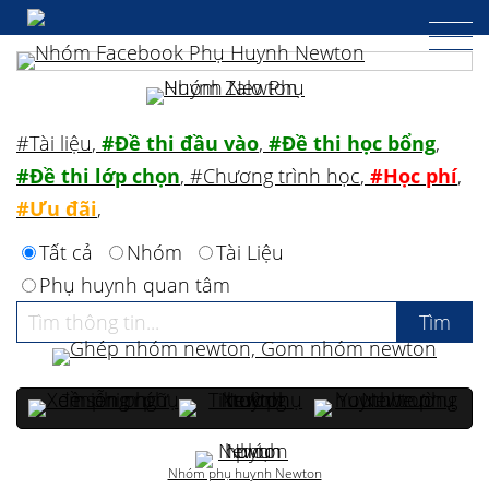
#Tài liệu
,
#Đề thi đầu vào
,
#Đề thi học bổng
,
#Đề thi lớp chọn
,
#Chương trình học
,
#Học phí
,
#Ưu đãi
,
Tất cả
Nhóm
Tài Liệu
Phụ huynh quan tâm
Nhóm phụ huynh Newton