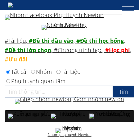
#Tài liệu
,
#Đề thi đầu vào
,
#Đề thi học bổng
,
#Đề thi lớp chọn
,
#Chương trình học
,
#Học phí
,
#Ưu đãi
,
Tất cả
Nhóm
Tài Liệu
Phụ huynh quan tâm
Nhóm phụ huynh Newton