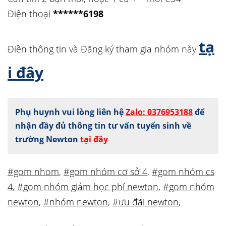
Điện thoại
******6198
tạ
Điền thông tin và Đăng ký tham gia nhóm này
i đây
Phụ huynh vui lòng liên hệ
Zalo: 0376953188
để
nhận đầy đủ thông tin tư vấn tuyển sinh về
trường Newton
tại đây
#gom nhom
,
#gom nhóm cơ sở 4
,
#gom nhóm cs
4
,
#gom nhóm giảm học phí newton
,
#gom nhóm
newton
,
#nhóm newton
,
#ưu đãi newton
,