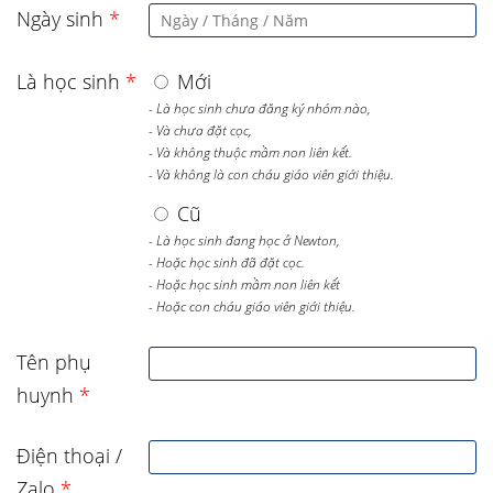
Ngày sinh
*
Là học sinh
*
Mới
- Là học sinh chưa đăng ký nhóm nào,
- Và chưa đặt cọc,
- Và không thuộc mầm non liên kết.
- Và không là con cháu giáo viên giới thiệu.
Cũ
- Là học sinh đang học ở Newton,
- Hoặc học sinh đã đặt cọc.
- Hoặc học sinh mầm non liên kết
- Hoặc con cháu giáo viên giới thiệu.
Tên phụ
huynh
*
Điện thoại /
Zalo
*