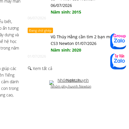
kém may mắn
06/07/2026
Năm sinh: 2015
06/07/2026
u biết,
ấp ấn tượng
Đang chờ ghép
gây dựng và
Vũ Thúy Hằng cần tìm 2 bạn mới
hế hệ học
CS3 Newton 01/07/2026
ớ trong năm
Năm sinh: 2020
01/07/2026
 giúp các
🔍 Xem tất cả
ên Tiếng
nh cảm dành
Nhóm phụ huynh Newton
c con trong
ụng cao,