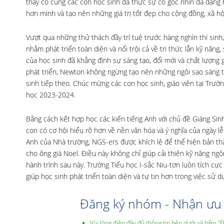
thầy cô cùng các con học sinh đã thực sự có góc nhìn đa dạng
hơn mình và tạo nên những giá trị tốt đẹp cho cộng đồng, xã hộ
Vượt qua những thử thách đầy trí tuệ trước hàng nghìn thí sinh
nhằm phát triển toàn diện và nổi trội cả về tri thức lẫn kỹ năn
của học sinh đã khẳng định sự sáng tạo, đổi mới và chất lượng 
phát triển, Newton không ngừng tạo nên những ngôi sao sáng tr
sinh tiếp theo. Chúc mừng các con học sinh, giáo viên tại Trư
học 2023-2024.
Bằng cách kết hợp học các kiến tiếng Anh với chủ đề Giáng Sin
con có cơ hội hiểu rõ hơn về nền văn hóa và ý nghĩa của ngày lễ
Anh của Nhà trường, NGS-ers được khích lệ để thể hiện bản thâ
cho ông già Noel. Điều này không chỉ giúp cải thiện kỹ năng ngô
hành trình sau này. Trường Tiểu học I-sắc Niu-tơn luôn tích cực
giúp học sinh phát triển toàn diện và tự tin hơn trong việc sử
Đăng ký nhóm - Nhận ưu 
Vùi lòng điền đầy đủ thông tin bên dưới và bấm “