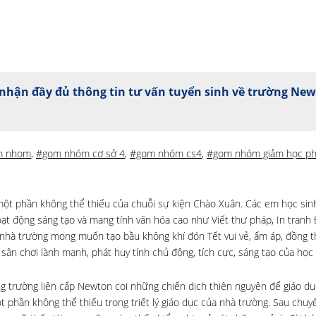
nhận đầy đủ thông tin tư vấn tuyển sinh về trường Ne
m nhom
,
#gom nhóm cơ sở 4
,
#gom nhóm cs4
,
#gom nhóm giảm học ph
 một phần không thể thiếu của chuỗi sự kiện Chào Xuân. Các em học sin
ạt động sáng tạo và mang tính văn hóa cao như Viết thư pháp, In tranh
 nhà trường mong muốn tạo bầu không khí đón Tết vui vẻ, ấm áp, đồng th
 sân chơi lành mạnh, phát huy tính chủ động, tích cực, sáng tạo của học 
hống trường liên cấp Newton coi những chiến dịch thiện nguyện để giáo d
 phần không thể thiếu trong triết lý giáo dục của nhà trường. Sau chuyế