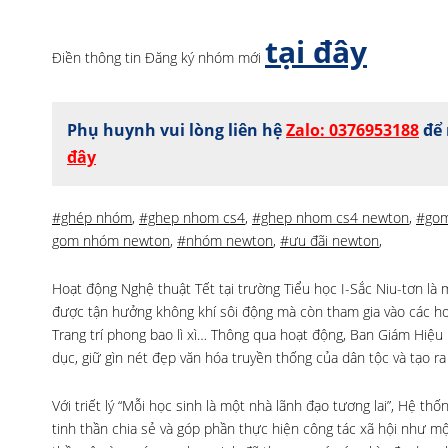
tại đây
Điền thông tin Đăng ký nhóm mới
Phụ huynh vui lòng liên hệ
Zalo: 0376953188
để 
đây
#ghép nhóm
,
#ghep nhom cs4
,
#ghep nhom cs4 newton
,
#go
gom nhóm newton
,
#nhóm newton
,
#ưu đãi newton
,
Hoạt động Nghệ thuật Tết tại trường Tiểu học I-Sắc Niu-tơn là
được tận hưởng không khí sôi động mà còn tham gia vào các ho
Trang trí phong bao lì xì… Thông qua hoạt động, Ban Giám Hiệu
dục, giữ gìn nét đẹp văn hóa truyền thống của dân tộc và tạo ra
Với triết lý “Mỗi học sinh là một nhà lãnh đạo tương lai”, Hệ t
tinh thần chia sẻ và góp phần thực hiện công tác xã hội như một