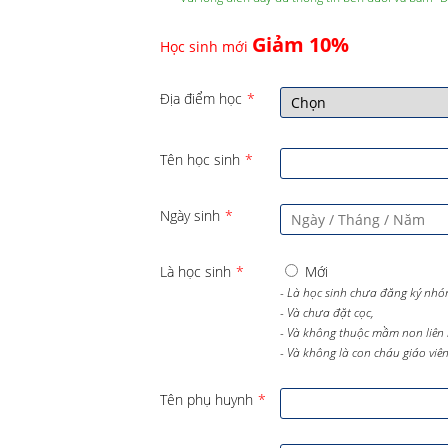
Giảm 10%
Học sinh mới
Địa điểm học
*
Tên học sinh
*
Ngày sinh
*
Là học sinh
*
Mới
- Là học sinh chưa đăng ký nhó
- Và chưa đặt cọc,
- Và không thuộc mầm non liên 
- Và không là con cháu giáo viên 
Tên phụ huynh
*