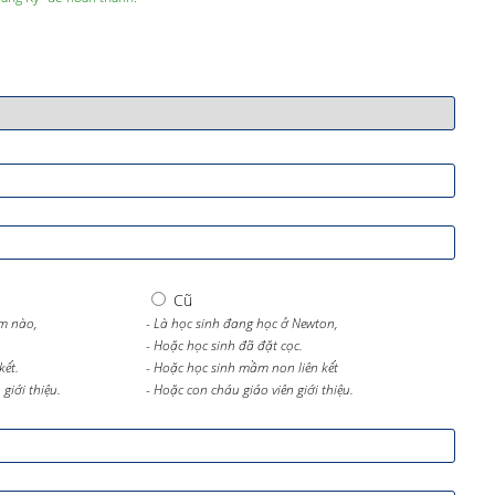
Cũ
m nào,
- Là học sinh đang học ở Newton,
- Hoặc học sinh đã đặt cọc.
kết.
- Hoặc học sinh mầm non liên kết
giới thiệu.
- Hoặc con cháu giáo viên giới thiệu.