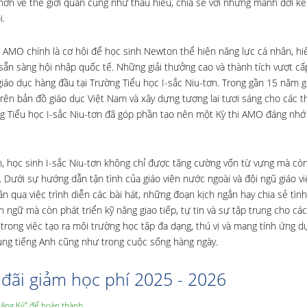
 hơn về thế giới quan cũng như thấu hiểu, chia sẻ với những mảnh đời 
i.
, AMO chính là cơ hội để học sinh Newton thể hiện năng lực cá nhân, hiể
g, sẵn sàng hội nhập quốc tế. Những giải thưởng cao và thành tích vượt c
giáo dục hàng đầu tại Trường Tiểu học I-sắc Niu-tơn. Trong gần 15 năm 
ên bản đồ giáo dục Việt Nam và xây dựng tương lai tươi sáng cho các t
ờng Tiểu học I-sắc Niu-tơn đã góp phần tạo nên một Kỳ thi AMO đáng nh
h, học sinh I-sắc Niu-tơn không chỉ được tăng cường vốn từ vựng mà còn
. Dưới sự hướng dẫn tận tình của giáo viên nước ngoài và đội ngũ giáo vi
n qua việc trình diễn các bài hát, những đoạn kịch ngắn hay chia sẻ tì
n ngữ mà còn phát triển kỹ năng giao tiếp, tự tin và sự tập trung cho cá
 trong việc tạo ra môi trường học tập đa dạng, thú vị và mang tính ứng d
 dụng tiếng Anh cũng như trong cuộc sống hàng ngày.
đãi giảm học phí 2025 - 2026
Đăng Ký” để hoàn thành.