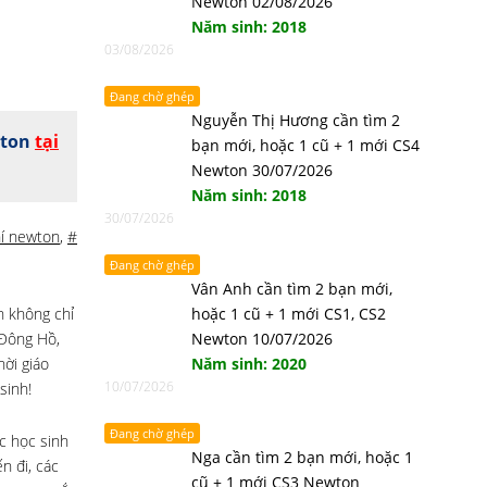
Newton 02/08/2026
Năm sinh: 2018
03/08/2026
Đang chờ ghép
Nguyễn Thị Hương cần tìm 2
wton
tại
bạn mới, hoặc 1 cũ + 1 mới CS4
Newton 30/07/2026
Năm sinh: 2018
30/07/2026
í newton
,
#
Đang chờ ghép
Vân Anh cần tìm 2 bạn mới,
h không chỉ
hoặc 1 cũ + 1 mới CS1, CS2
 Đông Hồ,
Newton 10/07/2026
ời giáo
Năm sinh: 2020
10/07/2026
sinh!
Đang chờ ghép
ục học sinh
Nga cần tìm 2 bạn mới, hoặc 1
n đi, các
cũ + 1 mới CS3 Newton