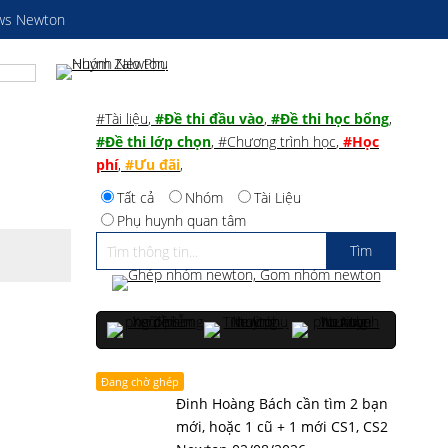
ws Newton
#Tài liệu
,
#Đề thi đầu vào
,
#Đề thi học bổng
,
#Đề thi lớp chọn
,
#Chương trình học
,
#Học
phí
,
#Ưu đãi
,
Tất cả
Nhóm
Tài Liệu
Phụ huynh quan tâm
Đang chờ ghép
Đinh Hoàng Bách cần tìm 2 bạn
mới, hoặc 1 cũ + 1 mới CS1, CS2