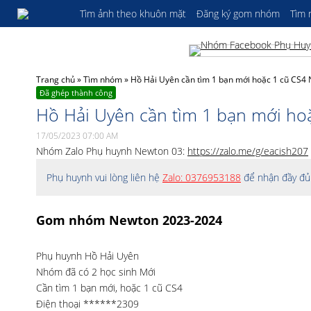
Tìm ảnh theo khuôn mặt
Đăng ký gom nhóm
Tìm
Trang chủ
»
Tìm nhóm
»
Hồ Hải Uyên cần tìm 1 bạn mới hoặc 1 cũ CS4
Đã ghép thành công
Hồ Hải Uyên cần tìm 1 bạn mới ho
17/05/2023 07:00 AM
Nhóm Zalo Phụ huynh Newton 03:
https://zalo.me/g/eacish207
Phụ huynh vui lòng liên hệ
Zalo: 0376953188
để nhận đầy đủ 
Gom nhóm Newton 2023-2024
Phụ huynh Hồ Hải Uyên
Nhóm đã có 2 học sinh Mới
Cần tìm 1 bạn mới, hoặc 1 cũ CS4
Điện thoại ******2309