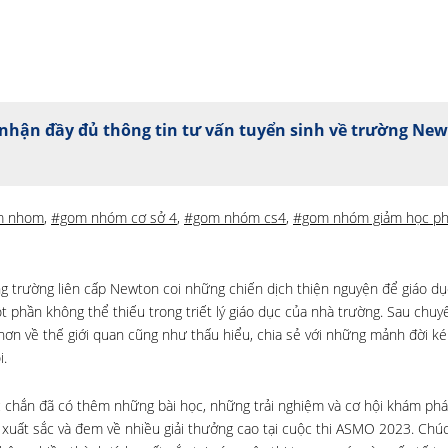
nhận đầy đủ thông tin tư vấn tuyển sinh về trường Ne
m nhom
,
#gom nhóm cơ sở 4
,
#gom nhóm cs4
,
#gom nhóm giảm học ph
hống trường liên cấp Newton coi những chiến dịch thiện nguyện để giáo d
 phần không thể thiếu trong triết lý giáo dục của nhà trường. Sau chuyế
 hơn về thế giới quan cũng như thấu hiểu, chia sẻ với những mảnh đời 
i.
c chắn đã có thêm những bài học, những trải nghiệm và cơ hội khám phá
xuất sắc và đem về nhiều giải thưởng cao tại cuộc thi ASMO 2023. Chú