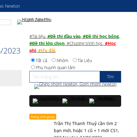
ws Newton
#Tài liệu
,
#Đề thi đầu vào
,
#Đề thi học bổng
,
#Đề thi lớp chọn
,
#Chương trình học
,
#Học
6/2023
phí
,
#Ưu đãi
,
Tất cả
Nhóm
Tài Liệu
Phụ huynh quan tâm
Đang chờ ghép
Trần Thị Thanh Thuỷ cần tìm 2
bạn mới, hoặc 1 cũ + 1 mới CS1,