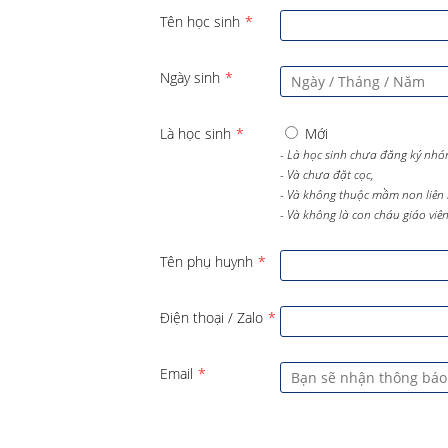
Tên học sinh
*
Ngày sinh
*
Là học sinh
*
Mới
- Là học sinh chưa đăng ký nhó
- Và chưa đặt cọc,
- Và không thuộc mầm non liên 
- Và không là con cháu giáo viên 
Tên phụ huynh
*
Điện thoại / Zalo
*
Email
*