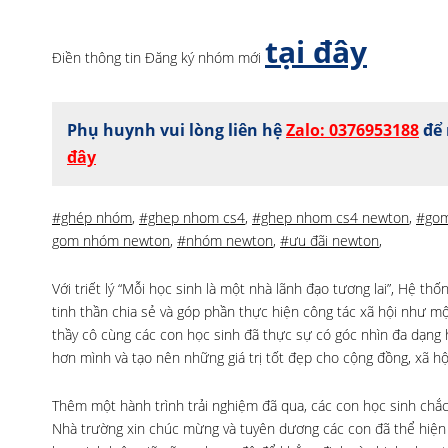
tại đây
Điền thông tin Đăng ký nhóm mới
Phụ huynh vui lòng liên hệ
Zalo: 0376953188
để 
đây
#ghép nhóm
,
#ghep nhom cs4
,
#ghep nhom cs4 newton
,
#go
gom nhóm newton
,
#nhóm newton
,
#ưu đãi newton
,
Với triết lý “Mỗi học sinh là một nhà lãnh đạo tương lai”, Hệ t
tinh thần chia sẻ và góp phần thực hiện công tác xã hội như một
thầy cô cùng các con học sinh đã thực sự có góc nhìn đa dạng
hơn mình và tạo nên những giá trị tốt đẹp cho cộng đồng, xã hộ
Thêm một hành trình trải nghiệm đã qua, các con học sinh chắ
Nhà trường xin chúc mừng và tuyên dương các con đã thể hiện 