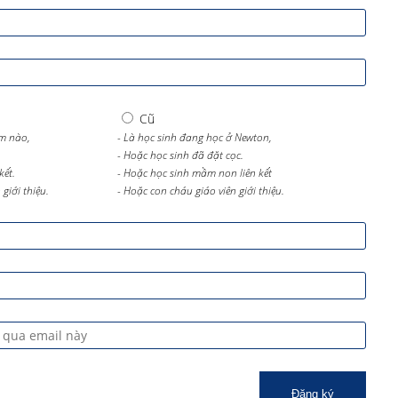
Cũ
m nào,
- Là học sinh đang học ở Newton,
- Hoặc học sinh đã đặt cọc.
kết.
- Hoặc học sinh mầm non liên kết
giới thiệu.
- Hoặc con cháu giáo viên giới thiệu.
Đăng ký