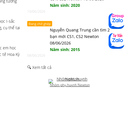
rong tương
Năm sinh: 2020
10/06/2026
ọc I-sắc
Đang chờ ghép
, cụ thể tại
Nguyễn Quang Trung cần tìm 2
bạn mới CS1, CS2 Newton
08/06/2026
ác em học
Năm sinh: 2015
c tế Hoa Kỳ
08/06/2026
🔍 Xem tất cả
Nhóm phụ huynh Newton