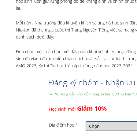
học sinh luôn giữ vững phong độ để khẳng định và chinh phục t
lai.
Mỗi năm, Nhà trường đều khuyến khích và ủng hộ học sinh đăng
Niu-tơn đã tham gia cuộc thi Trạng Nguyên Tiếng Việt và mang về
danh sách dưới đây:
Đón chào một tuần học mới đầy phấn khởi với nhiều hoạt động ý
sinh đã giành được nhiều thành tích xuất sắc tại các kỳ thi tr
AMO 2023, Kỳ thi Tin học trẻ cấp trường năm học 2023-2024,...
Đăng ký nhóm - Nhận ưu 
Vùi lòng điền đầy đủ thông tin bên dưới và bấm “
Giảm 10%
Học sinh mới
Địa điểm học
*