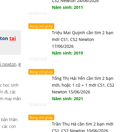
CS2 Newton 24/06/2026
Năm sinh: 2011
24/06/2026
Đang chờ ghép
Triệu Mai Quỳnh cần tìm 2 bạn
wton
tại
mới CS1, CS2 Newton
17/06/2026
Năm sinh: 2019
17/06/2026
í newton
,
#
Đang chờ ghép
Tống Thị Hải Yến cần tìm 2 bạn
ục học sinh
mới, hoặc 1 cũ + 1 mới CS1, CS2
n đi, các
Newton 15/06/2026
kém may mắn
Năm sinh: 2021
15/06/2026
Đang chờ ghép
 bản thân.
Trần Thu Hà cần tìm 2 bạn mới
c các con
CS1, CS2 Newton 10/06/2026