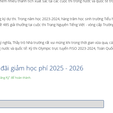
hêm nhiều thành tích xuất sắc tại các cuộc thi trong nước và quốc tế t
 ký dự thi. Trong năm học 2023-2024, hàng trăm học sinh trường Tiểu h
 485 giải thưởng tại cuộc thi Trạng Nguyên Tiếng Việt - vòng cấp Trường
 nghĩa, Thầy trò Nhà trường rất vui mừng khi trong thời gian vừa qua, c
ong nước và quốc tế: Kỳ thi Olympic trực tuyến FISO 2023-2024, Toán Quố
đãi giảm học phí 2025 - 2026
Đăng Ký” để hoàn thành.