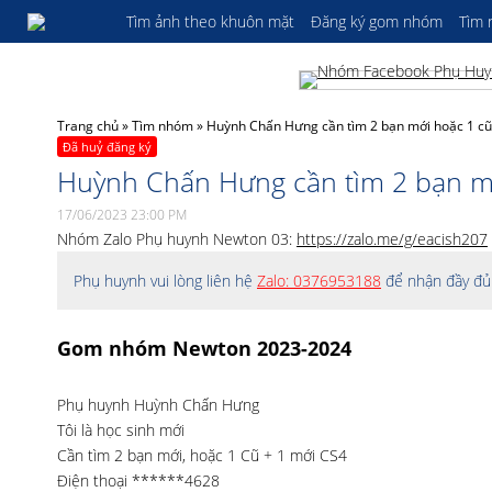
Tìm ảnh theo khuôn mặt
Đăng ký gom nhóm
Tìm
Trang chủ
»
Tìm nhóm
»
Huỳnh Chấn Hưng cần tìm 2 bạn mới hoặc 1 c
Đã huỷ đăng ký
Huỳnh Chấn Hưng cần tìm 2 bạn m
17/06/2023 23:00 PM
Nhóm Zalo Phụ huynh Newton 03:
https://zalo.me/g/eacish207
Phụ huynh vui lòng liên hệ
Zalo: 0376953188
để nhận đầy đủ 
Gom nhóm Newton 2023-2024
Phụ huynh Huỳnh Chấn Hưng
Tôi là học sinh mới
Cần tìm 2 bạn mới, hoặc 1 Cũ + 1 mới CS4
Điện thoại ******4628