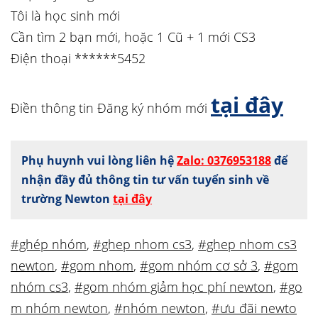
Tôi là học sinh mới
Cần tìm 2 bạn mới, hoặc 1 Cũ + 1 mới CS3
Điện thoại ******5452
tại đây
Điền thông tin Đăng ký nhóm mới
Phụ huynh vui lòng liên hệ
Zalo: 0376953188
để
nhận đầy đủ thông tin tư vấn tuyển sinh về
trường Newton
tại đây
#ghép nhóm
,
#ghep nhom cs3
,
#ghep nhom cs3
newton
,
#gom nhom
,
#gom nhóm cơ sở 3
,
#gom
nhóm cs3
,
#gom nhóm giảm học phí newton
,
#go
m nhóm newton
,
#nhóm newton
,
#ưu đãi newto