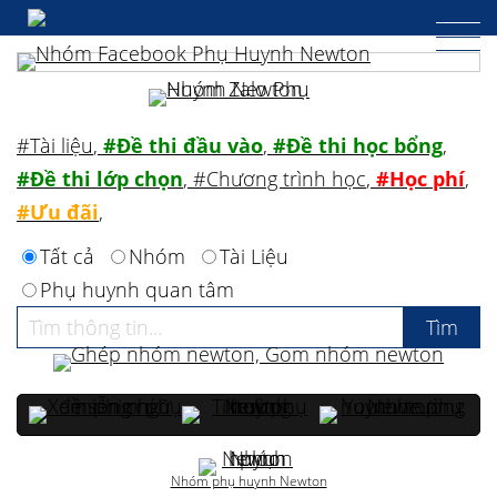
#Tài liệu
,
#Đề thi đầu vào
,
#Đề thi học bổng
,
#Đề thi lớp chọn
,
#Chương trình học
,
#Học phí
,
#Ưu đãi
,
Tất cả
Nhóm
Tài Liệu
Phụ huynh quan tâm
Nhóm phụ huynh Newton