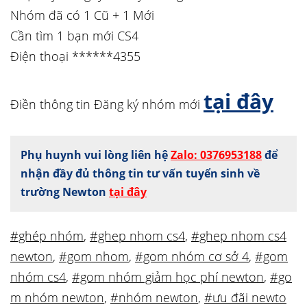
Nhóm đã có 1 Cũ + 1 Mới
Cần tìm 1 bạn mới CS4
Điện thoại ******4355
tại đây
Điền thông tin Đăng ký nhóm mới
Phụ huynh vui lòng liên hệ
Zalo: 0376953188
để
nhận đầy đủ thông tin tư vấn tuyển sinh về
trường Newton
tại đây
#ghép nhóm
,
#ghep nhom cs4
,
#ghep nhom cs4
newton
,
#gom nhom
,
#gom nhóm cơ sở 4
,
#gom
nhóm cs4
,
#gom nhóm giảm học phí newton
,
#go
m nhóm newton
,
#nhóm newton
,
#ưu đãi newto