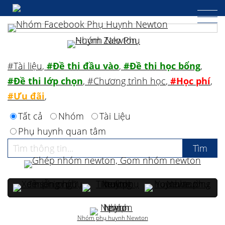
#Tài liệu
,
#Đề thi đầu vào
,
#Đề thi học bổng
,
#Đề thi lớp chọn
,
#Chương trình học
,
#Học phí
,
#Ưu đãi
,
Tất cả
Nhóm
Tài Liệu
Phụ huynh quan tâm
Nhóm phụ huynh Newton