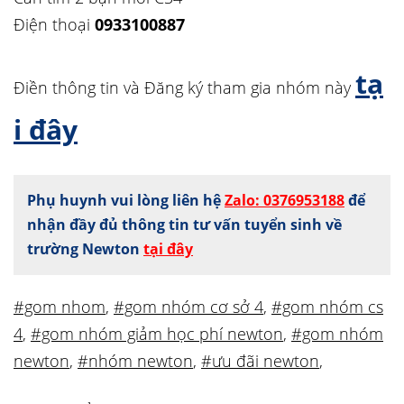
Điện thoại
0933100887
tạ
Điền thông tin và Đăng ký tham gia nhóm này
i đây
Phụ huynh vui lòng liên hệ
Zalo: 0376953188
để
nhận đầy đủ thông tin tư vấn tuyển sinh về
trường Newton
tại đây
#gom nhom
,
#gom nhóm cơ sở 4
,
#gom nhóm cs
4
,
#gom nhóm giảm học phí newton
,
#gom nhóm
newton
,
#nhóm newton
,
#ưu đãi newton
,