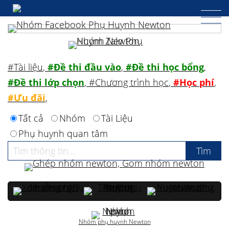
#Tài liệu
,
#Đề thi đầu vào
,
#Đề thi học bổng
,
#Đề thi lớp chọn
,
#Chương trình học
,
#Học phí
,
#Ưu đãi
,
Tất cả
Nhóm
Tài Liệu
Phụ huynh quan tâm
Nhóm phụ huynh Newton