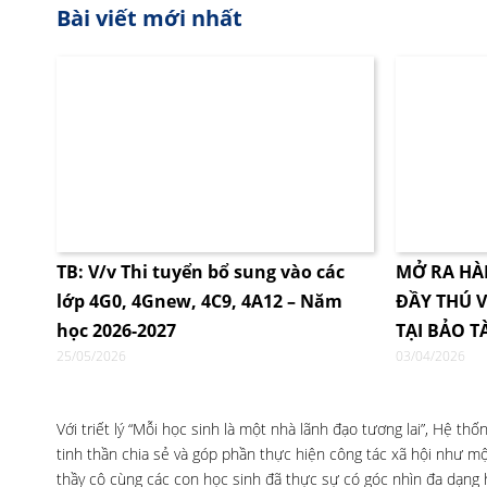
Bài viết mới nhất
TB: V/v Thi tuyển bổ sung vào các
MỞ RA HÀ
lớp 4G0, 4Gnew, 4C9, 4A12 – Năm
ĐẦY THÚ V
học 2026-2027
TẠI BẢO T
25/05/2026
03/04/2026
Với triết lý “Mỗi học sinh là một nhà lãnh đạo tương lai”, Hệ t
tinh thần chia sẻ và góp phần thực hiện công tác xã hội như một
thầy cô cùng các con học sinh đã thực sự có góc nhìn đa dạng