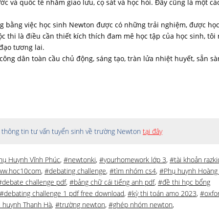
ớc và quốc tế nhằm giao lưu, cọ sát và học hỏi. Đây cũng là một cá
ng bằng việc học sinh Newton được có những trải nghiệm, được học
thi là điều cần thiết kích thích đam mê học tập của học sinh, tôi 
đạo tương lai.
ng dân toàn cầu chủ động, sáng tạo, tràn lửa nhiệt huyết, sẵn s
thông tin tư vấn tuyển sinh về trường Newton
tại đây
hụ Huynh Vĩnh Phúc
,
#newtonki
,
#yourhomework lớp 3
,
#tài khoản razki
ww.hoc10com
,
#debating challenge
,
#tìm nhóm cs4
,
#Phụ huynh Hoàng
#debate challenge pdf
,
#bảng chữ cái tiếng anh pdf
,
#đề thi học bổng
#debating challenge 1 pdf free download
,
#kỳ thi toán amo 2023
,
#oxfo
 huynh Thanh Hà
,
#trường newton
,
#ghép nhóm newton
,