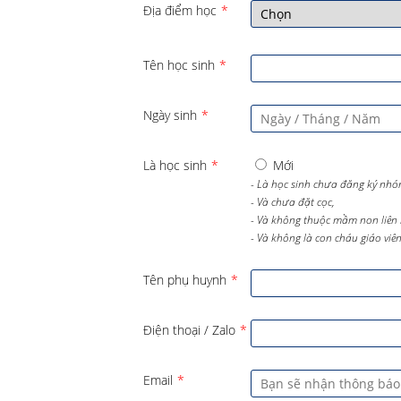
Địa điểm học
*
Tên học sinh
*
Ngày sinh
*
Là học sinh
*
Mới
- Là học sinh chưa đăng ký nhó
- Và chưa đặt cọc,
- Và không thuộc mầm non liên 
- Và không là con cháu giáo viên 
Tên phụ huynh
*
Điện thoại / Zalo
*
Email
*