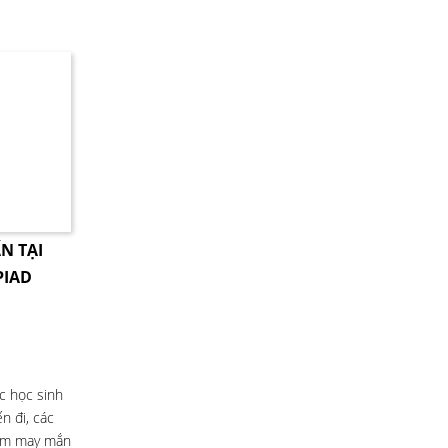
N TẠI
PIAD
ục học sinh
n đi, các
kém may mắn