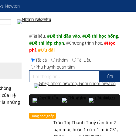
ws Newton
#Tài liệu
,
#Đề thi đầu vào
,
#Đề thi học bổng
,
#Đề thi lớp chọn
,
#Chương trình học
,
#Học
phí
,
#Ưu đãi
,
Tất cả
Nhóm
Tài Liệu
Phụ huynh quan tâm
 không
c của Hệ
g là những
Đang chờ ghép
Trần Thị Thanh Thuỷ cần tìm 2
bạn mới, hoặc 1 cũ + 1 mới CS1,