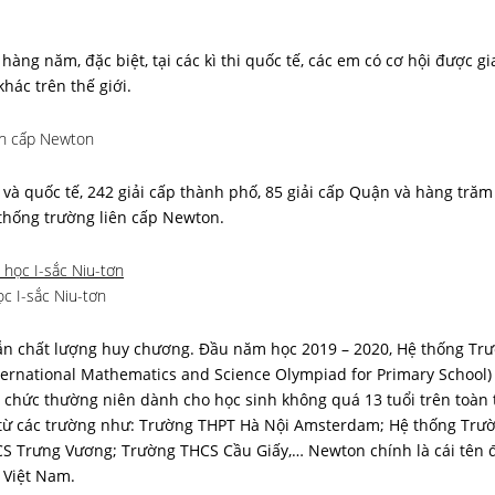
hàng năm, đặc biệt, tại các kì thi quốc tế, các em có cơ hội được gi
khác trên thế giới.
ên cấp Newton
 và quốc tế, 242 giải cấp thành phố, 85 giải cấp Quận và hàng trăm
thống trường liên cấp Newton.
ọc I-sắc Niu-tơn
lẫn chất lượng huy chương. Đầu năm học 2019 – 2020, Hệ thống Tr
ternational Mathematics and Science Olympiad for Primary School)
 chức thường niên dành cho học sinh không quá 13 tuổi trên toàn t
n từ các trường như: Trường THPT Hà Nội Amsterdam; Hệ thống Trườ
CS Trưng Vương; Trường THCS Cầu Giấy,… Newton chính là cái tên 
 Việt Nam.