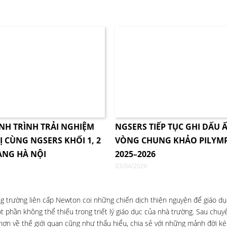
NH TRÌNH TRẢI NGHIỆM
NGSERS TIẾP TỤC GHI DẤU Ấ
Ị CÙNG NGSERS KHỐI 1, 2
VÒNG CHUNG KHẢO PILYM
ÀNG HÀ NỘI
2025–2026
03/04/2026
hống trường liên cấp Newton coi những chiến dịch thiện nguyện để giáo d
 phần không thể thiếu trong triết lý giáo dục của nhà trường. Sau chuyế
 hơn về thế giới quan cũng như thấu hiểu, chia sẻ với những mảnh đời 