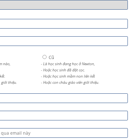
Cũ
m nào,
- Là học sinh đang học ở Newton,
- Hoặc học sinh đã đặt cọc.
kết.
- Hoặc học sinh mầm non liên kết
giới thiệu.
- Hoặc con cháu giáo viên giới thiệu.