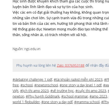
Học sinh được khuyến khích tham gia các cuộc thi trong nư
luyện bản lĩnh lãnh đạo và sự tự tin của học sinh.
Việc các em có đạt giải thưởng hay không, không quan trọ
những sân chơi lớn. Sự cạnh tranh vừa đủ trong những cuộc 
tin và bản lĩnh của các em, hướng tới phong thái nhà lãnh 
Hệ thống giáo dục Newton mong muốn đào tạo những thế cô
thân, sống nhân ái, có trách nhiệm với xã hội.
Nguồn: ngs.edu.vn
Phụ huynh vui lòng liên hệ
Zalo: 0376953188
để nhận đầy đủ 
#debating challenge 1 pdf
,
#tài khoản razkid miễn phí 2023
,
#P
free
,
#school
,
#newtonschool
,
#one story a day level 1 pdf
,
#w
Việt
,
#lịch thi amo 2023
,
#vẽ trường học
,
#cuộc thi amo 2023
,
newton
,
#Phụ huynh Goldmark
,
#school grammar
,
#amo 2023
,
world 1 flipbuilder
,
#one story a day pdf
,
#gramma school
,
#Phụ