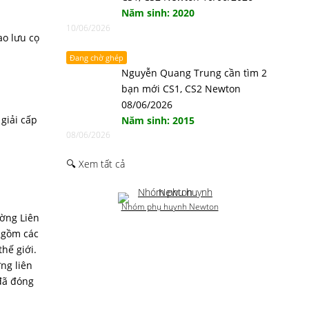
Năm sinh: 2020
10/06/2026
ao lưu cọ
Đang chờ ghép
Nguyễn Quang Trung cần tìm 2
bạn mới CS1, CS2 Newton
08/06/2026
 giải cấp
Năm sinh: 2015
08/06/2026
🔍 Xem tất cả
Nhóm phụ huynh Newton
ường Liên
 gồm các
hế giới.
ng liên
đã đóng