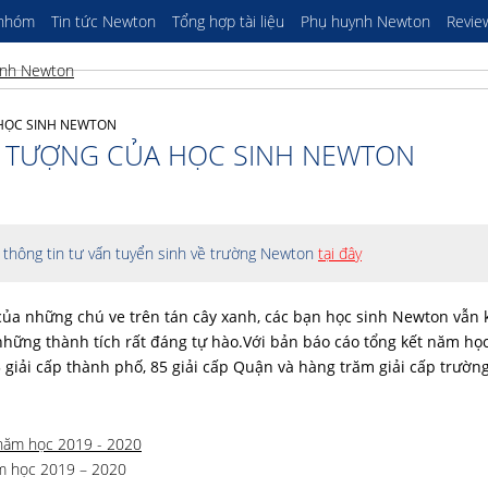
 nhóm
Tin tức Newton
Tổng hợp tài liệu
Phụ huynh Newton
Revie
 HỌC SINH NEWTON
N TƯỢNG CỦA HỌC SINH NEWTON
thông tin tư vấn tuyển sinh về trường Newton
tại đây
của những chú ve trên tán cây xanh, các bạn học sinh Newton vẫn
những thành tích rất đáng tự hào.
Với bản báo cáo tổng kết năm họ
5 giải cấp thành phố, 85 giải cấp Quận và hàng trăm giải cấp trườn
ăm học 2019 – 2020