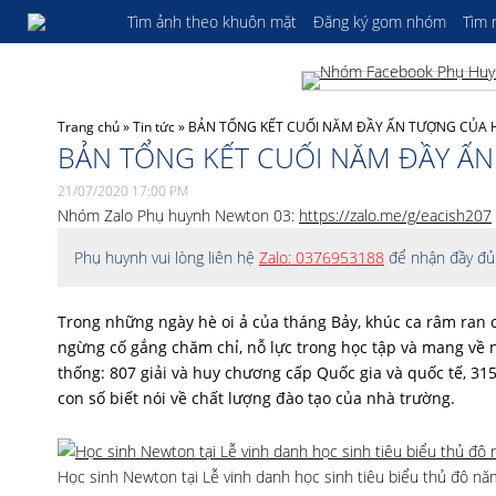
Tìm ảnh theo khuôn mặt
Đăng ký gom nhóm
Tìm
Trang chủ
»
Tin tức
»
BẢN TỔNG KẾT CUỐI NĂM ĐẦY ẤN TƯỢNG CỦA
BẢN TỔNG KẾT CUỐI NĂM ĐẦY Ấ
21/07/2020 17:00 PM
Nhóm Zalo Phụ huynh Newton 03:
https://zalo.me/g/eacish207
Phụ huynh vui lòng liên hệ
Zalo: 0376953188
để nhận đầy đủ 
Trong những ngày hè oi ả của tháng Bảy, khúc ca râm ran 
ngừng cố gắng chăm chỉ, nỗ lực trong học tập và mang về 
thống
: 807 giải và huy chương cấp Quốc gia và quốc tế, 31
con số biết nói về chất lượng đào tạo của nhà trường.
Học sinh Newton tại Lễ vinh danh học sinh tiêu biểu thủ đô n