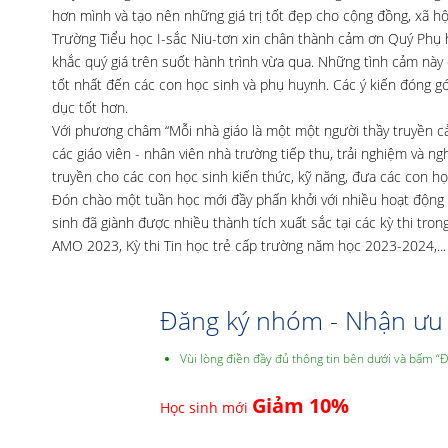
hơn mình và tạo nên những giá trị tốt đẹp cho cộng đồng, xã hộ
Trường Tiểu học I-sắc Niu-tơn xin chân thành cảm ơn Quý Phụ
khắc quý giá trên suốt hành trình vừa qua. Những tình cảm này
tốt nhất đến các con học sinh và phụ huynh. Các ý kiến đóng g
dục tốt hơn.
Với phương châm “Mỗi nhà giáo là một một người thầy truyền cả
các giáo viên - nhân viên nhà trường tiếp thu, trải nghiệm và 
truyền cho các con học sinh kiến thức, kỹ năng, đưa các con họ
Đón chào một tuần học mới đầy phấn khởi với nhiều hoạt động ý
sinh đã giành được nhiều thành tích xuất sắc tại các kỳ thi tr
AMO 2023, Kỳ thi Tin học trẻ cấp trường năm học 2023-2024,...
Đăng ký nhóm - Nhận ưu 
Vùi lòng điền đầy đủ thông tin bên dưới và bấm “
Giảm 10%
Học sinh mới