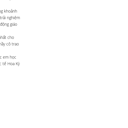
ững khoảnh
trải nghiệm
 động giáo
nhất cho
hầy cô trao
ác em học
c tế Hoa Kỳ