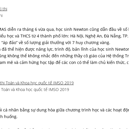
hi
ế IMAS diễn ra tháng 6 vừa qua, học sinh Newton cũng dẫn đầu về số
iểu học và THCS từ 4 thành phố lớn: Hà Nội, Nghệ An, Đà Nẵng, TP.
“áp đảo” về số lượng giải thưởng với 7 huy chương vàng.
m đã thể hiện được năng lực, trình độ, bản lĩnh của học sinh Newt
Cũng không thể không nhắc đến những thầy cô giáo của Hệ thống T
am mê và cảm hứng học tập để các con có thể làm chủ kiến thức, 
hi Toán và Khoa học quốc tế IMSO 2019
i cá nhân bằng sự dung hòa giữa chương trình học và các hoạt độ
ình huống.