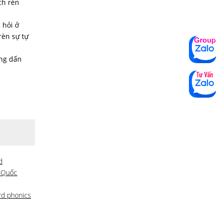
ch rèn
 hỏi ở
rèn sự tự
àng dấn
d
 Quốc
rd phonics