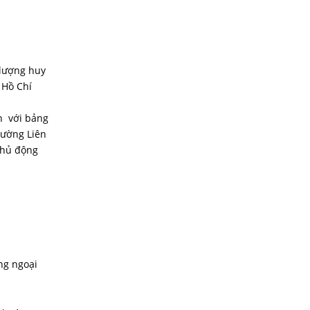
 lượng huy
 Hồ Chí
on với bảng
rường Liên
chủ động
ng ngoại