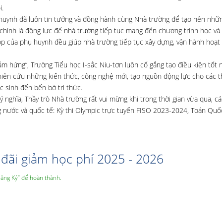
i.
 huynh đã luôn tin tưởng và đồng hành cùng Nhà trường để tạo nên nh
 chính là động lực để nhà trường tiếp tục mang đến chương trình học và 
óp của phụ huynh đều giúp nhà trường tiếp tục xây dựng, vận hành hoạt
m hứng”, Trường Tiểu học I-sắc Niu-tơn luôn cố gắng tạo điều kiện tốt 
nghiên cứu những kiến thức, công nghệ mới, tạo nguồn động lực cho các t
c sinh đến bến bờ tri thức.
 nghĩa, Thầy trò Nhà trường rất vui mừng khi trong thời gian vừa qua, c
ong nước và quốc tế: Kỳ thi Olympic trực tuyến FISO 2023-2024, Toán Quố
đãi giảm học phí 2025 - 2026
Đăng Ký” để hoàn thành.