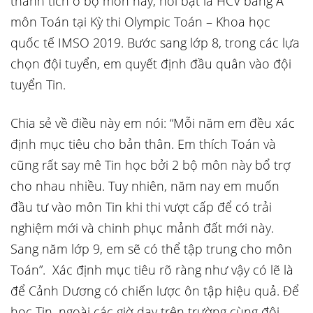
thành tích ở bộ môn này, nổi bật là HCV bảng A
môn Toán tại Kỳ thi Olympic Toán – Khoa học
quốc tế IMSO 2019. Bước sang lớp 8, trong các lựa
chọn đội tuyển, em quyết định đầu quân vào đội
tuyển Tin.
Chia sẻ về điều này em nói: “Mỗi năm em đều xác
định mục tiêu cho bản thân. Em thích Toán và
cũng rất say mê Tin học bởi 2 bộ môn này bổ trợ
cho nhau nhiều. Tuy nhiên, năm nay em muốn
đầu tư vào môn Tin khi thi vượt cấp để có trải
nghiệm mới và chinh phục mảnh đất mới này.
Sang năm lớp 9, em sẽ có thể tập trung cho môn
Toán”. Xác định mục tiêu rõ ràng như vậy có lẽ là
để Cảnh Dương có chiến lược ôn tập hiệu quả. Để
học Tin, ngoài các giờ dạy trên trường cùng đội