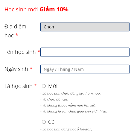
Giảm 10%
Học sinh mới
Địa điểm
học
*
Tên học sinh
*
Ngày sinh
*
Là học sinh
*
Mới
- Là học sinh chưa đăng ký nhóm nào,
- Và chưa đặt cọc,
- Và không thuộc mầm non liên kết.
- Và không là con cháu giáo viên giới thiệu.
Cũ
- Là học sinh đang học ở Newton,