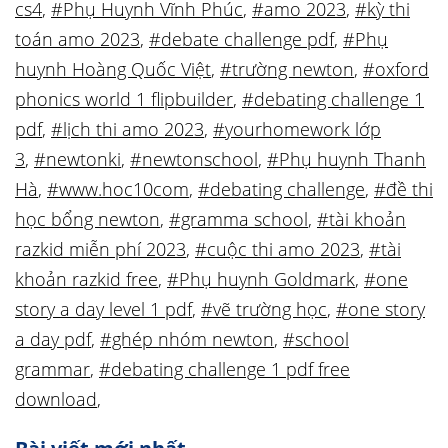
cs4
,
#Phụ Huynh Vĩnh Phúc
,
#amo 2023
,
#kỳ thi
toán amo 2023
,
#debate challenge pdf
,
#Phụ
huynh Hoàng Quốc Việt
,
#trường newton
,
#oxford
phonics world 1 flipbuilder
,
#debating challenge 1
pdf
,
#lịch thi amo 2023
,
#yourhomework lớp
3
,
#newtonki
,
#newtonschool
,
#Phụ huynh Thanh
Hà
,
#www.hoc10com
,
#debating challenge
,
#đề thi
học bổng newton
,
#gramma school
,
#tài khoản
razkid miễn phí 2023
,
#cuộc thi amo 2023
,
#tài
khoản razkid free
,
#Phụ huynh Goldmark
,
#one
story a day level 1 pdf
,
#vẽ trường học
,
#one story
a day pdf
,
#ghép nhóm newton
,
#school
grammar
,
#debating challenge 1 pdf free
download
,