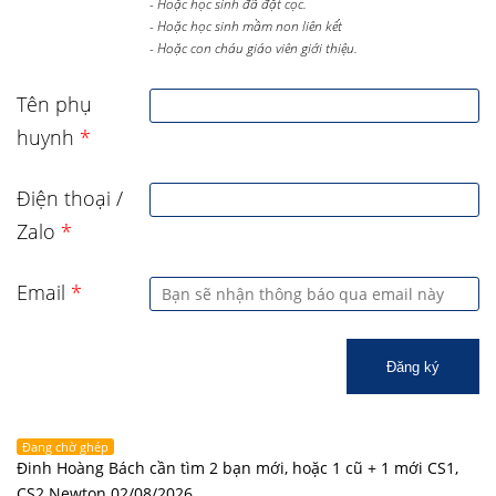
- Hoặc học sinh đã đặt cọc.
- Hoặc học sinh mầm non liên kết
- Hoặc con cháu giáo viên giới thiệu.
Tên phụ
huynh
*
Điện thoại /
Zalo
*
Email
*
Đăng ký
Đang chờ ghép
Đinh Hoàng Bách cần tìm 2 bạn mới, hoặc 1 cũ + 1 mới CS1,
CS2 Newton 02/08/2026