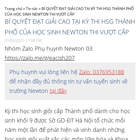
Trang chủ
»
Tin tức
»
BÍ QUYẾT ĐẠT GIẢI CAO TẠI KỲ THI HSG THÀNH PHỐ
CỦA HỌC SINH NEWTON THI VƯỢT CẤP
BÍ QUYẾT ĐẠT GIẢI CAO TẠI KỲ THI HSG THÀNH
PHỐ CỦA HỌC SINH NEWTON THI VƯỢT CẤP
01/03/2021 17:00 PM
Nhóm Zalo Phụ huynh Newton 03:
https://zalo.me/g/eacish207
Phụ huynh vui lòng liên hệ
Zalo: 0376953188
để nhận đầy đủ thông tin tư vấn tuyển sinh về
trường Newton
tại đây
Kỳ thi học sinh giỏi cấp Thành phố dành cho học
sinh khối 9 được Sở GD-ĐT Hà Nội tổ chức mỗi
năm một lần để phát hiện và vinh danh những
học sinh giỏi xuất sắc các môn Văn hóa và Khoa