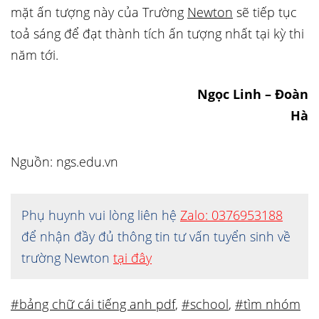
mặt ấn tượng này của Trường
Newton
sẽ tiếp tục
toả sáng để đạt thành tích ấn tượng nhất tại kỳ thi
năm tới.
Ngọc Linh – Đoàn
Hà
Nguồn: ngs.edu.vn
Phụ huynh vui lòng liên hệ
Zalo: 0376953188
để nhận đầy đủ thông tin tư vấn tuyển sinh về
trường Newton
tại đây
#bảng chữ cái tiếng anh pdf
,
#school
,
#tìm nhóm