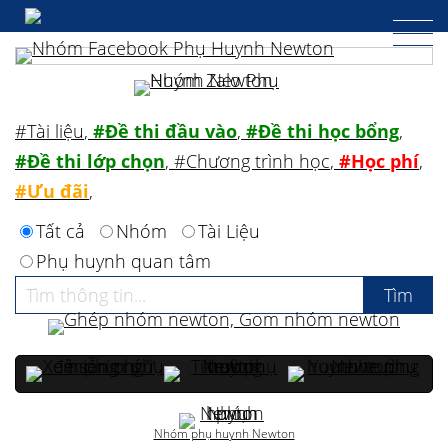
#Tài liệu
,
#Đề thi đầu vào
,
#Đề thi học bổng
,
#Đề thi lớp chọn
,
#Chương trình học
,
#Học phí
,
#Ưu đãi
,
Tất cả
Nhóm
Tài Liệu
Phụ huynh quan tâm
Nhóm phụ huynh Newton