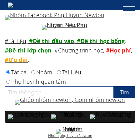
#Tài liệu
,
#Đề thi đầu vào
,
#Đề thi học bổng
,
#Đề thi lớp chọn
,
#Chương trình học
,
#Học phí
,
#Ưu đãi
,
Tất cả
Nhóm
Tài Liệu
Phụ huynh quan tâm
Nhóm phụ huynh Newton