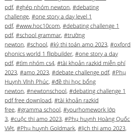
pdf
,
#ghép nhóm newton
,
#debating
challenge
,
#one story a day level 1
pdf
,
#www.hoc10com
,
#debating challenge 1
pdf
,
#school grammar
,
#trường
newton
,
#school
,
#kỳ thi toán amo 2023
,
#oxford
phonics world 1 flipbuilder
,
#one story a day
pdf
,
#tìm nhóm cs4
,
#tài khoản razkid miễn phí
2023
,
#amo 2023
,
#debate challenge pdf
,
#Phụ
Huynh Vĩnh Phúc
,
#đề thi học bổng
newton
,
#newtonschool
,
#debating challenge 1
pdf free download
,
#tài khoản razkid
free
,
#gramma school
,
#yourhomework lớp
3
,
#cuộc thi amo 2023
,
#Phụ huynh Hoàng Quốc
Việt
,
#Phụ huynh Goldmark
,
#lịch thi amo 2023
,