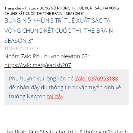
Trang chủ
»
Tin tức
»
BÙNG NỔ NHỮNG TRÍ TUỆ XUẤT SẮC TẠI VÒNG
CHUNG KẾT CUỘC THI “THE BRAIN – SEASON 3”
BÙNG NỔ NHỮNG TRÍ TUỆ XUẤT SẮC TẠI
VÒNG CHUNG KẾT CUỘC THI “THE BRAIN –
SEASON 3”
11/04/2024 21:33 PM
Nhóm Zalo Phụ huynh Newton 03:
https://zalo.me/g/eacish207
Phụ huynh vui lòng liên hệ
Zalo: 0376953188
để nhận đầy đủ thông tin tư vấn tuyển sinh về
trường Newton
tại đây
The Brain là một sân chơi trí tuệ thường niên dành