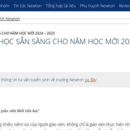
 nhóm
Tin tức Newton
Tổng hợp tài liệu
Phụ huynh Newton
Revie
G CHO NĂM HỌC MỚI 2024 – 2025
U HỌC SẴN SÀNG CHO NĂM HỌC MỚI 20
thông tin tư vấn tuyển sinh về trường Newton
tại đây
𝑖𝑎́𝑜 𝑣𝑖𝑒̂𝑛 𝑘ℎ𝑜̂́𝑖 𝑡𝑖𝑒̂̉𝑢 ℎ𝑜̣𝑐”
 nhiều niềm vui của người giáo viên. Không chỉ là giáo viên thực hiện n