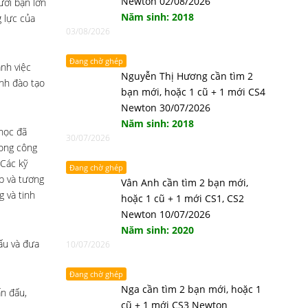
Newton 02/08/2026
ười bạn lớn
Năm sinh: 2018
g lực của
03/08/2026
Đang chờ ghép
ạnh việc
Nguyễn Thị Hương cần tìm 2
ình đào tạo
bạn mới, hoặc 1 cũ + 1 mới CS4
Newton 30/07/2026
Năm sinh: 2018
 học đã
30/07/2026
rong công
 Các kỹ
Đang chờ ghép
ếp và tương
Vân Anh cần tìm 2 bạn mới,
 và tinh
hoặc 1 cũ + 1 mới CS1, CS2
Newton 10/07/2026
Năm sinh: 2020
ấu và đưa
10/07/2026
Đang chờ ghép
Nga cần tìm 2 bạn mới, hoặc 1
ấn đấu,
cũ + 1 mới CS3 Newton