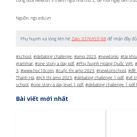
cùng đưa Newton 5 thành ngôi nhà thứ 2, để mỗi ngày đến trườ
Nguồn: ngs.edu.vn
Phụ huynh vui lòng liên hệ
Zalo: 0376953188
để nhận đầy đủ 
#school
,
#debating challenge
,
#amo 2023
,
#newtonki
,
#tài kho
grammar
,
#one story a day pdf
,
#Phụ huynh Hoàng Quốc Việt
,
#
3
,
#www.hoc10com
,
#cuộc thi amo 2023
,
#newtonschool
,
#đề 
Thanh Hà
,
#lịch thi amo 2023
,
#debating challenge 1 pdf
,
#vẽ t
school
,
#one story a day level 1 pdf
,
#debating challenge 1 pdf
Bài viết mới nhất