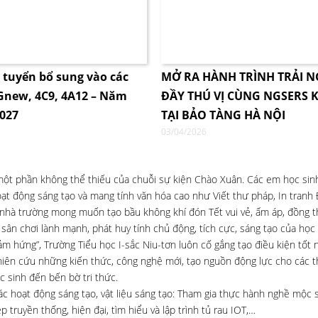
i tuyển bổ sung vào các
MỞ RA HÀNH TRÌNH TRẢI 
4Gnew, 4C9, 4A12 – Năm
ĐẦY THÚ VỊ CÙNG NGSERS K
2027
TẠI BẢO TÀNG HÀ NỘI
03/04/2026
 một phần không thể thiếu của chuỗi sự kiện Chào Xuân. Các em học sin
ạt động sáng tạo và mang tính văn hóa cao như Viết thư pháp, In tranh
 nhà trường mong muốn tạo bầu không khí đón Tết vui vẻ, ấm áp, đồng th
 sân chơi lành mạnh, phát huy tính chủ động, tích cực, sáng tạo của học 
m hứng”, Trường Tiểu học I-sắc Niu-tơn luôn cố gắng tạo điều kiện tốt 
nghiên cứu những kiến thức, công nghệ mới, tạo nguồn động lực cho các t
c sinh đến bến bờ tri thức.
ác hoạt động sáng tạo, vật liệu sáng tạo: Tham gia thực hành nghề mộc 
truyền thống, hiện đại, tìm hiểu và lập trình tủ rau IOT,…