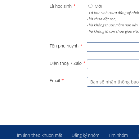
Là học sinh
*
Mới
- Là học sinh chưa đăng ký nhó
- Và chưa đặt cọc,
- Và không thuộc mầm non liên 
- Và không là con cháu giáo viên 
Tên phụ huynh
*
Điện thoại / Zalo
*
Email
*
Tìm ảnh theo khuôn mặt
Đăng ký nhóm
Tìm nhóm