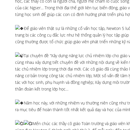
học, các thầy cô còn là người cha, người mẹ chăm lo cuộc sốn
của các Ngser… Trong thời đại thế giới liên tục biến động, giáo
từng học sinh để giúp các con có định hướng phát triển phù hợp
Để giáo viên thật sự là những cố vấn học tập, Newton 5 lu
trang bị các công cụ đắc lực như hệ thống quản lý học tập giú
cũng thường được tổ chức giúp giáo viên phát triển những kỹ n
Tại chuyên đề “Xây dựng năng lực chủ nhiệm lớp cho giáo vi
cùng nhau xây dựng tiết chuyên đề với những nội dung về kiến 
tác chủ nhiệm lớp trong thời đại mới. Các cô giáo đã cùng thảo
năng cơ bản trong công tác chủ nhiệm lớp; Một số vấn đề tâm lý
tác với học sinh, phụ huynh và đồng nghiệp; Xây dựng môi trườ
thần đoàn kết trong lớp học…
Năm học này, với những nhiệm vụ thường niên cũng như tr
ra mục tiêu để hoàn thành tốt nhất kết quả dạy và học của mìn
Mến chúc các thầy cô giáo Toàn trường và giáo viên k