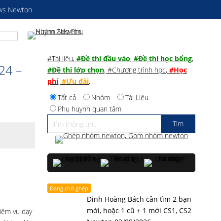
ws Newton
#Tài liệu
,
#Đề thi đầu vào
,
#Đề thi học bổng
,
24 –
#Đề thi lớp chọn
,
#Chương trình học
,
#Học
phí
,
#Ưu đãi
,
Tất cả
Nhóm
Tài Liệu
Phụ huynh quan tâm
Đang chờ ghép
Đinh Hoàng Bách cần tìm 2 bạn
mới, hoặc 1 cũ + 1 mới CS1, CS2
hiệm vụ dạy