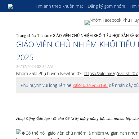
Tìm ảnh theo khuôn mặt
Đăng ký gom nhóm
Tìm
Trang chủ
»
Tin tức
»
GIÁO VIÊN CHỦ NHIỆM KHỐI TIỂU HỌC SẴN SÀN
GIÁO VIÊN CHỦ NHIỆM KHỐI TIỂ
2025
26/07/2024 08:26 AM
Nhóm Zalo Phụ huynh Newton 03:
https://zalo.me/g/eacish207
Phụ huynh vui lòng liên hệ
Zalo: 0376953188
để nhận đầy đủ 
𝐻𝑜𝑎̣𝑡 đ𝑜̣̂𝑛𝑔 đ𝑎̀𝑜 𝑡𝑎̣𝑜 𝑣𝑜̛́𝑖 𝑐ℎ𝑢̉ đ𝑒̂̀ “𝑋𝑎̂𝑦 𝑑𝑢̛̣𝑛𝑔 𝑛𝑎̆𝑛𝑔 𝑙𝑢̛̣𝑐 𝑐ℎ𝑢̉ 𝑛ℎ𝑖𝑒̣̂𝑚 𝑙𝑜̛́𝑝 𝑐ℎ𝑜 𝑔
Có thể nói, giáo viên chủ nhiệm là nhiệm vụ gian nan nhưng