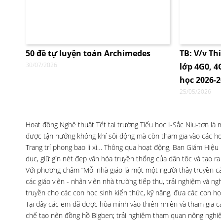
50 đề tự luyện toán Archimedes
TB: V/v Th
30/07/2026
lớp 4G0, 
học 2026-
25/05/2026
Hoạt động Nghệ thuật Tết tại trường Tiểu học I-Sắc Niu-tơn là
được tận hưởng không khí sôi động mà còn tham gia vào các ho
Trang trí phong bao lì xì… Thông qua hoạt động, Ban Giám Hiệu
dục, giữ gìn nét đẹp văn hóa truyền thống của dân tộc và tạo ra
Với phương châm “Mỗi nhà giáo là một một người thầy truyền cả
các giáo viên - nhân viên nhà trường tiếp thu, trải nghiệm và 
truyền cho các con học sinh kiến thức, kỹ năng, đưa các con họ
Tại đây các em đã được hòa mình vào thiên nhiên và tham gia c
chế tạo nên đồng hồ Bigben; trải nghiệm tham quan nông nghiệp 