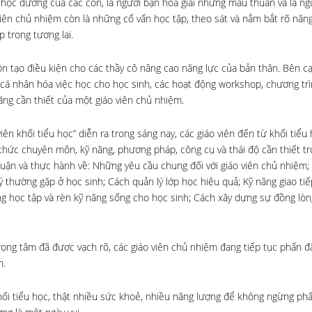
g học đường của các con,
là người bạn hóa giải những mẫu thuẫn và là ng
 viên chủ nhiệm còn là những cố vấn học tập, theo sát và nắm bắt rõ năn
 trong tương lai.
ôn tạo điều kiện cho các thầy cô nâng cao năng lực của bản thân. Bên c
p cá nhân hóa việc học cho học sinh, các hoạt động workshop, chương tr
ăng cần thiết của một giáo viên chủ nhiệm.
ên khối tiểu học” diễn ra trong sáng nay, các giáo viên đến từ khối tiểu
thức chuyên môn, kỹ năng, phương pháp, công cụ và thái độ cần thiết t
 luận và thực hành về: Những yêu cầu chung đối với giáo viên chủ nhiệm;
 thường gặp ở học sinh; Cách quản lý lớp học hiệu quả; Kỹ năng giao ti
ng học tập và rèn kỹ năng sống cho học sinh; Cách xây dựng sự đồng lòng
ọng tâm đã được vạch rõ, các giáo viên chủ nhiệm đang tiếp tục phấn đ
h.
hối tiểu học, thật nhiều sức khoẻ, nhiều năng lượng để không ngừng ph