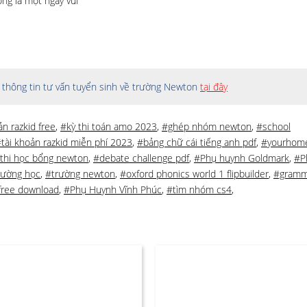
ng là một ngày vui
thông tin tư vấn tuyển sinh về trường Newton
tại đây
ản razkid free
,
#kỳ thi toán amo 2023
,
#ghép nhóm newton
,
#school
tài khoản razkid miễn phí 2023
,
#bảng chữ cái tiếng anh pdf
,
#yourhome
thi học bổng newton
,
#debate challenge pdf
,
#Phụ huynh Goldmark
,
#P
rường học
,
#trường newton
,
#oxford phonics world 1 flipbuilder
,
#gram
 free download
,
#Phụ Huynh Vĩnh Phúc
,
#tìm nhóm cs4
,