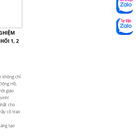
NGHIỆM
HỐI 1, 2
h không chỉ
 Đông Hồ,
ời giáo
sinh!
nhất cho
hầy cô trao
sáng tạo