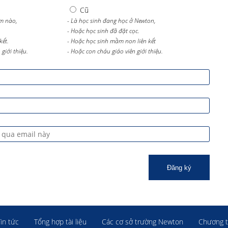
Cũ
m nào,
- Là học sinh đang học ở Newton,
- Hoặc học sinh đã đặt cọc.
kết.
- Hoặc học sinh mầm non liên kết
giới thiệu.
- Hoặc con cháu giáo viên giới thiệu.
Đăng ký
Tin tức
Tổng hợp tài liệu
Các cơ sở trường Newton
Chương t