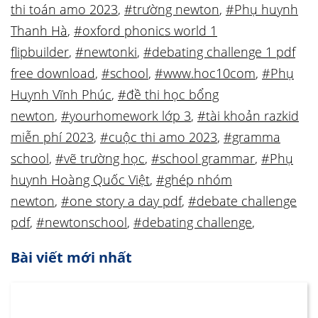
thi toán amo 2023
,
#trường newton
,
#Phụ huynh
Thanh Hà
,
#oxford phonics world 1
flipbuilder
,
#newtonki
,
#debating challenge 1 pdf
free download
,
#school
,
#www.hoc10com
,
#Phụ
Huynh Vĩnh Phúc
,
#đề thi học bổng
newton
,
#yourhomework lớp 3
,
#tài khoản razkid
miễn phí 2023
,
#cuộc thi amo 2023
,
#gramma
school
,
#vẽ trường học
,
#school grammar
,
#Phụ
huynh Hoàng Quốc Việt
,
#ghép nhóm
newton
,
#one story a day pdf
,
#debate challenge
pdf
,
#newtonschool
,
#debating challenge
,
Bài viết mới nhất