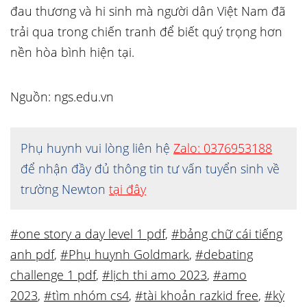
đau thương và hi sinh mà người dân Việt Nam đã
trải qua trong chiến tranh để biết quý trọng hơn
nền hòa bình hiện tại.
Nguồn: ngs.edu.vn
Phụ huynh vui lòng liên hệ
Zalo: 0376953188
để nhận đầy đủ thông tin tư vấn tuyển sinh về
trường Newton
tại đây
#one story a day level 1 pdf
,
#bảng chữ cái tiếng
anh pdf
,
#Phụ huynh Goldmark
,
#debating
challenge 1 pdf
,
#lịch thi amo 2023
,
#amo
2023
,
#tìm nhóm cs4
,
#tài khoản razkid free
,
#kỳ