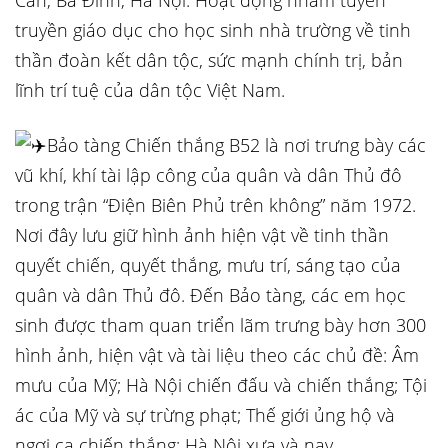
Cấn, Ba Đình, Hà Nội. Hoạt động nhằm tuyên
truyền giáo dục cho học sinh nhà trường về tinh
thần đoàn kết dân tộc, sức mạnh chính trị, bản
lĩnh trí tuệ của dân tộc Việt Nam.
Bảo tàng Chiến thắng B52 là nơi trưng bày các
vũ khí, khí tài lập công của quân và dân Thủ đô
trong trận “Điện Biên Phủ
trên không” năm 1972.
Nơi đây lưu giữ hình ảnh hiện vật về tinh thần
quyết chiến, quyết thắng, mưu trí, sáng tạo của
quân và dân Thủ đô. Đến Bảo tàng, các em học
sinh được tham quan triển lãm trưng bày hơn 300
hình ảnh, hiện vật và tài liệu theo các chủ đề: Âm
mưu của Mỹ; Hà Nội chiến đấu và chiến thắng; Tội
ác của Mỹ và sự trừng phạt; Thế giới ủng hộ và
ngợi ca chiến thắng; Hà Nội xưa và nay.