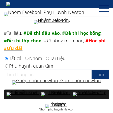
#Tài liệu
,
#Đề thi đầu vào
,
#Đề thi học bổng
,
#Đề thi lớp chọn
,
#Chương trình học
,
#Học phí
,
#Ưu đãi
,
Tất cả
Nhóm
Tài Liệu
Phụ huynh quan tâm
Nhóm phụ huynh Newton