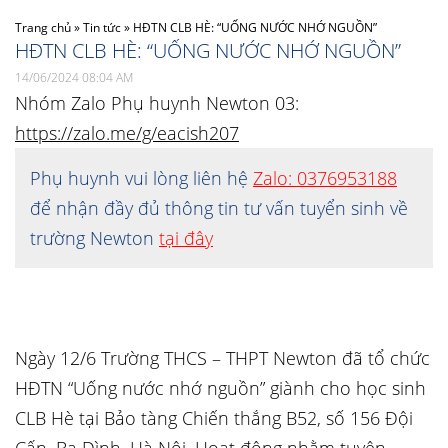
Trang chủ
»
Tin tức
»
HĐTN CLB HÈ: “UỐNG NƯỚC NHỚ NGUỒN”
HĐTN CLB HÈ: “UỐNG NƯỚC NHỚ NGUỒN”
14/06/2024 08:04 AM
Nhóm Zalo Phụ huynh Newton 03:
https://zalo.me/g/eacish207
Phụ huynh vui lòng liên hệ
Zalo: 0376953188
để nhận đầy đủ thông tin tư vấn tuyển sinh về
trường Newton
tại đây
Ngày 12/6 Trường THCS – THPT Newton đã tổ chức
HĐTN “Uống nước nhớ nguồn” giành cho học sinh
CLB Hè tại Bảo tàng Chiến thắng B52, số 156 Đội