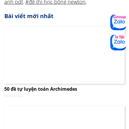
anh pdf
,
#đề thi học bổng newton
,
Bài viết mới nhất
50 đề tự luyện toán Archimedes
30/07/2026