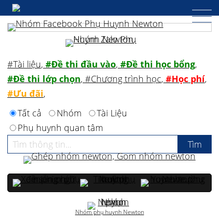
#Tài liệu
,
#Đề thi đầu vào
,
#Đề thi học bổng
,
#Đề thi lớp chọn
,
#Chương trình học
,
#Học phí
,
#Ưu đãi
,
Tất cả
Nhóm
Tài Liệu
Phụ huynh quan tâm
Nhóm phụ huynh Newton