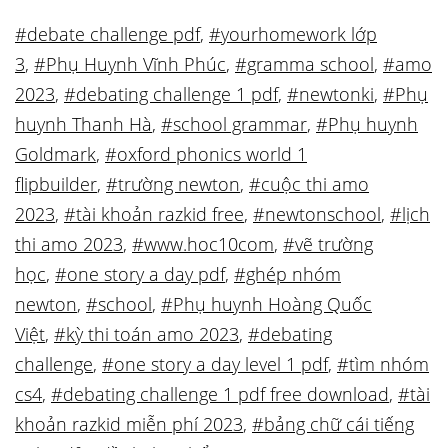
#debate challenge pdf
,
#yourhomework lớp
3
,
#Phụ Huynh Vĩnh Phúc
,
#gramma school
,
#amo
2023
,
#debating challenge 1 pdf
,
#newtonki
,
#Phụ
huynh Thanh Hà
,
#school grammar
,
#Phụ huynh
Goldmark
,
#oxford phonics world 1
flipbuilder
,
#trường newton
,
#cuộc thi amo
2023
,
#tài khoản razkid free
,
#newtonschool
,
#lịch
thi amo 2023
,
#www.hoc10com
,
#vẽ trường
học
,
#one story a day pdf
,
#ghép nhóm
newton
,
#school
,
#Phụ huynh Hoàng Quốc
Việt
,
#kỳ thi toán amo 2023
,
#debating
challenge
,
#one story a day level 1 pdf
,
#tìm nhóm
cs4
,
#debating challenge 1 pdf free download
,
#tài
khoản razkid miễn phí 2023
,
#bảng chữ cái tiếng