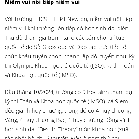
Niềm vui nối tiếp niềm vui
Với Trường THCS – THPT Newton, niềm vui nối tiếp
niềm vui khi trường liên tiếp có học sinh đại diện
Thủ đô tham gia tranh tài ở các sân chơi trí tuệ
quốc tế do Sở Giaos dục và Đào tạo trực tiếp tổ
chức khâu tuyển chọn, thành lập đội tuyển như: kỳ
thi Olympic Khoa học trẻ quốc tế (IJSO), kỳ thi Toán
và Khoa học quốc tế (IMSO).
Đầu tháng 10/2024, trường có 9 học sinh tham dự
kỳ thi Toán và Khoa học quốc tế (IMSO), cả 9 em
đều giành huy chương; trong đó có 4 huy chương
Vàng, 4 huy chương Bạc, 1 huy chương Đồng và 1
học sinh đạt “Best In Theory” môn khoa học (xuất
sắc nhất bài thi lý thuyết). Đây là năm thứ hai