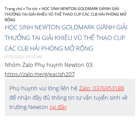
Trang chủ
»
Tin tức
»
HỌC SINH NEWTON GOLDMARK GIÀNH GIẢI
THƯỞNG TẠI GIẢI KHIÊU VŨ THỂ THAO CUP CÁC CLB HẢI PHÒNG MỞ
RỘNG
HỌC SINH NEWTON GOLDMARK GIÀNH GIẢI
THƯỞNG TẠI GIẢI KHIÊU VŨ THỂ THAO CUP
CÁC CLB HẢI PHÒNG MỞ RỘNG
01/07/2024 09:14 AM
Nhóm Zalo Phụ huynh Newton 03:
https://zalo.me/g/eacish207
Phụ huynh vui lòng liên hệ
Zalo: 0376953188
để nhận đầy đủ thông tin tư vấn tuyển sinh về
trường Newton
tại đây