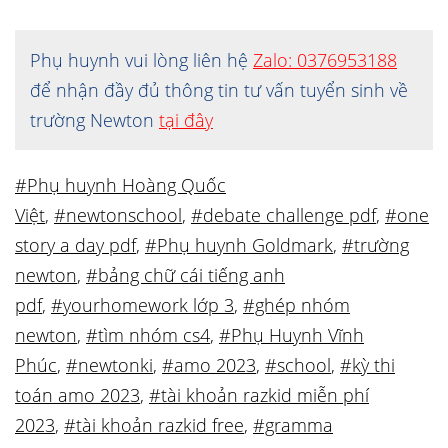
Phụ huynh vui lòng liên hệ
Zalo: 0376953188
để nhận đầy đủ thông tin tư vấn tuyển sinh về
trường Newton
tại đây
#Phụ huynh Hoàng Quốc
Việt
,
#newtonschool
,
#debate challenge pdf
,
#one
story a day pdf
,
#Phụ huynh Goldmark
,
#trường
newton
,
#bảng chữ cái tiếng anh
pdf
,
#yourhomework lớp 3
,
#ghép nhóm
newton
,
#tìm nhóm cs4
,
#Phụ Huynh Vĩnh
Phúc
,
#newtonki
,
#amo 2023
,
#school
,
#kỳ thi
toán amo 2023
,
#tài khoản razkid miễn phí
2023
,
#tài khoản razkid free
,
#gramma