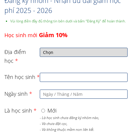
Đăng ký nhóm - Nhận ưu đãi giảm học
phí 2025 - 2026
Vùi lòng điền đầy đủ thông tin bên dưới và bấm “Đăng Ký” để hoàn thành.
Giảm 10%
Học sinh mới
Địa điểm
học
*
Tên học sinh
*
Ngày sinh
*
Là học sinh
*
Mới
- Là học sinh chưa đăng ký nhóm nào,
- Và chưa đặt cọc,
- Và không thuộc mầm non liên kết.