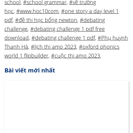
school
,
#school grammar
,
#vẽ trường
học
,
#www.hoc10com
,
#one story a day level 1
pdf
,
#đề thi học bổng newton
,
#debating
challenge
,
#debating challenge 1 pdf free
download
,
#debating challenge 1 pdf
,
#Phụ huynh
Thanh Hà
,
#lịch thi amo 2023
,
#oxford phonics
world 1 flipbuilder
,
#cuộc thi amo 2023
,
Bài viết mới nhất