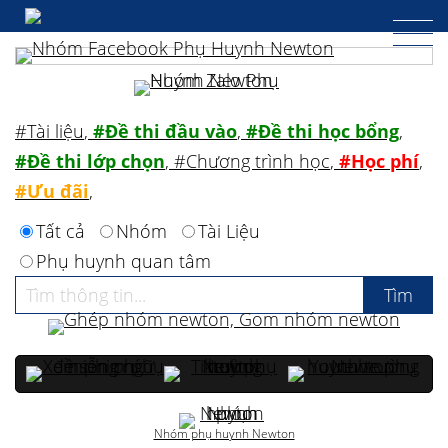
#Tài liệu
,
#Đề thi đầu vào
,
#Đề thi học bổng
,
#Đề thi lớp chọn
,
#Chương trình học
,
#Học phí
,
#Ưu đãi
,
Tất cả
Nhóm
Tài Liệu
Phụ huynh quan tâm
Nhóm phụ huynh Newton