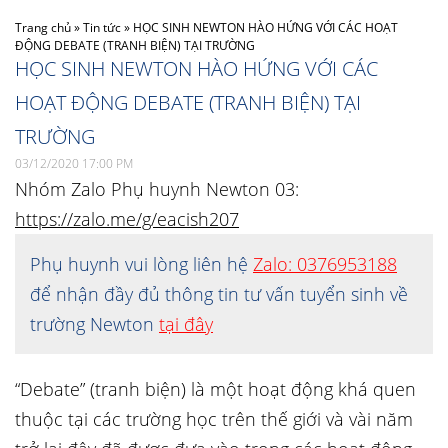
Trang chủ
»
Tin tức
»
HỌC SINH NEWTON HÀO HỨNG VỚI CÁC HOẠT
ĐỘNG DEBATE (TRANH BIỆN) TẠI TRƯỜNG
HỌC SINH NEWTON HÀO HỨNG VỚI CÁC
HOẠT ĐỘNG DEBATE (TRANH BIỆN) TẠI
TRƯỜNG
03/12/2020 17:00 PM
Nhóm Zalo Phụ huynh Newton 03:
https://zalo.me/g/eacish207
Phụ huynh vui lòng liên hệ
Zalo: 0376953188
để nhận đầy đủ thông tin tư vấn tuyển sinh về
trường Newton
tại đây
“Debate” (tranh biện) là một hoạt động khá quen
thuộc tại các trường học trên thế giới và vài năm