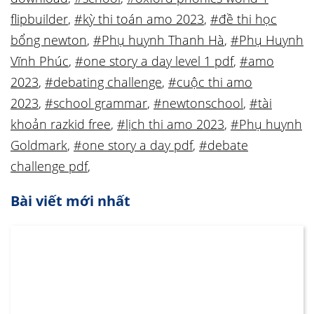
flipbuilder
,
#kỳ thi toán amo 2023
,
#đề thi học
bổng newton
,
#Phụ huynh Thanh Hà
,
#Phụ Huynh
Vĩnh Phúc
,
#one story a day level 1 pdf
,
#amo
2023
,
#debating challenge
,
#cuộc thi amo
2023
,
#school grammar
,
#newtonschool
,
#tài
khoản razkid free
,
#lịch thi amo 2023
,
#Phụ huynh
Goldmark
,
#one story a day pdf
,
#debate
challenge pdf
,
Bài viết mới nhất