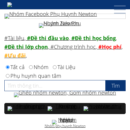
#Tài liệu
,
#Đề thi đầu vào
,
#Đề thi học bổng
,
#Đề thi lớp chọn
,
#Chương trình học
,
#Học phí
,
#Ưu đãi
,
Tất cả
Nhóm
Tài Liệu
Phụ huynh quan tâm
Nhóm phụ huynh Newton