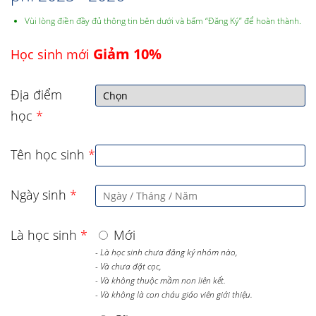
Vùi lòng điền đầy đủ thông tin bên dưới và bấm “Đăng Ký” để hoàn thành.
Giảm 10%
Học sinh mới
Địa điểm
học
*
Tên học sinh
*
Ngày sinh
*
Là học sinh
*
Mới
- Là học sinh chưa đăng ký nhóm nào,
- Và chưa đặt cọc,
- Và không thuộc mầm non liên kết.
- Và không là con cháu giáo viên giới thiệu.