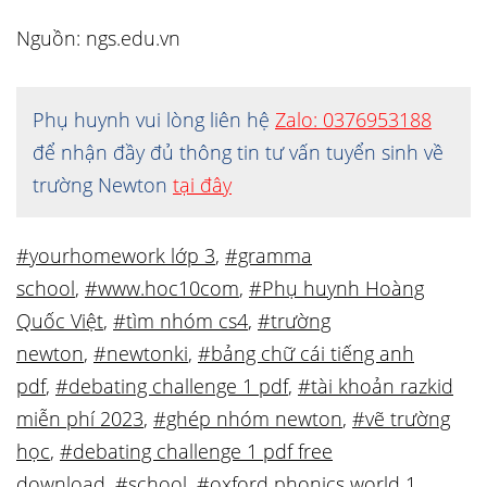
Nguồn: ngs.edu.vn
Phụ huynh vui lòng liên hệ
Zalo: 0376953188
để nhận đầy đủ thông tin tư vấn tuyển sinh về
trường Newton
tại đây
#yourhomework lớp 3
,
#gramma
school
,
#www.hoc10com
,
#Phụ huynh Hoàng
Quốc Việt
,
#tìm nhóm cs4
,
#trường
newton
,
#newtonki
,
#bảng chữ cái tiếng anh
pdf
,
#debating challenge 1 pdf
,
#tài khoản razkid
miễn phí 2023
,
#ghép nhóm newton
,
#vẽ trường
học
,
#debating challenge 1 pdf free
download
,
#school
,
#oxford phonics world 1