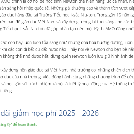
, AMO chính là cơ hội để học sinh Newton thể hiện năng lực cá nhân, hiể
g, sẵn sàng hội nhập quốc tế. Những giải thưởng cao và thành tích vượt c
giáo dục hàng đầu tại Trường Tiểu học I-sắc Niu-tơn. Trong gần 15 năm 
ên bản đồ giáo dục Việt Nam và xây dựng tương lai tươi sáng cho các t
ờng Tiểu học I-sắc Niu-tơn đã góp phần tạo nên một Kỳ thi AMO đáng nh
c con hãy luôn luôn tỏa sáng như những đóa hoa hướng dương, luôn 
 khi các con đi bất cứ đất nước nào – hãy nói về Newton cho bạn bè nă
con không thể nhớ được hết, đừng quên Newton luôn lưu giữ hình ảnh đẹ
ây dựng nền giáo dục tại Việt Nam, nhà trường coi những chiến dịch t
iáo dục của nhà trường. Việc đồng hành cùng những chương trình để cứu
à học gắn với trách nhiệm xã hội là triết lý hoạt động của Hệ thống trư
 riêng.
đãi giảm học phí 2025 - 2026
Đăng Ký” để hoàn thành.