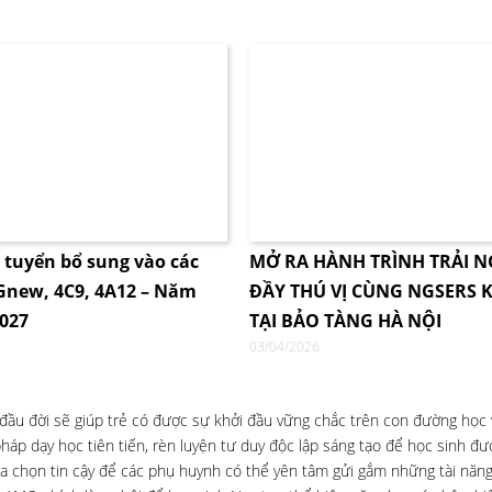
i tuyển bổ sung vào các
MỞ RA HÀNH TRÌNH TRẢI 
4Gnew, 4C9, 4A12 – Năm
ĐẦY THÚ VỊ CÙNG NGSERS K
2027
TẠI BẢO TÀNG HÀ NỘI
03/04/2026
u đời sẽ giúp trẻ có được sự khởi đầu vững chắc trên con đường học v
háp dạy học tiên tiến, rèn luyện tư duy độc lập sáng tạo để học sinh đ
a chọn tin cậy để các phụ huynh có thể yên tâm gửi gắm những tài năng