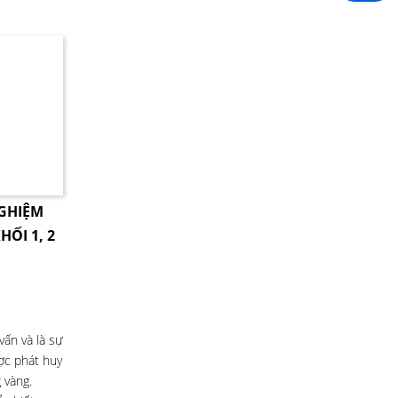
NGHIỆM
HỐI 1, 2
ấn và là sự
ược phát huy
 vàng.