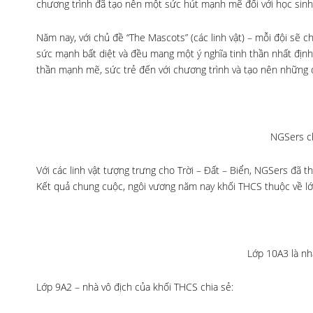
chương trình đã tạo nên một sức hút mạnh mẽ đối với học sin
Năm nay, với chủ đề “The Mascots” (các linh vật) – mỗi đội sẽ 
sức mạnh bất diệt và đều mang một ý nghĩa tinh thần nhất địn
thần mạnh mẽ, sức trẻ đến với chương trình và tạo nên những d
NGSers ch
Với các linh vật tượng trưng cho Trời – Đất – Biển, NGSers đã th
Kết quả chung cuộc, ngôi vương năm nay khối THCS thuộc về lớ
Lớp 10A3 là nh
Lớp 9A2 – nhà vô địch của khối THCS chia sẻ: