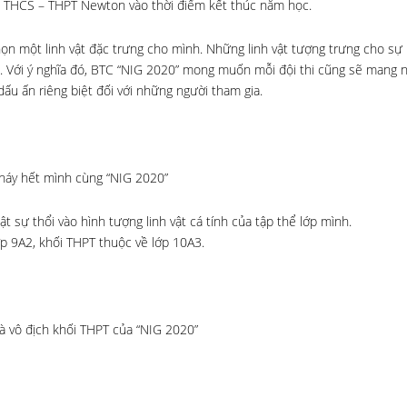
h THCS – THPT Newton vào thời điểm kết thúc năm học.
chọn một linh vật đặc trưng cho mình. Những linh vật tượng trưng cho sự
h. Với ý nghĩa đó, BTC “NIG 2020” mong muốn mỗi đội thi cũng sẽ mang 
ấu ấn riêng biệt đối với những người tham gia.
áy hết mình cùng “NIG 2020”
ật sự thổi vào hình tượng linh vật cá tính của tập thể lớp mình.
p 9A2, khối THPT thuộc về lớp 10A3.
à vô địch khối THPT của “NIG 2020”