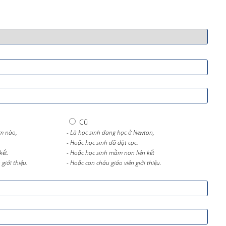
Cũ
m nào,
- Là học sinh đang học ở Newton,
- Hoặc học sinh đã đặt cọc.
kết.
- Hoặc học sinh mầm non liên kết
giới thiệu.
- Hoặc con cháu giáo viên giới thiệu.