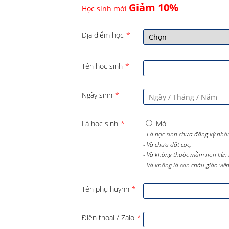
Giảm 10%
Học sinh mới
Địa điểm học
*
Tên học sinh
*
Ngày sinh
*
Là học sinh
*
Mới
- Là học sinh chưa đăng ký nhó
- Và chưa đặt cọc,
- Và không thuộc mầm non liên 
- Và không là con cháu giáo viên 
Tên phụ huynh
*
Điện thoại / Zalo
*