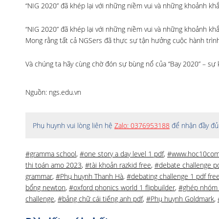
“NIG 2020” đã khép lại với những niềm vui và những khoảnh kh
“NIG 2020” đã khép lại với những niềm vui và những khoảnh khắ
Mong rằng tất cả NGSers đã thực sự tận hưởng cuộc hành trình
Và chúng ta hãy cùng chờ đón sự bùng nổ của “Bay 2020” – sự
Nguồn: ngs.edu.vn
Phụ huynh vui lòng liên hệ
Zalo: 0376953188
để nhận đầy đủ 
#gramma school
,
#one story a day level 1 pdf
,
#www.hoc10co
thi toán amo 2023
,
#tài khoản razkid free
,
#debate challenge p
grammar
,
#Phụ huynh Thanh Hà
,
#debating challenge 1 pdf fr
bổng newton
,
#oxford phonics world 1 flipbuilder
,
#ghép nhóm
challenge
,
#bảng chữ cái tiếng anh pdf
,
#Phụ huynh Goldmark
,