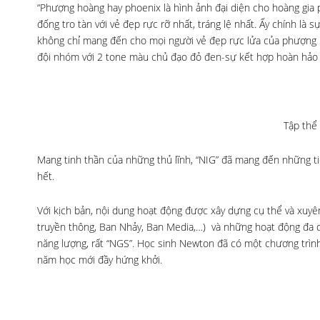
“Phượng hoàng hay phoenix là hình ảnh đại diện cho hoàng gia
đống tro tàn với vẻ đẹp rực rỡ nhất, tráng lệ nhất. Ấy chính là 
không chỉ mang đến cho mọi người vẻ đẹp rực lửa của phượng 
đội nhóm với 2 tone màu chủ đạo đỏ đen-sự kết hợp hoàn hảo g
Tập thể
Mang tinh thần của những thủ lĩnh, “NIG” đã mang đến những 
hết.
Với kịch bản, nội dung hoạt động được xây dựng cụ thể và xuyê
truyền thông, Ban Nhảy, Ban Media,…) và những hoạt động đa dạ
năng lượng, rất “NGS”. Học sinh Newton đã có một chương trình
năm học mới đầy hứng khởi.