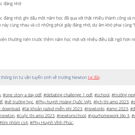
ắc đáng nhớ
c đáng nhớ, ghi dấu một năm học đã qua với thật nhiều thành công và n
 này cùng nhau và có những phút giây đáng nhớ, dư âm khó phai cùng “
 kiện thường niên trước thềm năm học mới với nhiều điều bất ngờ hơn 
thông tin tư vấn tuyển sinh về trường Newton
tại đây
m
,
#one story a day pdf
,
#debating challenge 1 pdf
,
#school
,
#trường ne
df
,
#vẽ trường học
,
#Phụ huynh Hoàng Quốc Việt
,
#lịch thi amo 2023
,
#
ee download
,
#tài khoản razkid miễn phí 2023
,
#newtonki
,
#amo 2023
,
#đ
 newton
,
#cuộc thi amo 2023
,
#newtonschool
,
#yourhomework lớp 3
,
#
#tìm nhóm cs4
,
#Phụ Huynh Vĩnh Phúc
,