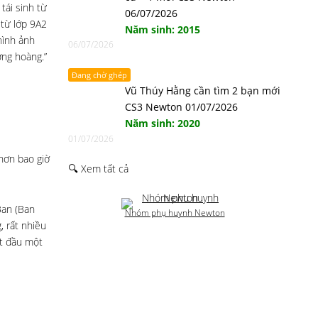
tái sinh từ
06/07/2026
 từ lớp 9A2
Năm sinh: 2015
hình ảnh
06/07/2026
ợng hoàng.”
Đang chờ ghép
Vũ Thúy Hằng cần tìm 2 bạn mới
CS3 Newton 01/07/2026
Năm sinh: 2020
01/07/2026
hơn bao giờ
🔍 Xem tất cả
Ban (Ban
Nhóm phụ huynh Newton
, rất nhiều
ắt đầu một