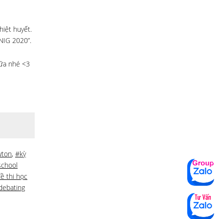
hiệt huyết.
NIG 2020”.
nữa nhé <3
wton
,
#kỳ
school
ề thi học
debating