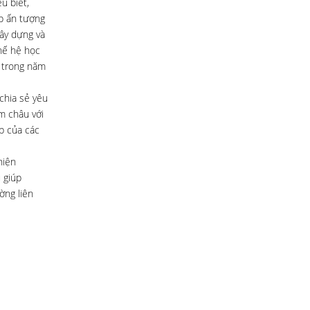
u biết,
ấp ấn tượng
gây dựng và
hế hệ học
ớ trong năm
chia sẻ yêu
m châu với
p của các
hiện
 giúp
ờng liên