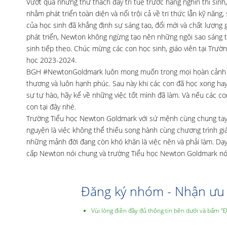
Vượt qua những thử thách đầy trí tuệ trước hàng nghìn thí sinh
nhằm phát triển toàn diện và nổi trội cả về tri thức lẫn kỹ năn
của học sinh đã khẳng định sự sáng tạo, đổi mới và chất lượng 
phát triển, Newton không ngừng tạo nên những ngôi sao sáng tr
sinh tiếp theo. Chúc mừng các con học sinh, giáo viên tại Trư
học 2023-2024.
BGH #NewtonGoldmark luôn mong muốn trong mọi hoàn cảnh cá
thương và luôn hạnh phúc. Sau này khi các con đã học xong hay
sự tự hào, hãy kể về những việc tốt mình đã làm. Và nếu các 
con tại đây nhé.
Trường Tiểu học Newton Goldmark với sứ mệnh cùng chung tay x
nguyện là việc không thể thiếu song hành cùng chương trình g
những mảnh đời đang còn khó khăn là việc nên và phải làm. Dạy v
cấp Newton nói chung và trường Tiểu học Newton Goldmark nói
Đăng ký nhóm - Nhận ưu 
Vùi lòng điền đầy đủ thông tin bên dưới và bấm “