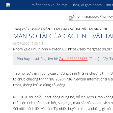
Tìm ảnh theo khuôn mặt
Đăng ký gom nhóm
Tìm
Trang chủ
»
Tin tức
»
MÀN SO TÀI CỦA CÁC LINH VẬT TẠI NIG 2020
MÀN SO TÀI CỦA CÁC LINH VẬT TẠI
06/07/2020 17:00 PM
Nhóm Zalo Phụ huynh Newton 03:
https://zalo.me/g/eacish207
Phụ huynh vui lòng liên hệ
Zalo: 0376953188
để nhận đầy đủ 
Tiếp nối sự thành công của chương trình NIG và chương trình
tổ chức chương trình “NIG 2020” (NIG Newton International G
trong không khí vô cùng sôi động.
NIG 2020
với nhiều hoạt động bùng nổ, bổ ích, lý thú, tạo khôn
thể hiện tinh thần đoàn kết, sáng tạo, màu sắc và phong cách ri
Sôi nổi, mãnh liệt và tràn đầy nhiệt huyết chính là những gì mô