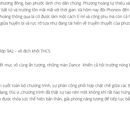
 phương đông, ban phước lành cho dân chúng. Phượng hoàng tự thiêu và 
sự bất tử và trường tồn mãi mãi với thời gian. Và hôm nay đội Phoneix đến
hoàng thông qua lá cờ được làm một cách tỉ mỉ và công phu mà còn cả 
iữa huyền bí và rực rỡ tựa như đang tái hiện về truyền thuyết của phư
 lớp 9A2 – vô địch khối THCS
tiết mục vô cùng ấn tượng, những màn Dance khiến cả hội trường nóng 
n suốt toàn bộ chương trình, sự phân công phối hợp chặt chẽ giữa các 
ng, thú vị ,chương trình đã thật sự tạo nên một không khí rất hào hứng
 được thỏa sức thể hiện bản thân, giải phóng năng lượng để tiếp tục b