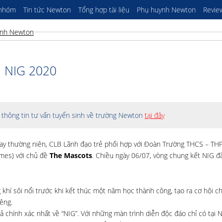
 nhóm
Tin tức Newton
Tổng hợp tài liệu
Phụ huynh Newton
Revie
 NIG 2020
thông tin tư vấn tuyển sinh về trường Newton
tại đây
 Bay thường niên, CLB Lãnh đạo trẻ phối hợp với Đoàn Trường THCS – T
ames) với chủ đề
The Mascots
. Chiều ngày 06/07, vòng chung kết NIG đã
g khí sôi nổi trước khi kết thúc một năm học thành công, tạo ra cơ hội c
êng.
 tả chính xác nhất về “NIG”. Với những màn trình diễn độc đáo chỉ có tại 