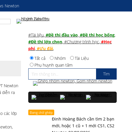
ws Newton
#Tài liệu
,
#Đề thi đầu vào
,
#Đề thi học bổng
,
#Đề thi lớp chọn
,
#Chương trình học
,
#Học
phí
,
#Ưu đãi
,
Tất cả
Nhóm
Tài Liệu
Phụ huynh quan tâm
HPT Newton
 diễn ra
Đang chờ ghép
ho các lớp
Đinh Hoàng Bách cần tìm 2 bạn
mới, hoặc 1 cũ + 1 mới CS1, CS2
Newton,