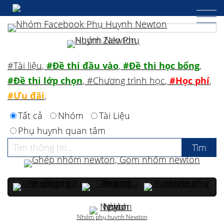
#Tài liệu
,
#Đề thi đầu vào
,
#Đề thi học bổng
,
#Đề thi lớp chọn
,
#Chương trình học
,
#Học phí
,
#Ưu đãi
,
Tất cả
Nhóm
Tài Liệu
Phụ huynh quan tâm
Nhóm phụ huynh Newton