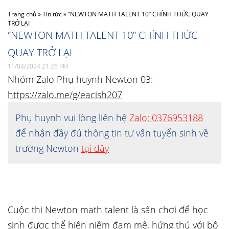
Trang chủ
»
Tin tức
»
“NEWTON MATH TALENT 10” CHÍNH THỨC QUAY
TRỞ LẠI
“NEWTON MATH TALENT 10” CHÍNH THỨC
QUAY TRỞ LẠI
11/04/2024 21:26 PM
Nhóm Zalo Phụ huynh Newton 03:
https://zalo.me/g/eacish207
Phụ huynh vui lòng liên hệ
Zalo: 0376953188
để nhận đầy đủ thông tin tư vấn tuyển sinh về
trường Newton
tại đây
Cuộc thi Newton math talent là sân chơi để học
sinh được thể hiện niềm đam mê, hứng thú với bộ