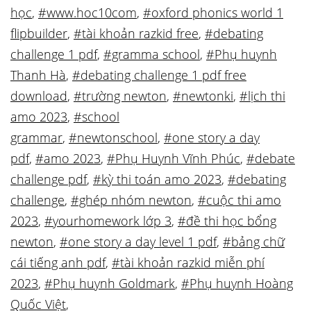
học
,
#www.hoc10com
,
#oxford phonics world 1
flipbuilder
,
#tài khoản razkid free
,
#debating
challenge 1 pdf
,
#gramma school
,
#Phụ huynh
Thanh Hà
,
#debating challenge 1 pdf free
download
,
#trường newton
,
#newtonki
,
#lịch thi
amo 2023
,
#school
grammar
,
#newtonschool
,
#one story a day
pdf
,
#amo 2023
,
#Phụ Huynh Vĩnh Phúc
,
#debate
challenge pdf
,
#kỳ thi toán amo 2023
,
#debating
challenge
,
#ghép nhóm newton
,
#cuộc thi amo
2023
,
#yourhomework lớp 3
,
#đề thi học bổng
newton
,
#one story a day level 1 pdf
,
#bảng chữ
cái tiếng anh pdf
,
#tài khoản razkid miễn phí
2023
,
#Phụ huynh Goldmark
,
#Phụ huynh Hoàng
Quốc Việt
,