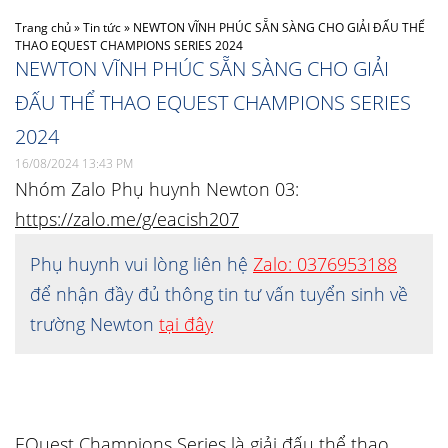
Trang chủ
»
Tin tức
»
NEWTON VĨNH PHÚC SẴN SÀNG CHO GIẢI ĐẤU THỂ
THAO EQUEST CHAMPIONS SERIES 2024
NEWTON VĨNH PHÚC SẴN SÀNG CHO GIẢI
ĐẤU THỂ THAO EQUEST CHAMPIONS SERIES
2024
16/08/2024 13:43 PM
Nhóm Zalo Phụ huynh Newton 03:
https://zalo.me/g/eacish207
Phụ huynh vui lòng liên hệ
Zalo: 0376953188
để nhận đầy đủ thông tin tư vấn tuyển sinh về
trường Newton
tại đây
EQuest Champions Series là giải đấu thể thao