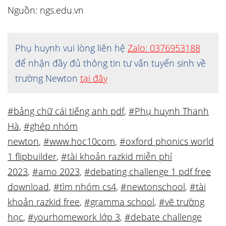
Nguồn: ngs.edu.vn
Phụ huynh vui lòng liên hệ
Zalo: 0376953188
để nhận đầy đủ thông tin tư vấn tuyển sinh về
trường Newton
tại đây
#bảng chữ cái tiếng anh pdf
,
#Phụ huynh Thanh
Hà
,
#ghép nhóm
newton
,
#www.hoc10com
,
#oxford phonics world
1 flipbuilder
,
#tài khoản razkid miễn phí
2023
,
#amo 2023
,
#debating challenge 1 pdf free
download
,
#tìm nhóm cs4
,
#newtonschool
,
#tài
khoản razkid free
,
#gramma school
,
#vẽ trường
học
,
#yourhomework lớp 3
,
#debate challenge