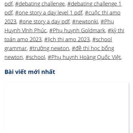
pdf
,
#debating challenge
,
#debating challenge 1
pdf
,
#one story a day level 1 pdf
,
#cuộc thi amo
2023
,
#one story a day pdf
,
#newtonki
,
#Phụ
Huynh Vĩnh Phúc
,
#Phụ huynh Goldmark
,
#kỳ thi
toán amo 2023
,
#lịch thi amo 2023
,
#school
grammar
,
#trường newton
,
#đề thi học bổng
newton
,
#school
,
#Phụ huynh Hoàng Quốc Việt
,
Bài viết mới nhất