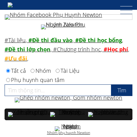
#Tài liệu
,
#Đề thi đầu vào
,
#Đề thi học bổng
,
#Đề thi lớp chọn
,
#Chương trình học
,
#Học phí
,
#Ưu đãi
,
Tất cả
Nhóm
Tài Liệu
Phụ huynh quan tâm
Nhóm phụ huynh Newton