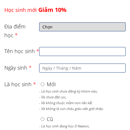
Giảm 10%
Học sinh mới
Địa điểm
học
*
Tên học sinh
*
Ngày sinh
*
Là học sinh
*
Mới
- Là học sinh chưa đăng ký nhóm nào,
- Và chưa đặt cọc,
- Và không thuộc mầm non liên kết.
- Và không là con cháu giáo viên giới thiệu.
Cũ
- Là học sinh đang học ở Newton,