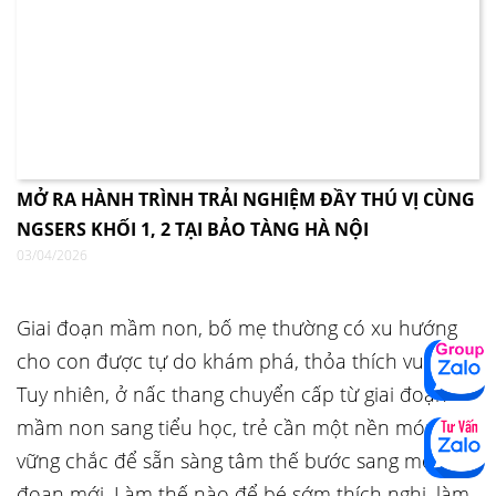
MỞ RA HÀNH TRÌNH TRẢI NGHIỆM ĐẦY THÚ VỊ CÙNG
NGSERS KHỐI 1, 2 TẠI BẢO TÀNG HÀ NỘI
03/04/2026
Giai đoạn mầm non, bố mẹ thường có xu hướng
cho con được tự do khám phá, thỏa thích vui chơi.
Tuy nhiên, ở nấc thang chuyển cấp từ giai đoạn
mầm non sang tiểu học, trẻ cần một nền móng
vững chắc để sẵn sàng tâm thế bước sang một giai
đoạn mới. Làm thế nào để bé sớm thích nghi, làm