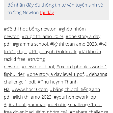
để nhận đầy đủ thông tin tư vấn tuyển sinh về
trường Newton
tại đây
#đề thi học bổng newton
,
#ghép nhóm
newton
,
#cuộc thi amo 2023
,
#one story a day
pdf
,
#gramma school
,
#kỳ thi toán amo 2023
,
#vẽ
trường học
,
#Phụ huynh Goldmark
,
#tài khoản
razkid free
,
#trường
newton
,
#newtonschool
,
#oxford phonics world 1
flipbuilder
,
#one story a day level 1 pdf
,
#debating
challenge 1 pdf
,
#Phụ huynh Thanh
Hà
,
#www.hoc10com
,
#bảng chữ cái tiếng anh
pdf
,
#lịch thi amo 2023
,
#yourhomework lớp
3
,
#school grammar
,
#debating challenge 1 pdf
free download
,
#tìm nhóm cs4
,
#debate challenge