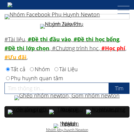
#Tài liệu
,
#Đề thi đầu vào
,
#Đề thi học bổng
,
#Đề thi lớp chọn
,
#Chương trình học
,
#Học phí
,
#Ưu đãi
,
Tất cả
Nhóm
Tài Liệu
Phụ huynh quan tâm
Nhóm phụ huynh Newton