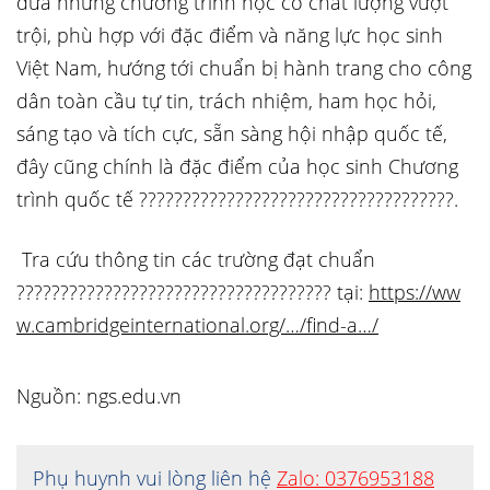
đưa những chương trình học có chất lượng vượt
trội, phù hợp với đặc điểm và năng lực học sinh
Việt Nam, hướng tới chuẩn bị hành trang cho công
dân toàn cầu tự tin, trách nhiệm, ham học hỏi,
sáng tạo và tích cực, sẵn sàng hội nhập quốc tế,
đây cũng chính là đặc điểm của học sinh Chương
trình quốc tế ????????????????????????????????????.
Tra cứu thông tin các trường đạt chuẩn
???????????????????????????????????? tại:
https://ww
w.cambridgeinternational.org/…/find-a…/
Nguồn: ngs.edu.vn
Phụ huynh vui lòng liên hệ
Zalo: 0376953188