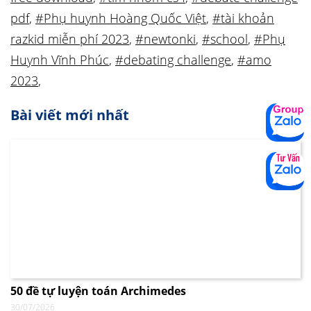
pdf
,
#Phụ huynh Hoàng Quốc Việt
,
#tài khoản
razkid miễn phí 2023
,
#newtonki
,
#school
,
#Phụ
Huynh Vĩnh Phúc
,
#debating challenge
,
#amo
2023
,
Bài viết mới nhất
50 đề tự luyện toán Archimedes
30/07/2026