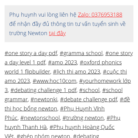
Phụ huynh vui lòng liên hệ
Zalo: 0376953188
để nhận đầy đủ thông tin tư vấn tuyển sinh về
trường Newton
tại đây
#one story a day pdf
,
#gramma school
,
#one story
a day level 1 pdf
,
#amo 2023
,
#oxford phonics
world 1 flipbuilder
,
#lịch thi amo 2023
,
#cuộc thi
amo 2023
,
#www.hoc10com
,
#yourhomework lớp
3
,
#debating challenge 1 pdf
,
#school
,
#school
grammar
,
#newtonki
,
#debate challenge pdf
,
#đề
thi học bổng newton
,
#Phụ Huynh Vĩnh
Phúc
,
#newtonschool
,
#trường newton
,
#Phụ
huynh Thanh Hà
,
#Phụ huynh Hoàng Quốc
Việt
,
#ghép nhóm newton
,
#debating