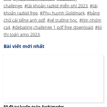
challenge
,
#tài khoản razkid miễn phí 2023
,
#tài
khoản razkid free
,
#Phụ huynh Goldmark
,
#bảng
chữ cái tiếng anh pdf
,
#vẽ trường học
,
#tìm nhóm
cs4
,
#debating challenge 1 pdf free download
,
#kỳ
thi toán amo 2023
,
Bài viết mới nhất
50 đề tự luyện toán Archimedes