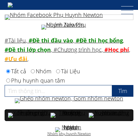
#Tài liệu
,
#Đề thi đầu vào
,
#Đề thi học bổng
,
#Đề thi lớp chọn
,
#Chương trình học
,
#Học phí
,
#Ưu đãi
,
Tất cả
Nhóm
Tài Liệu
Phụ huynh quan tâm
Nhóm phụ huynh Newton