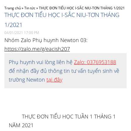
Trang chủ
»
Tin tức
»
THỰC ĐƠN TIỂU HỌC I-SẮC NIU-TƠN THÁNG 1/2021
THỰC ĐƠN TIỂU HỌC I-SẮC NIU-TƠN THÁNG
1/2021
04/01/2021 17:00 PM
Nhóm Zalo Phụ huynh Newton 03:
https://zalo.me/g/eacish207
Phụ huynh vui lòng liên hệ
Zalo: 0376953188
để nhận đầy đủ thông tin tư vấn tuyển sinh về
trường Newton
tại đây
THỰC ĐƠN TIỂU HỌC TUẦN 1 THÁNG 1
NĂM 2021