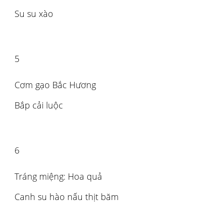
Su su xào
5
Cơm gạo Bắc Hương
Bắp cải luộc
6
Tráng miệng: Hoa quả
Canh su hào nấu thịt băm