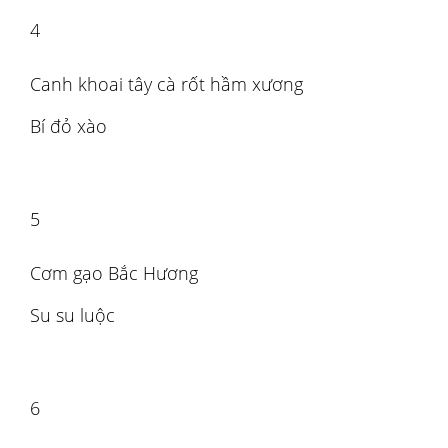
4
Canh khoai tây cà rốt hầm xương
Bí đỏ xào
5
Cơm gạo Bắc Hương
Su su luộc
6