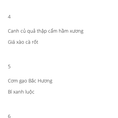
4
Canh củ quả thập cẩm hầm xương
Giá xào cà rốt
5
Cơm gạo Bắc Hương
Bí xanh luộc
6