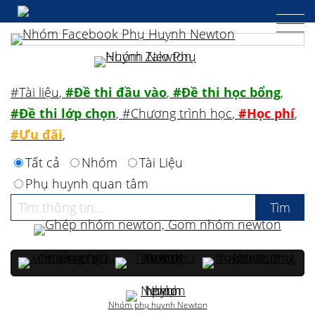
#Tài liệu
,
#Đề thi đầu vào
,
#Đề thi học bổng
,
#Đề thi lớp chọn
,
#Chương trình học
,
#Học phí
,
#Ưu đãi
,
Tất cả
Nhóm
Tài Liệu
Phụ huynh quan tâm
Nhóm phụ huynh Newton