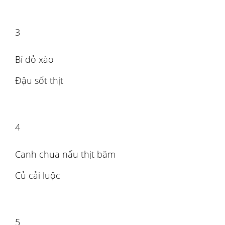
3
Bí đỏ xào
Đậu sốt thịt
4
Canh chua nấu thịt băm
Củ cải luộc
5