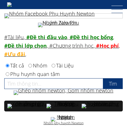
#Tài liệu
,
#Đề thi đầu vào
,
#Đề thi học bổng
,
#Đề thi lớp chọn
,
#Chương trình học
,
#Học phí
,
#Ưu đãi
,
Tất cả
Nhóm
Tài Liệu
Phụ huynh quan tâm
Nhóm phụ huynh Newton