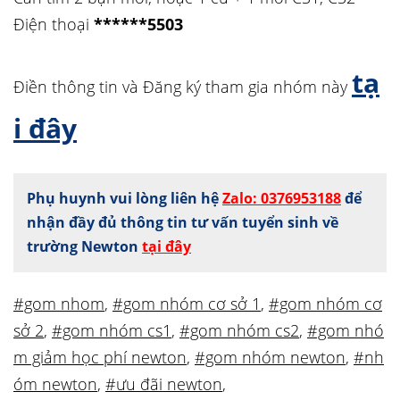
Điện thoại
******5503
tạ
Điền thông tin và Đăng ký tham gia nhóm này
i đây
Phụ huynh vui lòng liên hệ
Zalo: 0376953188
để
nhận đầy đủ thông tin tư vấn tuyển sinh về
trường Newton
tại đây
#gom nhom
,
#gom nhóm cơ sở 1
,
#gom nhóm cơ
sở 2
,
#gom nhóm cs1
,
#gom nhóm cs2
,
#gom nhó
m giảm học phí newton
,
#gom nhóm newton
,
#nh
óm newton
,
#ưu đãi newton
,