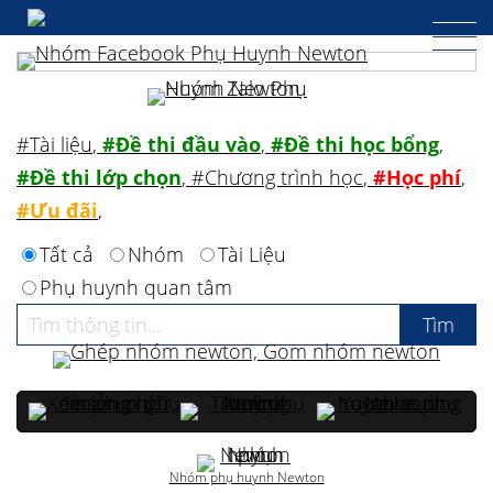
#Tài liệu
,
#Đề thi đầu vào
,
#Đề thi học bổng
,
#Đề thi lớp chọn
,
#Chương trình học
,
#Học phí
,
#Ưu đãi
,
Tất cả
Nhóm
Tài Liệu
Phụ huynh quan tâm
Nhóm phụ huynh Newton