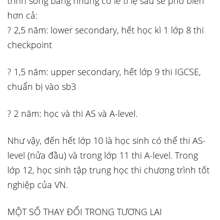
trình song bằng nhưng có lẽ tỉ lệ sau sẽ phổ biến
hơn cả:
? 2,5 năm: lower secondary, hết học kì 1 lớp 8 thi
checkpoint
? 1,5 năm: upper secondary, hết lớp 9 thi IGCSE,
chuẩn bị vào sb3
? 2 năm: học và thi AS và A-level.
Như vậy, đến hết lớp 10 là học sinh có thể thi AS-
level (nửa đầu) và trong lớp 11 thi A-level. Trong
lớp 12, học sinh tập trung học thi chương trình tốt
nghiệp của VN.
MỘT SỐ THAY ĐỔI TRONG TƯƠNG LAI