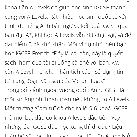
khoá tiền A Levels để giúp học sinh IGCSE thành
công với A Levels. Rất nhiều học sinh quốc tế với
trình độ tiếng Anh bản ngữ và kết quả IGCSE quá
bán đạt A*, khi học A Levels vẫn rất chật vật, và để
đạt điểm B đã khó khăn. Một ví dụ nhỏ, nếu bạn
học IGCSE French: “Đây là cái bàn, đây là quyển
sách, hôm qua tôi đi uống cà phê với bạn, v.v.”,
còn A Level French: “Phân tích cách sử dụng tính
từ trong đoạn văn sau của Victor Hugo.”
Trong bối cảnh ngoài vương quốc Anh, IGCSE là
một sự lãng phí hoàn toàn nếu không có A Levels.
Một trường “Cam tư” đã cho ra lò 5-6 khoá IGCSE
mà mới bắt đầu có khoá A levels đầu tiên. Vậy
những lứa IGCSE đầu học xong thì đi đâu? Liệu
toàn bộ số học sinh này có học tiếp lên A Levels ở