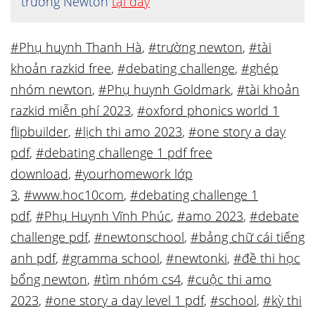
trường Newton
tại đây
#Phụ huynh Thanh Hà
,
#trường newton
,
#tài
khoản razkid free
,
#debating challenge
,
#ghép
nhóm newton
,
#Phụ huynh Goldmark
,
#tài khoản
razkid miễn phí 2023
,
#oxford phonics world 1
flipbuilder
,
#lịch thi amo 2023
,
#one story a day
pdf
,
#debating challenge 1 pdf free
download
,
#yourhomework lớp
3
,
#www.hoc10com
,
#debating challenge 1
pdf
,
#Phụ Huynh Vĩnh Phúc
,
#amo 2023
,
#debate
challenge pdf
,
#newtonschool
,
#bảng chữ cái tiếng
anh pdf
,
#gramma school
,
#newtonki
,
#đề thi học
bổng newton
,
#tìm nhóm cs4
,
#cuộc thi amo
2023
,
#one story a day level 1 pdf
,
#school
,
#kỳ thi