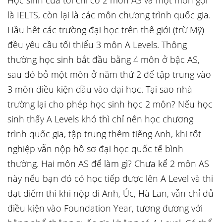
Học sinh của tôi chỉ có 2 môn AS và một môn gọi
là IELTS, còn lại là các môn chương trình quốc gia.
Hầu hết các trường đại học trên thế giới (trừ Mỹ)
đều yêu cầu tối thiểu 3 môn A Levels. Thông
thường học sinh bắt đầu bằng 4 môn ở bậc AS,
sau đó bỏ một môn ở năm thứ 2 để tập trung vào
3 môn điều kiện đầu vào đại học. Tại sao nhà
trường lại cho phép học sinh học 2 môn? Nếu học
sinh thấy A Levels khó thì chỉ nên học chương
trình quốc gia, tập trung thêm tiếng Anh, khi tốt
nghiệp vẫn nộp hồ sơ đại học quốc tế bình
thường. Hai môn AS để làm gì? Chưa kể 2 môn AS
này nếu bạn đó có học tiếp được lên A Level và thi
đạt điểm thì khi nộp đi Anh, Úc, Hà Lan, vẫn chỉ đủ
điều kiện vào Foundation Year, tương đương với