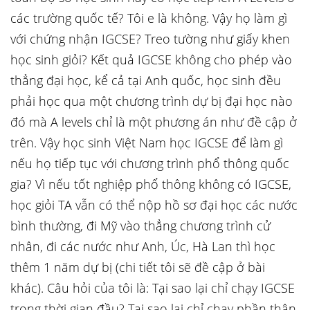
các trường quốc tế? Tôi e là không. Vậy họ làm gì
với chứng nhận IGCSE? Treo tường như giấy khen
học sinh giỏi? Kết quả IGCSE không cho phép vào
thẳng đại học, kể cả tại Anh quốc, học sinh đều
phải học qua một chương trình dự bị đại học nào
đó mà A levels chỉ là một phương án như đề cập ở
trên. Vậy học sinh Việt Nam học IGCSE để làm gì
nếu họ tiếp tục với chương trình phổ thông quốc
gia? Vì nếu tốt nghiệp phổ thông không có IGCSE,
học giỏi TA vẫn có thể nộp hồ sơ đại học các nước
bình thường, đi Mỹ vào thẳng chương trình cử
nhân, đi các nước như Anh, Úc, Hà Lan thì học
thêm 1 năm dự bị (chi tiết tôi sẽ đề cập ở bài
khác). Câu hỏi của tôi là: Tại sao lại chỉ chạy IGCSE
trong thời gian đầu? Tại sao lại chỉ chạy phần thân