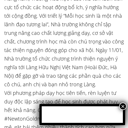
cực tổ chức các hoạt động bổ ích, ý nghĩa hướng
tới cộng đồng. Với triết lý “Mỗi học sinh là một nhà
lãnh đạo tương lai”, Nhà trường không chỉ tập
trung nâng cao chất lượng giảng dạy, cơ sở vật
chất, chương trình học mà còn chú trọng vào công
tác thiện nguyện đóng góp cho xã hội. Ngày 11/01,
Nhà trường tổ chức chương trình thiện nguyện ý
nghĩa tới Làng Hữu Nghị Việt Nam (Hoài Đức, Hà
Nội) để gặp gỡ và trao tặng các phần quà cho các
cô chú, anh chị và bạn nhỏ trong Làng.
Với phương pháp dạy học tiên tiến, rèn luyện tư
duy độc lập sáng tạo để học sinh được phát huy
hết khả năng. Cùng chúc cho các con học sinh
#NewtonGoldmark sẽ tiếp tục nuôi dưỡng đam
mê, gặt hái thêm nhiều thành tích cao hơn nữa