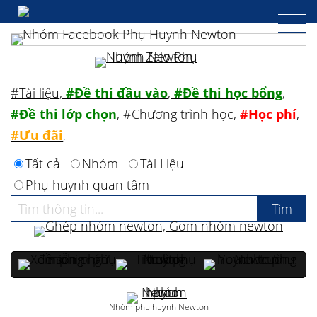
#Tài liệu
,
#Đề thi đầu vào
,
#Đề thi học bổng
,
#Đề thi lớp chọn
,
#Chương trình học
,
#Học phí
,
#Ưu đãi
,
Tất cả
Nhóm
Tài Liệu
Phụ huynh quan tâm
Nhóm phụ huynh Newton