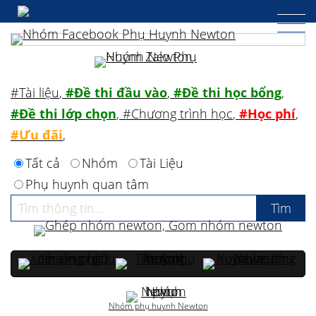
#Tài liệu
,
#Đề thi đầu vào
,
#Đề thi học bổng
,
#Đề thi lớp chọn
,
#Chương trình học
,
#Học phí
,
#Ưu đãi
,
Tất cả
Nhóm
Tài Liệu
Phụ huynh quan tâm
Nhóm phụ huynh Newton