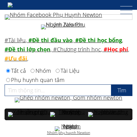
#Tài liệu
,
#Đề thi đầu vào
,
#Đề thi học bổng
,
#Đề thi lớp chọn
,
#Chương trình học
,
#Học phí
,
#Ưu đãi
,
Tất cả
Nhóm
Tài Liệu
Phụ huynh quan tâm
Nhóm phụ huynh Newton