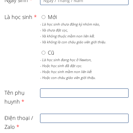
Ngày sinh
*
Là học sinh
*
Mới
- Là học sinh chưa đăng ký nhóm nào,
- Và chưa đặt cọc,
- Và không thuộc mầm non liên kết.
- Và không là con cháu giáo viên giới thiệu.
Cũ
- Là học sinh đang học ở Newton,
- Hoặc học sinh đã đặt cọc.
- Hoặc học sinh mầm non liên kết
- Hoặc con cháu giáo viên giới thiệu.
Tên phụ
huynh
*
Điện thoại /
Zalo
*