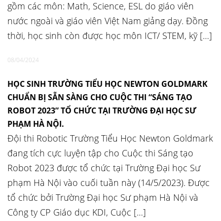
gồm các môn: Math, Science, ESL do giáo viên
nước ngoài và giáo viên Việt Nam giảng dạy. Đồng
thời, học sinh còn được học môn ICT/ STEM, kỹ […]
08/04/2024
HỌC SINH TRƯỜNG TIỂU HỌC NEWTON GOLDMARK
CHUẨN BỊ SẴN SÀNG CHO CUỘC THI “SÁNG TẠO
ROBOT 2023” TỔ CHỨC TẠI TRƯỜNG ĐẠI HỌC SƯ
PHẠM HÀ NỘI.
Đội thi Robotic Trường Tiểu Học Newton Goldmark
đang tích cực luyện tập cho Cuộc thi Sáng tạo
Robot 2023 được tổ chức tại Trường Đại học Sư
phạm Hà Nội vào cuối tuần này (14/5/2023). Được
tổ chức bởi Trường Đại học Sư phạm Hà Nội và
Công ty CP Giáo dục KDI, Cuộc […]