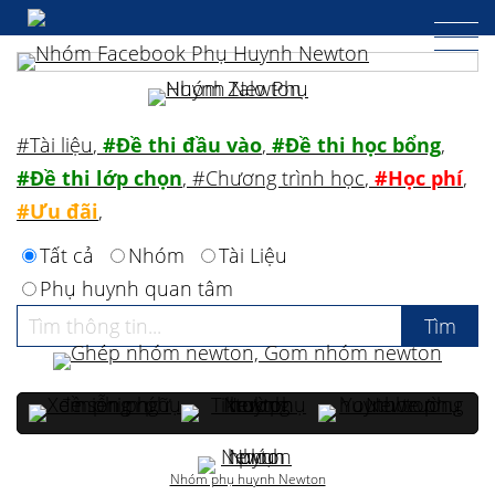
#Tài liệu
,
#Đề thi đầu vào
,
#Đề thi học bổng
,
#Đề thi lớp chọn
,
#Chương trình học
,
#Học phí
,
#Ưu đãi
,
Tất cả
Nhóm
Tài Liệu
Phụ huynh quan tâm
Nhóm phụ huynh Newton