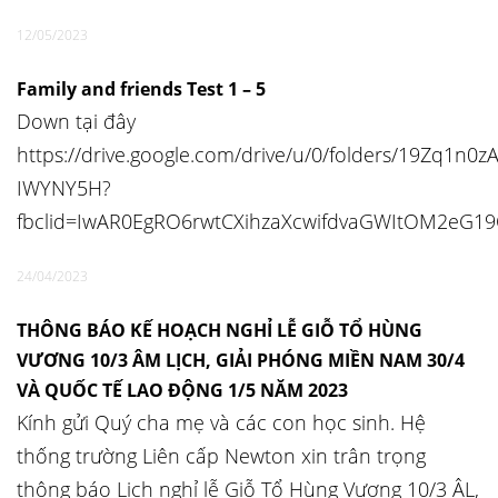
12/05/2023
Family and friends Test 1 – 5
Down tại đây
https://drive.google.com/drive/u/0/folders/19Zq1n
IWYNY5H?
fbclid=IwAR0EgRO6rwtCXihzaXcwifdvaGWItOM2eG19
24/04/2023
THÔNG BÁO KẾ HOẠCH NGHỈ LỄ GIỖ TỔ HÙNG
VƯƠNG 10/3 ÂM LỊCH, GIẢI PHÓNG MIỀN NAM 30/4
VÀ QUỐC TẾ LAO ĐỘNG 1/5 NĂM 2023
Kính gửi Quý cha mẹ và các con học sinh. Hệ
thống trường Liên cấp Newton xin trân trọng
thông báo Lịch nghỉ lễ Giỗ Tổ Hùng Vương 10/3 ÂL,