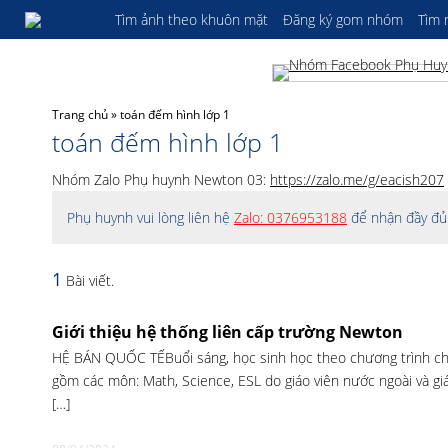
Tìm ảnh theo khuôn mặt
Đăng ký gom nhóm
Tìm
Trang chủ
»
toán đếm hình lớp 1
toán đếm hình lớp 1
Nhóm Zalo Phụ huynh Newton 03:
https://zalo.me/g/eacish207
Phụ huynh vui lòng liên hệ
Zalo: 0376953188
để nhận đầy đủ 
1
Bài viết.
Giới thiệu hệ thống liên cấp trường Newton
HỆ BÁN QUỐC TẾBuổi sáng, học sinh học theo chương trình ch
gồm các môn: Math, Science, ESL do giáo viên nước ngoài và gi
[…]