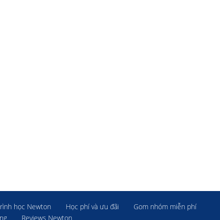
rình học Newton
Học phí và ưu đãi
Gom nhóm miễn phí
ờng
Reviews Newton