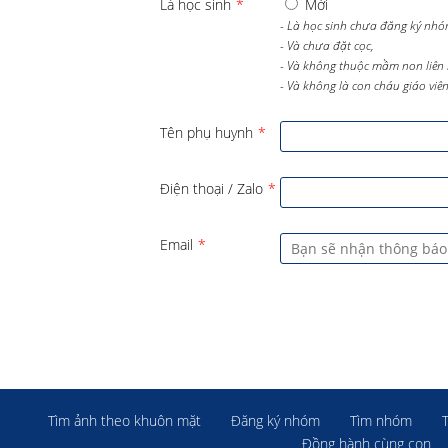
Là học sinh
*
Mới
- Là học sinh chưa đăng ký nhó
- Và chưa đặt cọc,
- Và không thuộc mầm non liên 
- Và không là con cháu giáo viên 
Tên phụ huynh
*
Điện thoại / Zalo
*
Email
*
Tìm ảnh theo khuôn mặt
Đăng ký nhóm
Tìm nhóm
Đồng hành cùng con