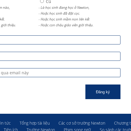
Cũ
m nào,
- Là học sinh đang học ở Newton,
- Hoặc học sinh đã đặt cọc.
kết.
- Hoặc học sinh mầm non liên kết
giới thiệu.
- Hoặc con cháu giáo viên giới thiệu.
Đăng ký
Tin tức
Tổng hợp tài liệu
Các cơ sở trường Newton
Chương t
Tiện ích
Trường Newton
Phim song ngữ
So sánh các trư