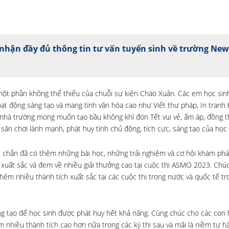
nhận đầy đủ thông tin tư vấn tuyển sinh về trường Ne
 một phần không thể thiếu của chuỗi sự kiện Chào Xuân. Các em học sin
ạt động sáng tạo và mang tính văn hóa cao như Viết thư pháp, In tranh
 nhà trường mong muốn tạo bầu không khí đón Tết vui vẻ, ấm áp, đồng th
 sân chơi lành mạnh, phát huy tính chủ động, tích cực, sáng tạo của học 
c chắn đã có thêm những bài học, những trải nghiệm và cơ hội khám phá
xuất sắc và đem về nhiều giải thưởng cao tại cuộc thi ASMO 2023. Chú
hêm nhiều thành tích xuất sắc tại các cuộc thi trong nước và quốc tế t
áng tạo để học sinh được phát huy hết khả năng. Cùng chúc cho các con 
nhiều thành tích cao hơn nữa trong các kỳ thi sau và mãi là niềm tự h