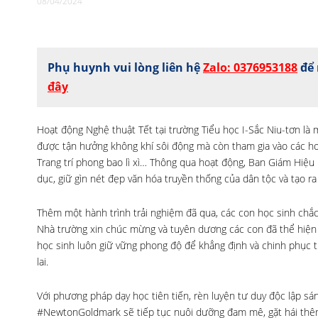
08/04/2024
Phụ huynh vui lòng liên hệ
Zalo: 0376953188
để 
đây
Hoạt động Nghệ thuật Tết tại trường Tiểu học I-Sắc Niu-tơn là
được tận hưởng không khí sôi động mà còn tham gia vào các ho
Trang trí phong bao lì xì… Thông qua hoạt động, Ban Giám Hiệu
dục, giữ gìn nét đẹp văn hóa truyền thống của dân tộc và tạo ra
Thêm một hành trình trải nghiệm đã qua, các con học sinh chắ
Nhà trường xin chúc mừng và tuyên dương các con đã thể hiện 
học sinh luôn giữ vững phong độ để khẳng định và chinh phục t
lai.
Với phương pháp dạy học tiên tiến, rèn luyện tư duy độc lập s
#NewtonGoldmark sẽ tiếp tục nuôi dưỡng đam mê, gặt hái thêm 