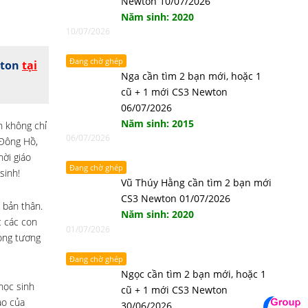
Newton 10/07/2026
Năm sinh: 2020
10/07/2026
Đang chờ ghép
wton
tại
Nga cần tìm 2 bạn mới, hoặc 1
cũ + 1 mới CS3 Newton
06/07/2026
Năm sinh: 2015
h không chỉ
06/07/2026
 Đông Hồ,
ời giáo
Đang chờ ghép
sinh!
Vũ Thúy Hằng cần tìm 2 bạn mới
CS3 Newton 01/07/2026
 bản thân.
Năm sinh: 2020
c các con
01/07/2026
rong tương
Đang chờ ghép
Ngọc cần tìm 2 bạn mới, hoặc 1
học sinh
cũ + 1 mới CS3 Newton
ào của
30/06/2026