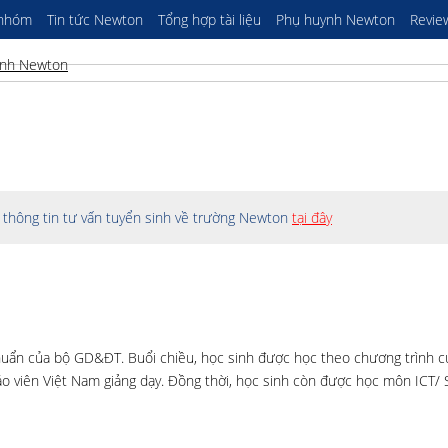
 nhóm
Tin tức Newton
Tổng hợp tài liệu
Phụ huynh Newton
Revie
thông tin tư vấn tuyển sinh về trường Newton
tại đây
uẩn của bộ GD&ĐT. Buổi chiều, học sinh được học theo chương trình c
áo viên Việt Nam giảng dạy. Đồng thời, học sinh còn được học môn ICT/ 