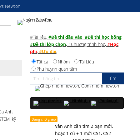
ws Newton
#Tài liệu
,
#Đề thi đầu vào
,
#Đề thi học bổng
,
#Đề thi lớp chọn
,
#Chương trình học
,
#Học
phí
,
#Ưu đãi
,
Tất cả
Nhóm
Tài Liệu
Phụ huynh quan tâm
ủa Anh,
STEM, kỹ
Đang chờ ghép
Vân Anh cần tìm 2 bạn mới,
hoặc 1 cũ + 1 mới CS1, CS2