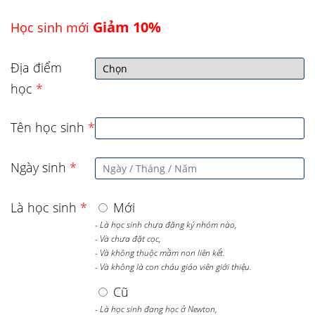
Giảm 10%
Học sinh mới
Địa điểm
học
*
Tên học sinh
*
Ngày sinh
*
Là học sinh
*
Mới
- Là học sinh chưa đăng ký nhóm nào,
- Và chưa đặt cọc,
- Và không thuộc mầm non liên kết.
- Và không là con cháu giáo viên giới thiệu.
Cũ
- Là học sinh đang học ở Newton,