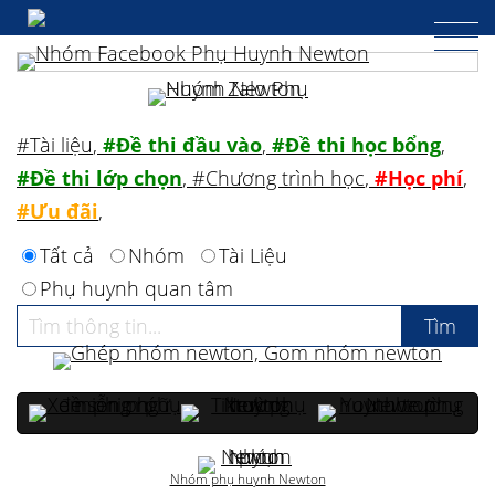
#Tài liệu
,
#Đề thi đầu vào
,
#Đề thi học bổng
,
#Đề thi lớp chọn
,
#Chương trình học
,
#Học phí
,
#Ưu đãi
,
Tất cả
Nhóm
Tài Liệu
Phụ huynh quan tâm
Nhóm phụ huynh Newton