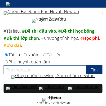
#Tài liệu
,
#Đề thi đầu vào
,
#Đề thi học bổng
,
#Đề thi lớp chọn
,
#Chương trình học
,
#Học phí
,
#Ưu đãi
,
Tất cả
Nhóm
Tài Liệu
Phụ huynh quan tâm
Nhóm phụ huynh Newton