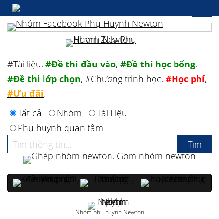
#Tài liệu
,
#Đề thi đầu vào
,
#Đề thi học bổng
,
#Đề thi lớp chọn
,
#Chương trình học
,
#Học phí
,
#Ưu đãi
,
Tất cả
Nhóm
Tài Liệu
Phụ huynh quan tâm
Nhóm phụ huynh Newton