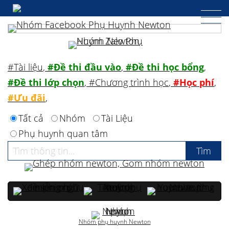
#Tài liệu
,
#Đề thi đầu vào
,
#Đề thi học bổng
,
#Đề thi lớp chọn
,
#Chương trình học
,
#Học phí
,
#Ưu đãi
,
Tất cả
Nhóm
Tài Liệu
Phụ huynh quan tâm
Nhóm phụ huynh Newton