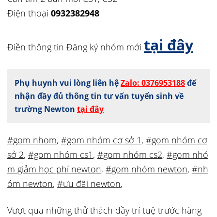
Điện thoại
0932382948
tại đây
Điền thông tin Đăng ký nhóm mới
Phụ huynh vui lòng liên hệ
Zalo: 0376953188
để
nhận đầy đủ thông tin tư vấn tuyển sinh về
trường Newton
tại đây
#gom nhom
,
#gom nhóm cơ sở 1
,
#gom nhóm cơ
sở 2
,
#gom nhóm cs1
,
#gom nhóm cs2
,
#gom nhó
m giảm học phí newton
,
#gom nhóm newton
,
#nh
óm newton
,
#ưu đãi newton
,
Vượt qua những thử thách đầy trí tuệ trước hàng