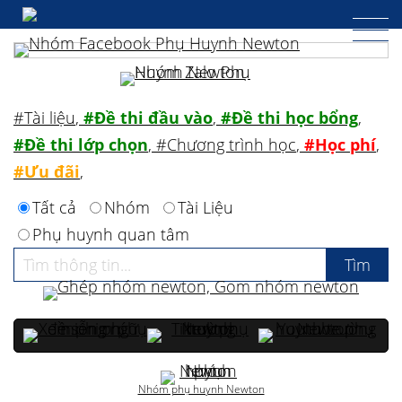
#Tài liệu
,
#Đề thi đầu vào
,
#Đề thi học bổng
,
#Đề thi lớp chọn
,
#Chương trình học
,
#Học phí
,
#Ưu đãi
,
Tất cả
Nhóm
Tài Liệu
Phụ huynh quan tâm
Nhóm phụ huynh Newton