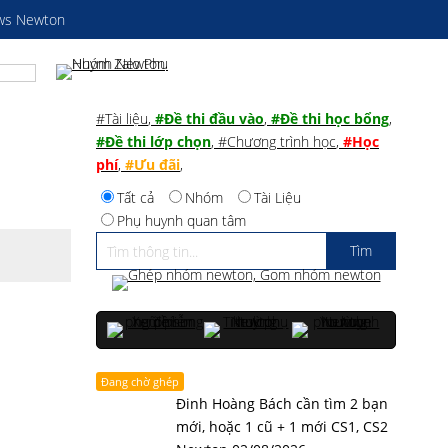
ws Newton
#Tài liệu
,
#Đề thi đầu vào
,
#Đề thi học bổng
,
#Đề thi lớp chọn
,
#Chương trình học
,
#Học
phí
,
#Ưu đãi
,
Tất cả
Nhóm
Tài Liệu
Phụ huynh quan tâm
Đang chờ ghép
Đinh Hoàng Bách cần tìm 2 bạn
mới, hoặc 1 cũ + 1 mới CS1, CS2