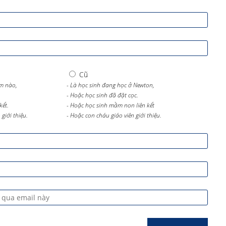
Cũ
m nào,
- Là học sinh đang học ở Newton,
- Hoặc học sinh đã đặt cọc.
kết.
- Hoặc học sinh mầm non liên kết
giới thiệu.
- Hoặc con cháu giáo viên giới thiệu.