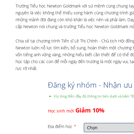
Trường Tiểu học Newton Goldmark với sứ mệnh cùng chung tay x
nguyện là việc không thể thiếu song hành cùng chương trình g
những mảnh đời đang còn khó khăn là việc nên và phải làm. Dạy v
cấp Newton nói chung và trường Tiểu học Newton Goldmark nói
Chia sẻ tại chương trình Tiến sĩ Lê Thị Chính - Chủ tịch Hội 
Newton luôn nỗ lực tìm kiến, bổ sung, hoàn thiện một chương t
vốn tiếng anh vững vàng, những hiểu biết cần thiết để có thể 
học tập cho các con để mỗi ngày đến trường là một ngày vui, tạ
rực rỡ nhất.
Đăng ký nhóm - Nhận ưu 
Vùi lòng điền đầy đủ thông tin bên dưới và bấm “
Giảm 10%
Học sinh mới
Địa điểm học
*