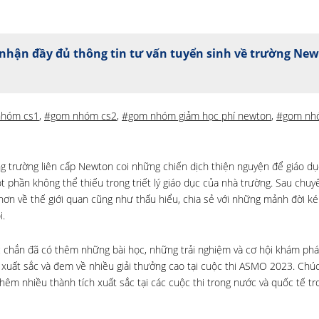
nhận đầy đủ thông tin tư vấn tuyển sinh về trường Ne
nhóm cs1
,
#gom nhóm cs2
,
#gom nhóm giảm học phí newton
,
#gom nh
hống trường liên cấp Newton coi những chiến dịch thiện nguyện để giáo d
 phần không thể thiếu trong triết lý giáo dục của nhà trường. Sau chuyế
 hơn về thế giới quan cũng như thấu hiểu, chia sẻ với những mảnh đời 
i.
c chắn đã có thêm những bài học, những trải nghiệm và cơ hội khám phá
xuất sắc và đem về nhiều giải thưởng cao tại cuộc thi ASMO 2023. Chú
hêm nhiều thành tích xuất sắc tại các cuộc thi trong nước và quốc tế t