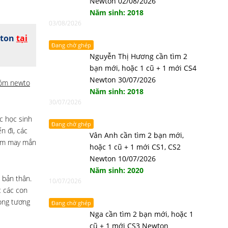
Newton 02/08/2026
Năm sinh: 2018
03/08/2026
wton
tại
Đang chờ ghép
Nguyễn Thị Hương cần tìm 2
bạn mới, hoặc 1 cũ + 1 mới CS4
Newton 30/07/2026
óm newto
Năm sinh: 2018
30/07/2026
ục học sinh
Đang chờ ghép
n đi, các
Vân Anh cần tìm 2 bạn mới,
kém may mắn
hoặc 1 cũ + 1 mới CS1, CS2
Newton 10/07/2026
Năm sinh: 2020
 bản thân.
10/07/2026
c các con
rong tương
Đang chờ ghép
Nga cần tìm 2 bạn mới, hoặc 1
cũ + 1 mới CS3 Newton