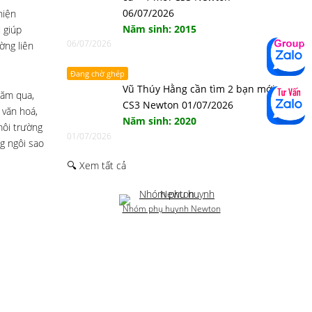
06/07/2026
hiện
Năm sinh: 2015
 giúp
06/07/2026
ờng liên
Đang chờ ghép
Vũ Thúy Hằng cần tìm 2 bạn mới
năm qua,
CS3 Newton 01/07/2026
 văn hoá,
Năm sinh: 2020
môi trường
01/07/2026
g ngôi sao
🔍 Xem tất cả
Nhóm phụ huynh Newton