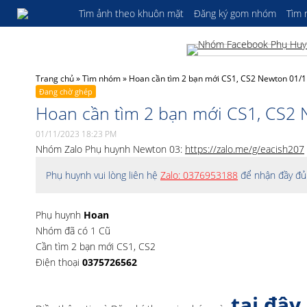
Tìm ảnh theo khuôn mặt
Đăng ký gom nhóm
Tìm
Trang chủ
»
Tìm nhóm
»
Hoan cần tìm 2 bạn mới CS1, CS2 Newton 01/
Đang chờ ghép
Hoan cần tìm 2 bạn mới CS1, CS2
01/11/2023 18:23 PM
Nhóm Zalo Phụ huynh Newton 03:
https://zalo.me/g/eacish207
Phụ huynh vui lòng liên hệ
Zalo: 0376953188
để nhận đầy đủ 
Phụ huynh
Hoan
Nhóm đã có 1 Cũ
Cần tìm 2 bạn mới CS1, CS2
Điện thoại
0375726562
tại đây