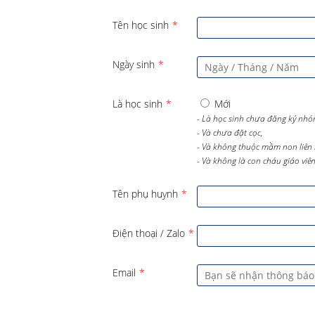
Tên học sinh
*
Ngày sinh
*
Là học sinh
*
Mới
- Là học sinh chưa đăng ký nhó
- Và chưa đặt cọc,
- Và không thuộc mầm non liên 
- Và không là con cháu giáo viên 
Tên phụ huynh
*
Điện thoại / Zalo
*
Email
*