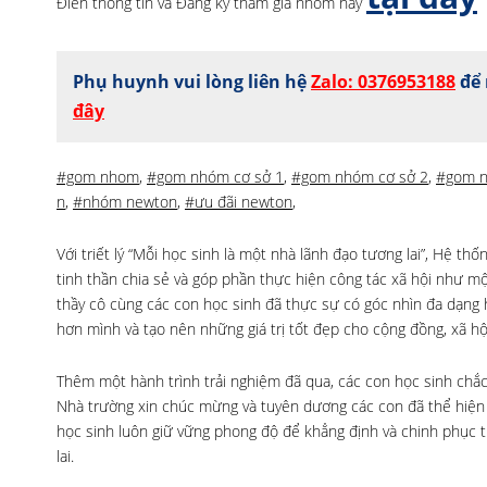
Điền thông tin và Đăng ký tham gia nhóm này
Phụ huynh vui lòng liên hệ
Zalo: 0376953188
để 
đây
#gom nhom
,
#gom nhóm cơ sở 1
,
#gom nhóm cơ sở 2
,
#gom 
n
,
#nhóm newton
,
#ưu đãi newton
,
Với triết lý “Mỗi học sinh là một nhà lãnh đạo tương lai”, Hệ t
tinh thần chia sẻ và góp phần thực hiện công tác xã hội như một
thầy cô cùng các con học sinh đã thực sự có góc nhìn đa dạng
hơn mình và tạo nên những giá trị tốt đẹp cho cộng đồng, xã hộ
Thêm một hành trình trải nghiệm đã qua, các con học sinh chắ
Nhà trường xin chúc mừng và tuyên dương các con đã thể hiện 
học sinh luôn giữ vững phong độ để khẳng định và chinh phục t
lai.