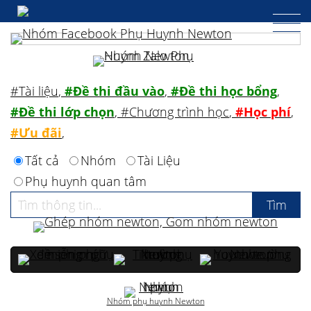
#Tài liệu
,
#Đề thi đầu vào
,
#Đề thi học bổng
,
#Đề thi lớp chọn
,
#Chương trình học
,
#Học phí
,
#Ưu đãi
,
Tất cả
Nhóm
Tài Liệu
Phụ huynh quan tâm
Nhóm phụ huynh Newton