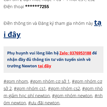
Điện thoại
******7255
tạ
Điền thông tin và Đăng ký tham gia nhóm này
i đây
Phụ huynh vui lòng liên hệ
Zalo: 0376953188
để
nhận đầy đủ thông tin tư vấn tuyển sinh về
trường Newton
tại đây
#gom nhom
,
#gom nhóm cơ sở 1
,
#gom nhóm cơ
sở 2
,
#gom nhóm cs1
,
#gom nhóm cs2
,
#gom nhó
m giảm học phí newton
,
#gom nhóm newton
,
#nh
óm newton
,
#ưu đãi newton
,