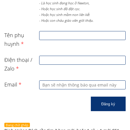
- Là học sinh đang học ở Newton,
- Hoặc học sinh đã đặt cọc.
- Hoặc học sinh mầm non liên kết
- Hoặc con cháu giáo viên giới thiệu.
Tên phụ
huynh
*
Điện thoại /
Zalo
*
Email
*
Đăng ký
Đang chờ ghép