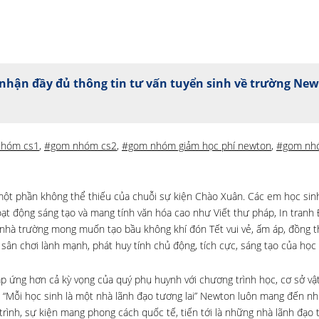
nhận đầy đủ thông tin tư vấn tuyển sinh về trường Ne
nhóm cs1
,
#gom nhóm cs2
,
#gom nhóm giảm học phí newton
,
#gom nh
 một phần không thể thiếu của chuỗi sự kiện Chào Xuân. Các em học sin
ạt động sáng tạo và mang tính văn hóa cao như Viết thư pháp, In tranh
 nhà trường mong muốn tạo bầu không khí đón Tết vui vẻ, ấm áp, đồng th
 sân chơi lành mạnh, phát huy tính chủ động, tích cực, sáng tạo của học 
p ứng hơn cả kỳ vọng của quý phụ huynh với chương trình học, cơ sở vật
 “Mỗi học sinh là một nhà lãnh đạo tương lai” Newton luôn mang đến nh
rình, sự kiện mang phong cách quốc tế, tiến tới là những nhà lãnh đạo t