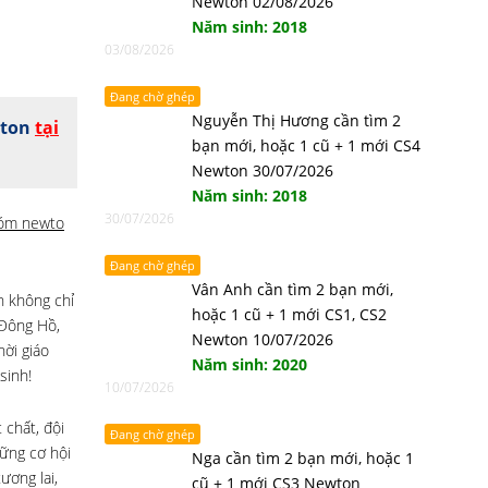
Newton 02/08/2026
Năm sinh: 2018
03/08/2026
Đang chờ ghép
Nguyễn Thị Hương cần tìm 2
wton
tại
bạn mới, hoặc 1 cũ + 1 mới CS4
Newton 30/07/2026
Năm sinh: 2018
30/07/2026
óm newto
Đang chờ ghép
Vân Anh cần tìm 2 bạn mới,
h không chỉ
hoặc 1 cũ + 1 mới CS1, CS2
 Đông Hồ,
Newton 10/07/2026
ời giáo
Năm sinh: 2020
sinh!
10/07/2026
 chất, đội
Đang chờ ghép
ững cơ hội
Nga cần tìm 2 bạn mới, hoặc 1
ương lai,
cũ + 1 mới CS3 Newton