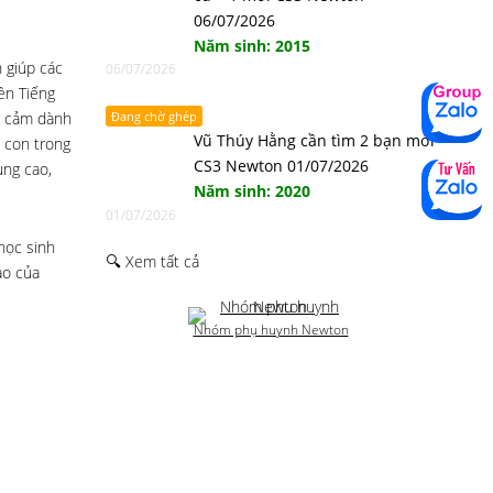
06/07/2026
Năm sinh: 2015
 giúp các
06/07/2026
ên Tiếng
nh cảm dành
Đang chờ ghép
Vũ Thúy Hằng cần tìm 2 bạn mới
c con trong
CS3 Newton 01/07/2026
ụng cao,
Năm sinh: 2020
01/07/2026
học sinh
🔍 Xem tất cả
ào của
Nhóm phụ huynh Newton