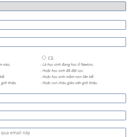
Cũ
m nào,
- Là học sinh đang học ở Newton,
- Hoặc học sinh đã đặt cọc.
kết.
- Hoặc học sinh mầm non liên kết
giới thiệu.
- Hoặc con cháu giáo viên giới thiệu.