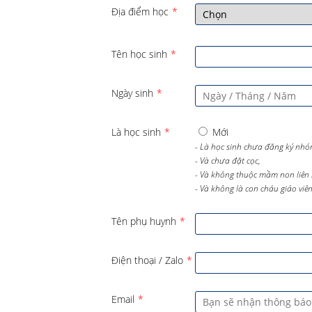
Địa điểm học
*
Tên học sinh
*
Ngày sinh
*
Là học sinh
*
Mới
- Là học sinh chưa đăng ký nhó
- Và chưa đặt cọc,
- Và không thuộc mầm non liên 
- Và không là con cháu giáo viên 
Tên phụ huynh
*
Điện thoại / Zalo
*
Email
*