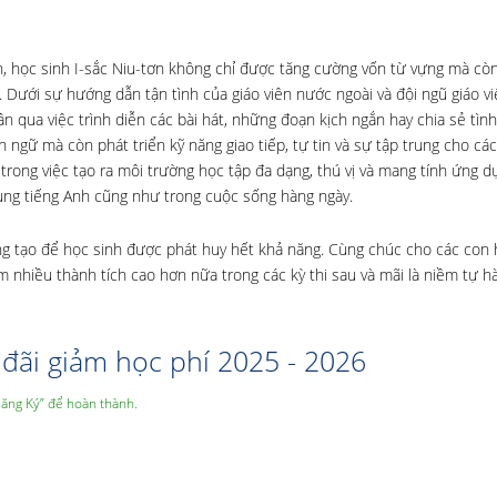
h, học sinh I-sắc Niu-tơn không chỉ được tăng cường vốn từ vựng mà còn
. Dưới sự hướng dẫn tận tình của giáo viên nước ngoài và đội ngũ giáo vi
n qua việc trình diễn các bài hát, những đoạn kịch ngắn hay chia sẻ tì
n ngữ mà còn phát triển kỹ năng giao tiếp, tự tin và sự tập trung cho cá
 trong việc tạo ra môi trường học tập đa dạng, thú vị và mang tính ứng d
 dụng tiếng Anh cũng như trong cuộc sống hàng ngày.
áng tạo để học sinh được phát huy hết khả năng. Cùng chúc cho các con 
nhiều thành tích cao hơn nữa trong các kỳ thi sau và mãi là niềm tự h
đãi giảm học phí 2025 - 2026
Đăng Ký” để hoàn thành.