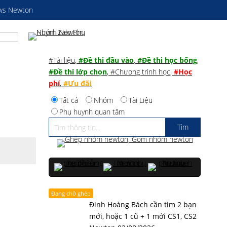
ws Newton
#Tài liệu
,
#Đề thi đầu vào
,
#Đề thi học bổng
,
#Đề thi lớp chọn
,
#Chương trình học
,
#Học
phí
,
#Ưu đãi
,
Tất cả
Nhóm
Tài Liệu
Phụ huynh quan tâm
Đang chờ ghép
Đinh Hoàng Bách cần tìm 2 bạn
mới, hoặc 1 cũ + 1 mới CS1, CS2