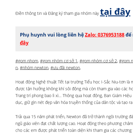
tại đây
Điền thông tin và Đăng ký tham gia nhóm này
Phụ huynh vui lòng liên hệ
Zalo: 0376953188
để 
đây
#gom nhom
,
#gom nhóm cơ sở 1
,
#gom nhóm cơ sở 2
,
#gom 
n
,
#nhóm newton
,
#ưu đãi newton
,
Hoạt động Nghệ thuật Tết tại trường Tiểu học I-Sắc Niu-tơn là
được tận hưởng không khí sôi động mà còn tham gia vào các ho
Trang trí phong bao lì xì… Thông qua hoạt động, Ban Giám Hiệu
dục, giữ gìn nét đẹp văn hóa truyền thống của dân tộc và tạo ra
Trải qua 15 năm phát triển, Newton đã trở thành ngôi trường đá
ngũ giáo viên đạt chất lượng cao. Hoạt động theo phương châm
cho các em được phát triển toàn diện khi tham gia các chương t