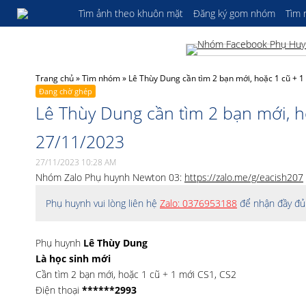
Tìm ảnh theo khuôn mặt
Đăng ký gom nhóm
Tìm
Trang chủ
»
Tìm nhóm
»
Lê Thùy Dung cần tìm 2 bạn mới, hoặc 1 cũ + 
Đang chờ ghép
Lê Thùy Dung cần tìm 2 bạn mới, 
27/11/2023
27/11/2023 10:28 AM
Nhóm Zalo Phụ huynh Newton 03:
https://zalo.me/g/eacish207
Phụ huynh vui lòng liên hệ
Zalo: 0376953188
để nhận đầy đủ 
Phụ huynh
Lê Thùy Dung
Là học sinh mới
Cần tìm 2 bạn mới, hoặc 1 cũ + 1 mới CS1, CS2
Điện thoại
******2993