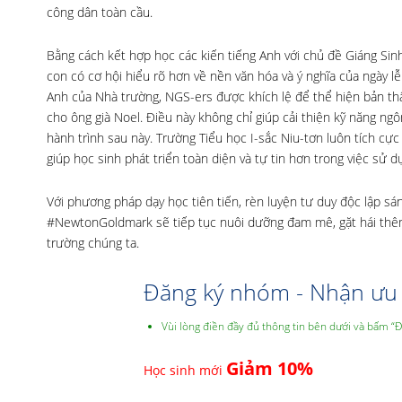
công dân toàn cầu.
Bằng cách kết hợp học các kiến tiếng Anh với chủ đề Giáng Sin
con có cơ hội hiểu rõ hơn về nền văn hóa và ý nghĩa của ngày lễ
Anh của Nhà trường, NGS-ers được khích lệ để thể hiện bản thâ
cho ông già Noel. Điều này không chỉ giúp cải thiện kỹ năng ngô
hành trình sau này. Trường Tiểu học I-sắc Niu-tơn luôn tích cực
giúp học sinh phát triển toàn diện và tự tin hơn trong việc sử
Với phương pháp dạy học tiên tiến, rèn luyện tư duy độc lập s
#NewtonGoldmark sẽ tiếp tục nuôi dưỡng đam mê, gặt hái thêm 
trường chúng ta.
Đăng ký nhóm - Nhận ưu 
Vùi lòng điền đầy đủ thông tin bên dưới và bấm “
Giảm 10%
Học sinh mới