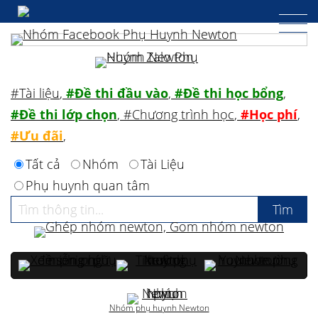
#Tài liệu
,
#Đề thi đầu vào
,
#Đề thi học bổng
,
#Đề thi lớp chọn
,
#Chương trình học
,
#Học phí
,
#Ưu đãi
,
Tất cả
Nhóm
Tài Liệu
Phụ huynh quan tâm
Nhóm phụ huynh Newton