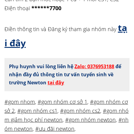
Điện thoại
******7700
tạ
Điền thông tin và Đăng ký tham gia nhóm này
i đây
Phụ huynh vui lòng liên hệ
Zalo: 0376953188
để
nhận đầy đủ thông tin tư vấn tuyển sinh về
trường Newton
tại đây
#gom nhom
,
#gom nhóm cơ sở 1
,
#gom nhóm cơ
sở 2
,
#gom nhóm cs1
,
#gom nhóm cs2
,
#gom nhó
m giảm học phí newton
,
#gom nhóm newton
,
#nh
óm newton
,
#ưu đãi newton
,