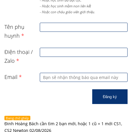
- Hoặc học sinh đã đặt cọc.
- Hoặc học sinh mầm non liên kết
- Hoặc con cháu giáo viên giới thiệu.
Tên phụ
huynh
*
Điện thoại /
Zalo
*
Email
*
Đăng ký
Đang chờ ghép
Đinh Hoàng Bách cần tìm 2 bạn mới, hoặc 1 cũ + 1 mới CS1,
CS2 Newton 02/08/2026