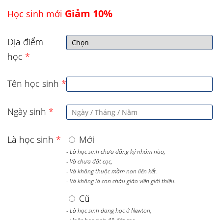
Giảm 10%
Học sinh mới
Địa điểm
học
*
Tên học sinh
*
Ngày sinh
*
Là học sinh
*
Mới
- Là học sinh chưa đăng ký nhóm nào,
- Và chưa đặt cọc,
- Và không thuộc mầm non liên kết.
- Và không là con cháu giáo viên giới thiệu.
Cũ
- Là học sinh đang học ở Newton,