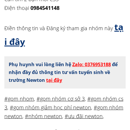
Điện thoại
0984541148
tạ
Điền thông tin và Đăng ký tham gia nhóm này
i đây
Phụ huynh vui lòng liên hệ
Zalo: 0376953188
để
nhận đầy đủ thông tin tư vấn tuyển sinh về
trường Newton
tại đây
#gom nhom
,
#gom nhóm cơ sở 3
,
#gom nhóm cs
3
,
#gom nhóm giảm học phí newton
,
#gom nhóm
newton
,
#nhóm newton
,
#ưu đãi newton
,