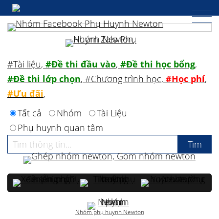
#Tài liệu
,
#Đề thi đầu vào
,
#Đề thi học bổng
,
#Đề thi lớp chọn
,
#Chương trình học
,
#Học phí
,
#Ưu đãi
,
Tất cả
Nhóm
Tài Liệu
Phụ huynh quan tâm
Nhóm phụ huynh Newton