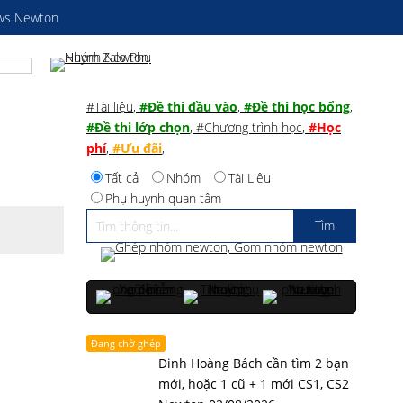
ws Newton
#Tài liệu
,
#Đề thi đầu vào
,
#Đề thi học bổng
,
#Đề thi lớp chọn
,
#Chương trình học
,
#Học
phí
,
#Ưu đãi
,
Tất cả
Nhóm
Tài Liệu
Phụ huynh quan tâm
Đang chờ ghép
Đinh Hoàng Bách cần tìm 2 bạn
mới, hoặc 1 cũ + 1 mới CS1, CS2