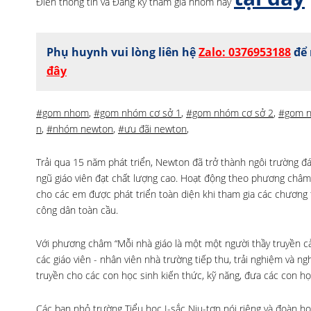
Điền thông tin và Đăng ký tham gia nhóm này
Phụ huynh vui lòng liên hệ
Zalo: 0376953188
để 
đây
#gom nhom
,
#gom nhóm cơ sở 1
,
#gom nhóm cơ sở 2
,
#gom 
n
,
#nhóm newton
,
#ưu đãi newton
,
Trải qua 15 năm phát triển, Newton đã trở thành ngôi trường đá
ngũ giáo viên đạt chất lượng cao. Hoạt động theo phương châm
cho các em được phát triển toàn diện khi tham gia các chương t
công dân toàn cầu.
Với phương châm “Mỗi nhà giáo là một một người thầy truyền cả
các giáo viên - nhân viên nhà trường tiếp thu, trải nghiệm và 
truyền cho các con học sinh kiến thức, kỹ năng, đưa các con họ
Các bạn nhỏ trường Tiểu học I-sắc Niu-tơn nói riêng và đoàn học