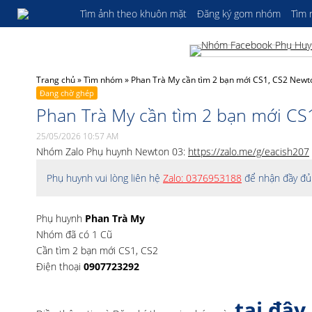
Tìm ảnh theo khuôn mặt
Đăng ký gom nhóm
Tìm
Trang chủ
»
Tìm nhóm
»
Phan Trà My cần tìm 2 bạn mới CS1, CS2 Newt
Đang chờ ghép
Phan Trà My cần tìm 2 bạn mới CS
25/05/2026 10:57 AM
Nhóm Zalo Phụ huynh Newton 03:
https://zalo.me/g/eacish207
Phụ huynh vui lòng liên hệ
Zalo: 0376953188
để nhận đầy đủ 
Phụ huynh
Phan Trà My
Nhóm đã có 1 Cũ
Cần tìm 2 bạn mới CS1, CS2
Điện thoại
0907723292
tại đây