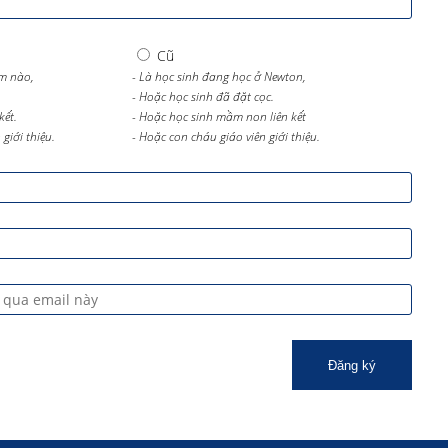
Cũ
m nào,
- Là học sinh đang học ở Newton,
- Hoặc học sinh đã đặt cọc.
kết.
- Hoặc học sinh mầm non liên kết
giới thiệu.
- Hoặc con cháu giáo viên giới thiệu.
Đăng ký