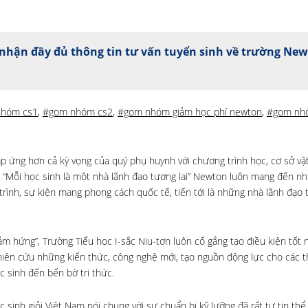
nhận đầy đủ thông tin tư vấn tuyển sinh về trường Ne
nhóm cs1
,
#gom nhóm cs2
,
#gom nhóm giảm học phí newton
,
#gom nh
p ứng hơn cả kỳ vọng của quý phụ huynh với chương trình học, cơ sở vật
 “Mỗi học sinh là một nhà lãnh đạo tương lai” Newton luôn mang đến nh
rình, sự kiện mang phong cách quốc tế, tiến tới là những nhà lãnh đạo t
m hứng”, Trường Tiểu học I-sắc Niu-tơn luôn cố gắng tạo điều kiện tốt 
nghiên cứu những kiến thức, công nghệ mới, tạo nguồn động lực cho các t
c sinh đến bến bờ tri thức.
 sinh giỏi Việt Nam nói chung với sự chuẩn bị kỹ lưỡng đã rất tự tin thể