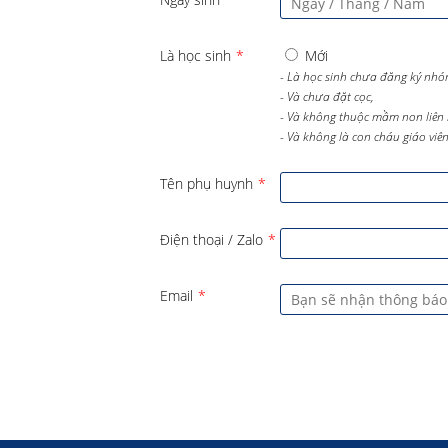
Là học sinh
*
Mới
- Là học sinh chưa đăng ký nhó
- Và chưa đặt cọc,
- Và không thuộc mầm non liên 
- Và không là con cháu giáo viên 
Tên phụ huynh
*
Điện thoại / Zalo
*
Email
*