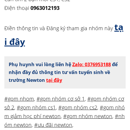
Điện thoại
0963012193
tạ
Điền thông tin và Đăng ký tham gia nhóm này
i đây
Phụ huynh vui lòng liên hệ
Zalo: 0376953188
để
nhận đầy đủ thông tin tư vấn tuyển sinh về
trường Newton
tại đây
#gom nhom
,
#gom nhóm cơ sở 1
,
#gom nhóm cơ
sở 2
,
#gom nhóm cs1
,
#gom nhóm cs2
,
#gom nhó
m giảm học phí newton
,
#gom nhóm newton
,
#nh
óm newton
,
#ưu đãi newton
,