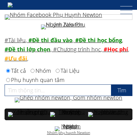
#Tài liệu
,
#Đề thi đầu vào
,
#Đề thi học bổng
,
#Đề thi lớp chọn
,
#Chương trình học
,
#Học phí
,
#Ưu đãi
,
Tất cả
Nhóm
Tài Liệu
Phụ huynh quan tâm
Nhóm phụ huynh Newton