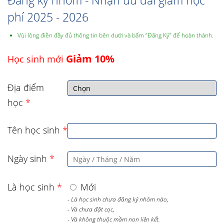
Đăng ký nhóm - Nhận ưu đãi giảm học
phí 2025 - 2026
Vùi lòng điền đầy đủ thông tin bên dưới và bấm “Đăng Ký” để hoàn thành.
Giảm 10%
Học sinh mới
Địa điểm
học
*
Tên học sinh
*
Ngày sinh
*
Là học sinh
*
Mới
- Là học sinh chưa đăng ký nhóm nào,
- Và chưa đặt cọc,
- Và không thuộc mầm non liên kết.