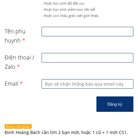
- Hoặc học sinh đã đặt cọc.
- Hoặc học sinh mầm non liên kết
- Hoặc con cháu giáo viên giới thiệu.
Tên phụ
huynh
*
Điện thoại /
Zalo
*
Email
*
Đăng ký
Đang chờ ghép
Đinh Hoàng Bách cần tìm 2 bạn mới, hoặc 1 cũ + 1 mới CS1,