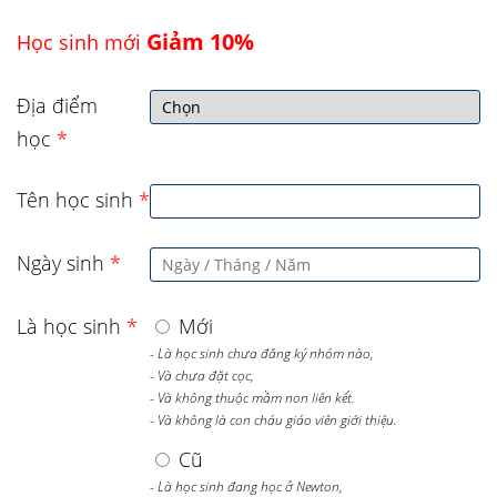
Giảm 10%
Học sinh mới
Địa điểm
học
*
Tên học sinh
*
Ngày sinh
*
Là học sinh
*
Mới
- Là học sinh chưa đăng ký nhóm nào,
- Và chưa đặt cọc,
- Và không thuộc mầm non liên kết.
- Và không là con cháu giáo viên giới thiệu.
Cũ
- Là học sinh đang học ở Newton,