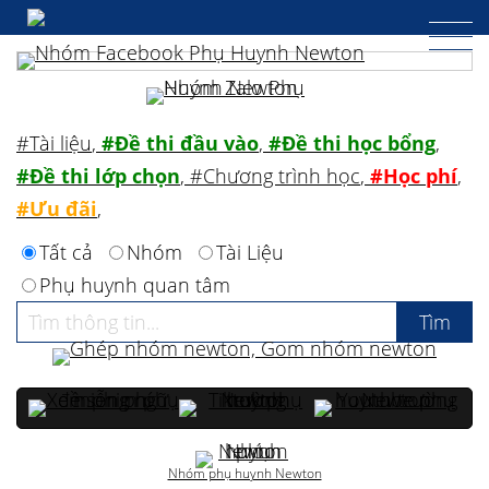
#Tài liệu
,
#Đề thi đầu vào
,
#Đề thi học bổng
,
#Đề thi lớp chọn
,
#Chương trình học
,
#Học phí
,
#Ưu đãi
,
Tất cả
Nhóm
Tài Liệu
Phụ huynh quan tâm
Nhóm phụ huynh Newton