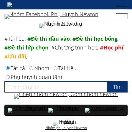
#Tài liệu
,
#Đề thi đầu vào
,
#Đề thi học bổng
,
#Đề thi lớp chọn
,
#Chương trình học
,
#Học phí
,
#Ưu đãi
,
Tất cả
Nhóm
Tài Liệu
Phụ huynh quan tâm
Nhóm phụ huynh Newton