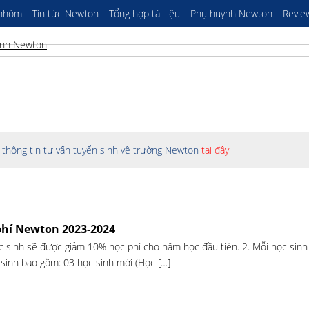
 nhóm
Tin tức Newton
Tổng hợp tài liệu
Phụ huynh Newton
Revie
thông tin tư vấn tuyển sinh về trường Newton
tại đây
phí Newton 2023-2024
 sinh sẽ được giảm 10% học phí cho năm học đầu tiên. 2. Mỗi học sinh
sinh bao gồm: 03 học sinh mới (Học […]