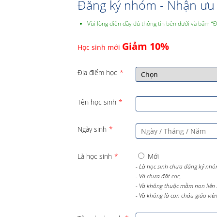
Đăng ký nhóm - Nhận ưu 
Vùi lòng điền đầy đủ thông tin bên dưới và bấm “
Giảm 10%
Học sinh mới
Địa điểm học
*
Tên học sinh
*
Ngày sinh
*
Là học sinh
*
Mới
- Là học sinh chưa đăng ký nhó
- Và chưa đặt cọc,
- Và không thuộc mầm non liên 
- Và không là con cháu giáo viên 