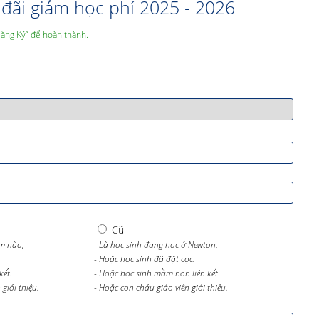
đãi giảm học phí 2025 - 2026
Đăng Ký” để hoàn thành.
Cũ
m nào,
- Là học sinh đang học ở Newton,
- Hoặc học sinh đã đặt cọc.
kết.
- Hoặc học sinh mầm non liên kết
giới thiệu.
- Hoặc con cháu giáo viên giới thiệu.