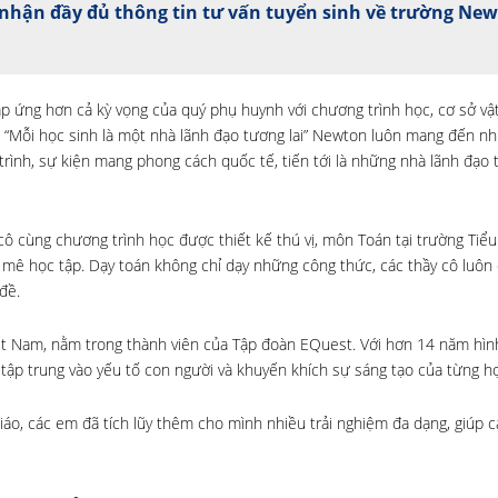
nhận đầy đủ thông tin tư vấn tuyển sinh về trường Ne
p ứng hơn cả kỳ vọng của quý phụ huynh với chương trình học, cơ sở vật
 “Mỗi học sinh là một nhà lãnh đạo tương lai” Newton luôn mang đến nh
rình, sự kiện mang phong cách quốc tế, tiến tới là những nhà lãnh đạo t
 cùng chương trình học được thiết kế thú vị, môn Toán tại trường Tiểu
mê học tập. Dạy toán không chỉ dạy những công thức, các thầy cô luôn 
đề.
ệt Nam, nằm trong thành viên của Tập đoàn EQuest. Với hơn 14 năm hìn
 tập trung vào yếu tố con người và khuyến khích sự sáng tạo của từng họ
áo, các em đã tích lũy thêm cho mình nhiều trải nghiệm đa dạng, giúp 