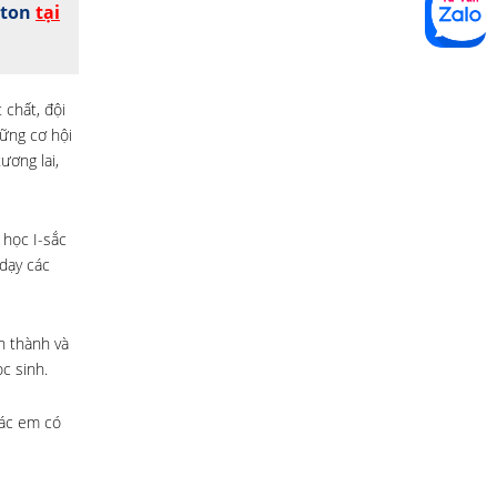
wton
tại
 chất, đội
ững cơ hội
ương lai,
 học I-sắc
dạy các
h thành và
c sinh.
các em có