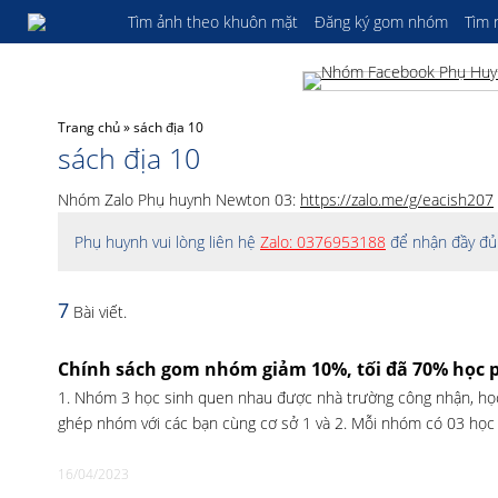
Tìm ảnh theo khuôn mặt
Đăng ký gom nhóm
Tìm
Trang chủ
»
sách địa 10
sách địa 10
Nhóm Zalo Phụ huynh Newton 03:
https://zalo.me/g/eacish207
Phụ huynh vui lòng liên hệ
Zalo: 0376953188
để nhận đầy đủ 
7
Bài viết.
Chính sách gom nhóm giảm 10%, tối đã 70% học 
1. Nhóm 3 học sinh quen nhau được nhà trường công nhận, học
ghép nhóm với các bạn cùng cơ sở 1 và 2. Mỗi nhóm có 03 học 
16/04/2023