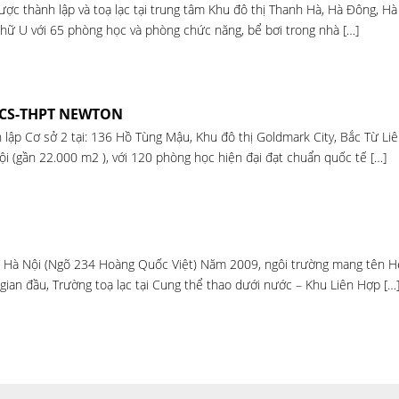
c thành lập và toạ lạc tại trung tâm Khu đô thị Thanh Hà, Hà Đông, Hà 
chữ U với 65 phòng học và phòng chức năng, bể bơi trong nhà […]
CS-THPT NEWTON
ập Cơ sở 2 tại: 136 Hồ Tùng Mậu, Khu đô thị Goldmark City, Bắc Từ Liê
ội (gần 22.000 m2 ), với 120 phòng học hiện đại đạt chuẩn quốc tế […]
m, Hà Nội (Ngõ 234 Hoàng Quốc Việt) Năm 2009, ngôi trường mang tên H
gian đầu, Trường toạ lạc tại Cung thể thao dưới nước – Khu Liên Hợp […