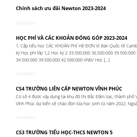
Chính sách ưu đãi Newton 2023-2024
16/04/2023
HỌC PHÍ VÀ CÁC KHOẢN ĐÓNG GÓP 2023-2024
1. Cấp tiểu học CÁC KHOẢN PHÍ Hệ ĐƠN VỊ Bán Quốc tế Cambr
kỳ Học phí lớp 1,2 Học kỳ 2 33.500.000 36.500.000 39.500.0
34.500.000 39.500.000 42.500.000 VNĐ/ Học […]
16/04/2023
CS4 TRƯỜNG LIÊN CẤP NEWTON VĨNH PHÚC
Cơ sở 4 được xây dựng tại khu đô thị Bắc Đầm Vạc, thành phố V
Vĩnh Phúc dự kiến sẽ chào đón lứa học sinh từ năm 2022. Ngoài
16/04/2023
CS3 TRƯỜNG TIỂU HỌC-THCS NEWTON 5