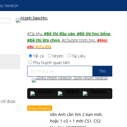
ws Newton
#Tài liệu
,
#Đề thi đầu vào
,
#Đề thi học bổng
,
#Đề thi lớp chọn
,
#Chương trình học
,
#Học
phí
,
#Ưu đãi
,
Tất cả
Nhóm
Tài Liệu
Phụ huynh quan tâm
 chỉ được
Đang chờ ghép
Vân Anh cần tìm 2 bạn mới,
hoặc 1 cũ + 1 mới CS1, CS2