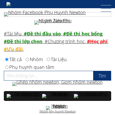
#Tài liệu
,
#Đề thi đầu vào
,
#Đề thi học bổng
,
#Đề thi lớp chọn
,
#Chương trình học
,
#Học phí
,
#Ưu đãi
,
Tất cả
Nhóm
Tài Liệu
Phụ huynh quan tâm
Nhóm phụ huynh Newton