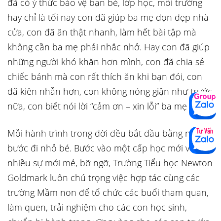
đã có ý thức bảo vệ bạn bè, lớp học, môi trường
hay chỉ là tối nay con đã giúp ba mẹ dọn dẹp nhà
cửa, con đã ăn thật nhanh, làm hết bài tập mà
không cần ba mẹ phải nhắc nhở. Hay con đã giúp
những người khó khăn hơn mình, con đã chia sẻ
chiếc bánh mà con rất thích ăn khi bạn đói, con
đã kiên nhẫn hơn, con không nóng giận như trước
nữa, con biết nói lời “cảm ơn – xin lỗi” ba mẹ ạ!
Mỗi hành trình trong đời đều bắt đầu bằng những
bước đi nhỏ bé. Bước vào một cấp học mới với
nhiều sự mới mẻ, bỡ ngỡ, Trường Tiểu học Newton
Goldmark luôn chú trọng việc hợp tác cùng các
trường Mầm non để tổ chức các buổi tham quan,
làm quen, trải nghiệm cho các con học sinh,