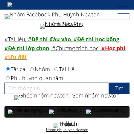
#Tài liệu
,
#Đề thi đầu vào
,
#Đề thi học bổng
,
#Đề thi lớp chọn
,
#Chương trình học
,
#Học phí
,
#Ưu đãi
,
Tất cả
Nhóm
Tài Liệu
Phụ huynh quan tâm
Nhóm phụ huynh Newton