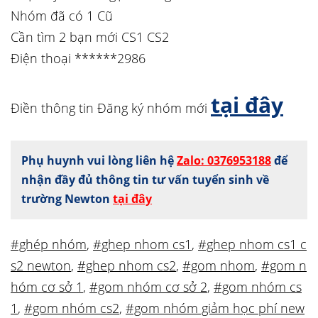
Nhóm đã có 1 Cũ
Cần tìm 2 bạn mới CS1 CS2
Điện thoại ******2986
tại đây
Điền thông tin Đăng ký nhóm mới
Phụ huynh vui lòng liên hệ
Zalo: 0376953188
để
nhận đầy đủ thông tin tư vấn tuyển sinh về
trường Newton
tại đây
#ghép nhóm
,
#ghep nhom cs1
,
#ghep nhom cs1 c
s2 newton
,
#ghep nhom cs2
,
#gom nhom
,
#gom n
hóm cơ sở 1
,
#gom nhóm cơ sở 2
,
#gom nhóm cs
1
,
#gom nhóm cs2
,
#gom nhóm giảm học phí new